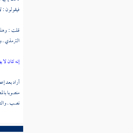
تفسير سورة قريش
فيقولون : ل
تفسير سورة الماعون
تفسير سورة الكوثر
قلت : وهذا 
الترمذي
. و
سورة الكافرون
تفسير سورة الن‍صر
إنه كان لا 
سورة تبت
أراد بعد إع
سورة الإخلاص
منصوبا بالم
تفسير سورة الفلق
نصب . والتق
سورة الناس