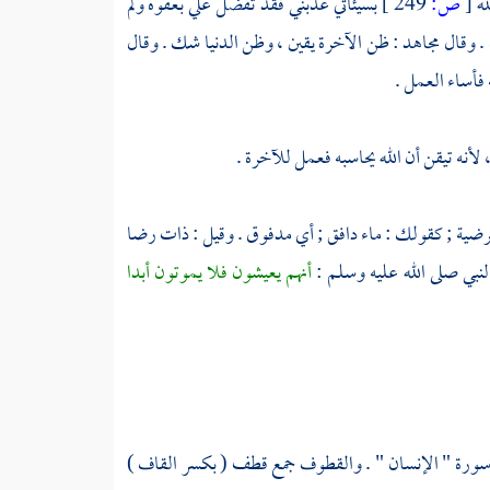
له
[
ص:
249 ]
بسيئاتي عذبني فقد تفضل علي بعفوه ولم
 . وقال
مجاهد
: ظن الآخرة يقين ، وظن الدنيا شك . وقال
 فأساء العمل .
 لأنه تيقن أن الله يحاسبه فعمل للآخرة .
رضية ; كقولك : ماء دافق ; أي مدفوق . وقيل : ذات رضا
نبي صلى الله عليه وسلم :
أنهم يعيشون فلا يموتون أبدا
ه في سورة " الإنسان " . والقطوف جمع قطف ( بكسر القاف )