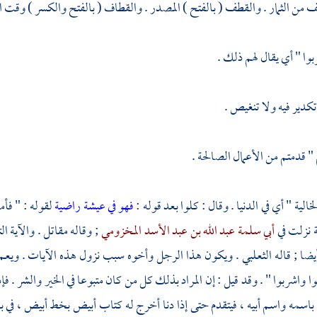
 من الثمار . والقطف ( بالفتح ) المصدر . والقطاف ( بالفتح والكسر ) وقت 
بوا " أي يقال لهم ذلك .
 تكدير فيه ولا تنغيص .
 " قدمتم من الأعمال الصالحة .
لخالية " أي في الدنيا . وقال : كلوا بعد قوله :
فهو في عيشة راضية
لقوله : " فأ
ة نزلت في
أبي سلمة عبد الله بن عبد الأسد المخزومي
; وقاله
مقاتل
. والآية ال
يضا ; قاله
الثعلبي
. ويكون هذا الرجل وأخوه سبب نزول هذه الآيات . ويعم ا
وا واشربوا " . وقد قيل : إن المراد بذلك كل من كان متبوعا في الخير والشر . فإذ
باسمه واسم أبيه ، فيتقدم حتى إذا دنا أخرج له كتاب أبيض بخط أبيض ، في با