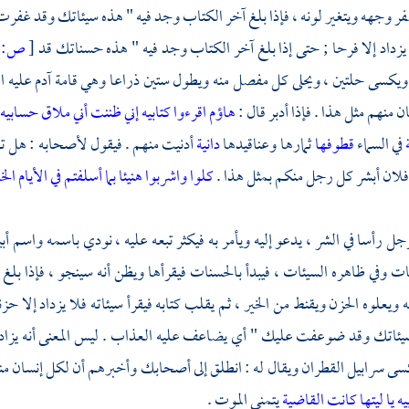
 وجهه ويتغير لونه ، فإذا بلغ آخر الكتاب وجد فيه " هذه سيئاتك وقد غفرت 
يزداد إلا فرحا ; حتى إذا بلغ آخر الكتاب وجد فيه " هذه حسناتك قد
[
ص:
]
 ويكسى حلتين ، ويحلى كل مفصل منه ويطول ستين ذراعا وهي قامة
آدم
عليه ا
 منهم مثل هذا . فإذا أدبر قال :
هاؤم اقرءوا كتابيه إني ظننت أني ملاق حسابيه
ة
في السماء
قطوفها
ثمارها وعناقيدها
دانية
أدنيت منهم . فيقول لأصحابه : هل تع
 فلان أبشر كل رجل منكم بمثل هذا .
كلوا واشربوا هنيئا بما أسلفتم في الأيام الخ
رجل رأسا في الشر ، يدعو إليه ويأمر به فيكثر تبعه عليه ، نودي باسمه واسم أ
ات وفي ظاهره السيئات ، فيبدأ بالحسنات فيقرأها ويظن أنه سينجو ، فإذا 
ويعلوه الحزن ويقنط من الخير ، ثم يقلب كتابه فيقرأ سيئاته فلا يزداد إلا حزن
يئاتك وقد ضوعفت عليك " أي يضاعف عليه العذاب . ليس المعنى أنه يزاد عل
ى سرابيل القطران ويقال له : انطلق إلى أصحابك وأخبرهم أن لكل إنسان من
يه
يا ليتها كانت القاضية
يتمنى الموت .