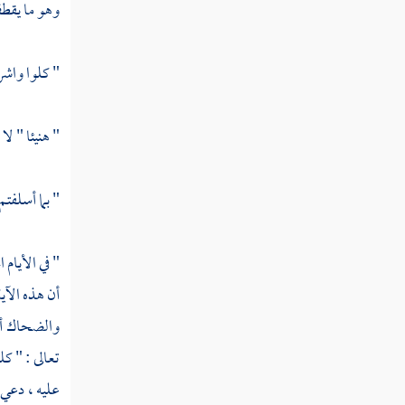
وهو ما يقطف
سورة المرسلات
سورة عم وتسمى سورة النبأ
" كلوا واشر
سورة النازعات
" هنيئا " لا
سورة عبس
سورة التكوير
" بما أسلفتم
سورة الانفطار
" في الأيام ا
سورة المطففين
أن هذه الآي
سورة الانشقاق
والضحاك
أ
سورة البروج
تعالى : " كل
سورة الطارق
عليه ، دعي 