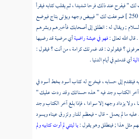
لك " فيفرح عند ذلك فرحا شديدا ، ثم يقلب كتابه فيقرأ
250 
ضوعفت لك " فيبيض وجهه ويؤتى بتاج فيوضع
لسلام ; ويقال له : انطلق إلى أصحابك فأخبرهم وبشرهم
. قال الله تعالى :
فهو في عيشة راضية
أي مرضية قد رضيها
رفوني ؟ فيقولون : قد غمرتك كرامة ، من أنت ؟ فيقول :
الية
أي قدمتم في أيام الدنيا .
بيه فيتقدم إلى حسابه ، فيخرج له كتاب أسود بخط أسود في
بلغ آخر الكتاب وجد فيه " هذه حسناتك وقد ردت عليك "
ا ، ولا يزداد وجهه إلا سوادا ، فإذا بلغ آخر الكتاب وجد
يه ما لم يعمل - قال - فيعظم للنار وتزرق عيناه ويسود
هم مثل هذا ; فينطلق وهو يقول :
يا ليتني لم أوت كتابيه
ولم