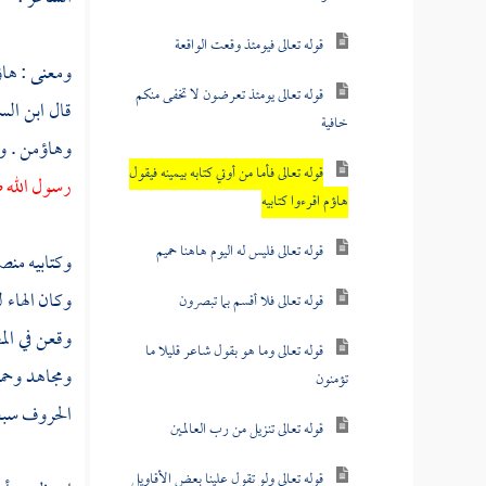
قوله تعالى فيومئذ وقعت الواقعة
ومعنى : هاؤ
قوله تعالى يومئذ تعرضون لا تخفى منكم
قال
ابن ال
خافية
وهاؤمن . و
قوله تعالى فأما من أوتي كتابه بيمينه فيقول
رسول الله ص
هاؤم اقرءوا كتابيه
قوله تعالى فليس له اليوم هاهنا حميم
وكتابيه منص
وكان الهاء 
قوله تعالى فلا أقسم بما تبصرون
وقعن في الم
قوله تعالى وما هو بقول شاعر قليلا ما
ومجاهد
وحم
تؤمنون
الحروف سبع
قوله تعالى تنزيل من رب العالمين
قوله تعالى ولو تقول علينا بعض الأقاويل