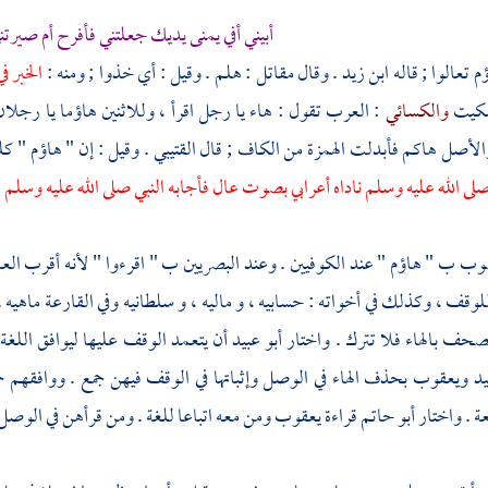
أبيني أفي يمنى يديك جعلتني فأفرح أم صيرت
م تعالوا ; قاله
ابن زيد
. وقال
مقاتل
: هلم . وقيل : أي خذوا ; ومنه :
الخبر في
سكيت
والكسائي
: العرب تقول : هاء يا رجل اقرأ ، وللاثنين هاؤما يا رجلان
الأصل هاكم فأبدلت الهمزة من الكاف ; قال
القتيبي
. وقيل : إن " هاؤم " 
لى الله عليه وسلم ناداه أعرابي بصوت عال فأجابه النبي صلى الله عليه وسلم
وب ب " هاؤم " عند الكوفيين . وعند البصريين ب " اقرءوا " لأنه أقرب العامل
للوقف ، وكذلك في أخواته : حسابيه ، و ماليه ، و سلطانيه وفي القارعة ماهيه .
صحف بالهاء فلا تترك . واختار
أبو عبيد
أن يتعمد الوقف عليها ليوافق اللغة 
يد
ويعقوب
بحذف الهاء في الوصل وإثباتها في الوقف فيهن جمع . ووافقهم
ح
ة . واختار
أبو حاتم
قراءة
يعقوب
ومن معه اتباعا للغة . ومن قرأهن في الوصل ب