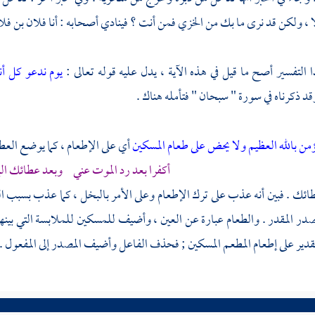
ا ، ولكن قد نرى ما بك من الخزي فمن أنت ؟ فينادي أصحابه : أنا فلان بن فلا
التفسير أصح ما قيل في هذه الآية ، يدل عليه قوله تعالى :
يوم ندعو كل أ
قد ذكرناه في سورة " سبحان " فتأمله هناك .
يؤمن بالله العظيم ولا يحض على طعام المسكين
أي على الإطعام ، كما يوضع العط
أكفرا بعد رد الموت عني وبعد عطائك المائ
طائك . فبين أنه عذب على ترك الإطعام وعلى الأمر بالبخل ، كما عذب بسبب
صدر المقدر . والطعام عبارة عن العين ، وأضيف للمسكين للملابسة التي بينه
دير على إطعام المطعم المسكين ; فحذف الفاعل وأضيف المصدر إلى المفعول .