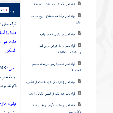
قوله تعالى فأما ثمود فأهلكوا بالطاغية
جزء
18
قوله تعالى وأما عاد فأهلكوا بريح صرصر
عاتية
قوله تعالى :
هنيئا بما أسل
قوله تعالى فهل ترى لهم من باقية
هلك عني س
قوله تعالى وجاء فرعون ومن قبله
المسكين
والمؤتفكات بالخاطئة
قوله تعالى فعصوا رسول ربهم فأخذهم
[
ص:
248 ]
أخذة رابية
الأمة
عمر ب
قوله تعالى إنا لما طغى الماء حملناكم في الجارية
ذكرناه مرف
قوله تعالى فإذا نفخ في الصور نفخة واحدة
فيقول هاؤم 
قوله تعالى وحملت الأرض والجبال فدكتا
الشاعر :
دكة واحدة