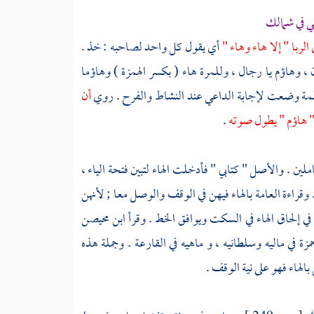
ني في شمالك
 الربا " إلا هاء وهاء "
أي يقول كل واحد لصاحبه : خذ .
 ، وهاؤم يا رجال ، وللمرة هاء ( بكسر الهمزة ) وهاؤما
كلمة وضعت لإجابة الداعي عند النشاط والفرح . روي
أن
 " هاؤم " يطول صوته
.
ين . والأصل " كتابي " فأدخلت الهاء لتبين فتحة الياء ،
 وقراءة العامة بالهاء فيهن في الوقف والوصل معا ; لأنهن
في إلحاق الهاء في السكت ويوافق الخط . وقرأ
ابن محيصن
مزة
في ماليه وسلطانيه ، و ماهيه في القارعة . وجملة هذه
الهاء فهو على نية الوقف .