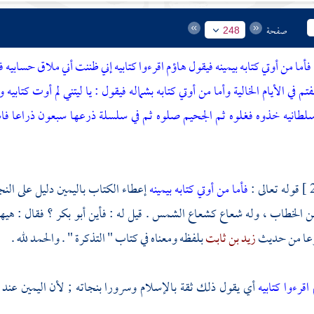
صفحة
248
فأما من أوتي كتابه بيمينه فيقول هاؤم اقرءوا كتابيه
إني ظننت أني ملاق حسابيه
ف
فتم في الأيام الخالية
وأما من أوتي كتابه بشماله فيقول : يا ليتني لم أوت كتابيه
ول
لطانيه
خذوه فغلوه
ثم الجحيم صلوه
ثم في سلسلة ذرعها سبعون ذراعا ف
قوله تعالى :
فأما من أوتي كتابه بيمينه
إعطاء الكتاب باليمين دليل على النج
ن الخطاب
، وله شعاع كشعاع الشمس . قيل له : فأين
أبو بكر
؟ فقال : هيها
وعا من حديث
زيد بن ثابت
بلفظه ومعناه في كتاب " التذكرة " . والحمد لله .
اقرءوا كتابيه
أي يقول ذلك ثقة بالإسلام وسرورا بنجاته ; لأن اليمين عند 