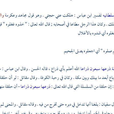
لطانيه
تفسير
ابن عباس
: هلكت عني حجتي . وهو قول
مجاهد
وعكرمة
وا
لك . وكان هذا الرجل مطاعا في أصحابه ; قال الله تعالى : " خذوه فغلوه " قي
غلوه أي شدوه بالأغلال
 صلوه " أي اجعلوه يصلى الجحيم
ة ذرعها سبعون ذراعا
الله أعلم بأي ذراع ، قاله
الحسن
. وقال
ابن عباس
: س
باع أبعد ما بينك وبين
مكة
. وكان في رحبة
الكوفة
. وقال
مقاتل
: لو أن حلق
: إن حلقة من السلسلة التي قال الله تعالى :
ذرعها سبعون ذراعا
- أن حلقة منها
ل
سفيان
: بلغنا أنها تدخل في دبره حتى تخرج من فيه . وقاله
مقاتل
. والمعنى ثم
. وجاء في الخبر أنها تدخل من دبره وتخرج من منخريه . وفي خبر آخر : تدخل