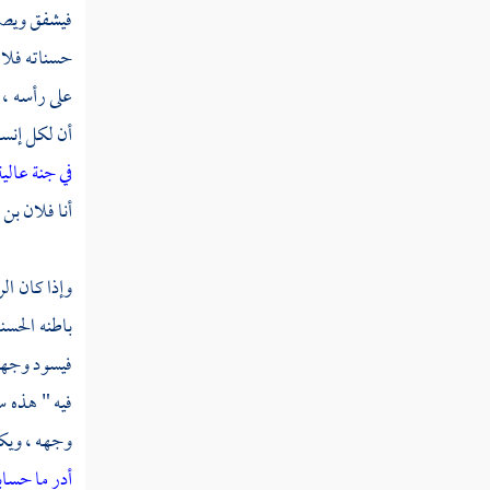
فيشفق ويصفر
سورة الأعلى
حسناته فلا 
سورة الغاشية
على رأسه ،
سورة الفجر
أن لكل إنسان
في جنة عالي
سورة البلد
أنا فلان بن
سورة الشمس
سورة الليل
وإذا كان ال
باطنه الحسن
سورة الضحى
فيسود وجهه 
سورة ألم نشرح
فيه " هذه س
تفسير سورة التين
وجهه ، ويكس
أدر ما حساب
سورة العلق