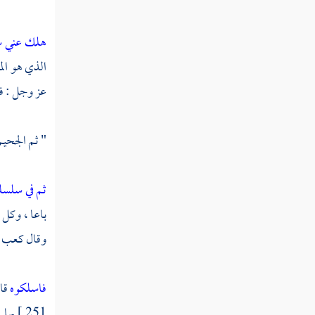
سورة القدر
هلك عني س
تفسير سورة لم يكن
الذي هو الم
عز وجل : ف
سورة الزلزلة
سورة العاديات
" ثم الجحيم
سورة القارعة
ثم في سلسل
سورة التكاثر
باعا ، وكل 
تفسير سورة والعصر
وقال
كعب
تفسير سورة الهمزة
تفسير سورة الفيل
فاسلكوه
قا
251 ]
بها 