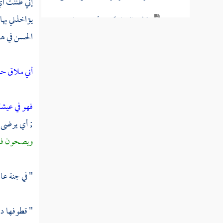
إني ظننت أ
يؤاخذني بها 
قوله تعالى فما منكم من أحد عنه حاجزين
الحسن
في هذ
قوله تعالى وإنا لنعلم أن منكم مكذبين
سورة المعارج
أني ملاق حس
سورة نوح
فهو في عيش
سورة الجن
; أي يرضى ب
سورة المزمل
ويصحون فلا 
سورة المدثر
" في جنة عا
سورة القيامة
سورة الإنسان
" قطوفها دا