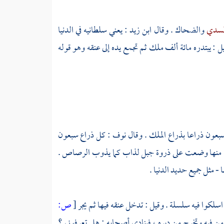
لسدي
والضحاك
. وقال
ابن زيد
: يعني سلطانيه في الدنيا
ل : يبتدره مائة ألف ملك ثم تجمع يده إلى عنقه وهو قوله
بعون ذراعا بذراع الملك . وقال
نوف
: كل ذراع سبعون
ة منها وضعت على ذروة جبل لذاب كما يذوب الرصاص .
 - مثل جميع حديد الدنيا .
 اسلكوا فيه سلسلة . وقيل : تدخل عنقه فيها ثم يجر
[
ص:
 من فيه وتخرج من دبره ، فينادي أصحابه : هل تعرفوني ؟