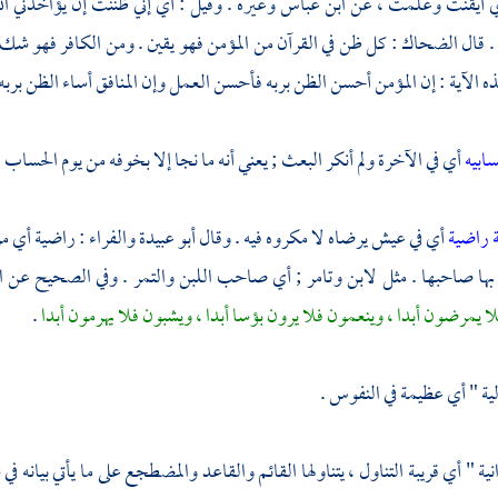
ي أيقنت وعلمت ، عن
ابن عباس
وغيره . وقيل : أي إني ظننت إن يؤاخذني ال
. قال
الضحاك
: كل ظن في القرآن من المؤمن فهو يقين . ومن الكافر فهو شك
ه الآية : إن المؤمن أحسن الظن بربه فأحسن العمل وإن المنافق أساء الظن بربه
ابيه
أي في الآخرة ولم أنكر البعث ; يعني أنه ما نجا إلا بخوفه من يوم الحساب ،
ة راضية
أي في عيش يرضاه لا مكروه فيه . وقال
أبو عبيدة
والفراء
: راضية أي م
ها صاحبها . مثل لابن وتامر ; أي صاحب اللبن والتمر . وفي الصحيح عن ال
يمرضون أبدا ، وينعمون فلا يرون بؤسا أبدا ، ويشبون فلا يهرمون أبدا
.
لية " أي عظيمة في النفوس .
نية " أي قريبة التناول ، يتناولها القائم والقاعد والمضطجع على ما يأتي بيان