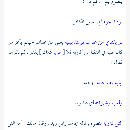
يبصرونهم " . ثم قال :
يود المجرم
أي يتمنى الكافر .
لو يفتدي من عذاب يومئذ ببنيه
يعني من عذاب جهنم بأعز من
كان عليه في الدنيا من أقاربه فلا
[
ص:
263 ]
يقدر . ثم ذكرهم
فقال :
ببنيه وصاحبته
زوجته .
وأخيه وفصيلته
أي عشيرته .
التي تؤويه
تنصره ; قاله
مجاهد
وابن زيد
. وقال
مالك
: أمه التي