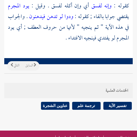
كقوله :
وإنه لفسق
أي وإن أكله لفسق . وقيل :
يود المجرم
يقتضي جوابا بالفاء ; كقوله :
ودوا لو تدهن فيدهنون
. والجواب
في هذه الآية " ثم ينجيه " لأنها من حروف العطف ; أي يود
المجرم لو يفتدي فينجيه الافتداء .
السابق
التالي
الخدمات العلمية
تفسير الآية
ترجمة علم
عناوين الشجرة