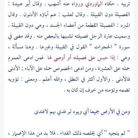
تربيه . حكاه
الماوردي
ورواه عنه
أشهب
. وقال
أبو عبيدة
:
الفصيلة دون القبيلة . وقال
ثعلب
: هم آباؤه الأدنون . وقال
المبرد
: الفصيلة القطعة من أعضاء الجسد ، وهي دون القبيلة .
وسميت عترة الرجل فصيلته تشبيها بالبعض منه . وقد مضى في
سورة " الحجرات " القول في القبيلة وغيرها . وهنا مسألة ،
وهي :
إذا حبس على فصيلته أو أوصى لها
فمن ادعى العموم
حمله على العشيرة ، ومن ادعى الخصوص حمله على الآباء ; الأدنى
فالأدنى . والأول أكثر في النطق ، والله أعلم . ومعنى : تؤويه
تضمه وتؤمنه من خوف إن كان به .
ومن في الأرض جميعا
أي ويود لو فدي بهم لافتدى
" ثم ينجيه " أي يخلصه ذلك الفداء . فلا بد من هذا الإضمار ،