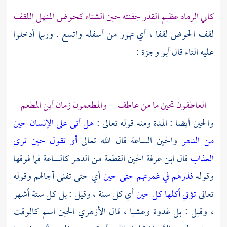
كابي الرماد عظيم القدر جفنته حين الشتاء كحوض المنهل اللقف
لقف الحوض لقفا ، أي تهور من أسفله واتسع . وربما أدخلوا
عليه التاء قال
أبو وجزة
:
العاطفون تحين ما من عاطف والمطعمون زمان أين المطعم
والحين أيضا : المدة ومنه قوله تعالى :
هل أتى على الإنسان حين
من الدهر
والحين الساعة قال الله تعالى
أو تقول حين ترى
العذاب
قال
ابن عرفة
الحين القطعة من الدهر كالساعة فما فوقها
وقوله
فذرهم في غمرتهم حتى حين
أي حتى تفنى آجالهم وقوله
تعالى
تؤتي أكلها كل حين
أي كل سنة ، وقيل : بل كل ستة أشهر
، وقيل : بل غدوة وعشيا ، قال
الأزهري
الحين اسم كالوقت