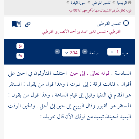
الرئيسية
تفسير القرطبي
سورة البقرة
تراجم الأعلام
قوله تعالى فأزلهما الشيطان عنها فأخرجهما مما كانا فيه
تفسير القرطبي
القرطبي - شمس الدين محمد بن أحمد الأنصاري القرطبي
جزء
صفحة
1
304
السادسة :
قوله تعالى : إلى حين
اختلف المتأولون في الحين على
أقوال ، فقالت فرقة : إلى الموت ؛ وهذا قول من يقول : المستقر
هو المقام في الدنيا وقيل إلى قيام الساعة ، وهذا قول من يقول :
المستقر هو القبور وقال
الربيع
إلى حين إلى أجل . والحين الوقت
البعيد فحينئذ تبعيد من قولك الآن قال
خويلد
: