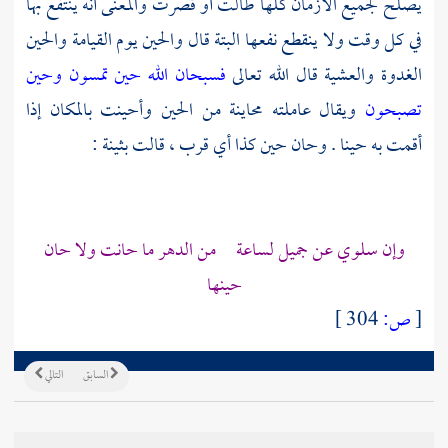
يصلح لجميع الأزمان كلها طالت أو قصرت والمعنى أنه ينتفع بها
في كل وقت ولا ينقطع نفعها البتة قال والحين يوم القيامة والحين
الغدوة والعشية قال الله تعالى
فسبحان الله حين تمسون وحين
تصبحون
ويقال عاملته محاينة من الحين وأحينت بالمكان إذا
أقمت به حينا . وحان حين كذا أي قرب ، قالت بثينة :
وإن سلوي عن جميل لساعة من الدهر ما حانت ولا حان
حينها
[
ص:
304 ]
السابق
التالي