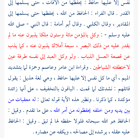
نفس إلا عليها حافظ : يحفظها من الآفات ، حتى يسلمها إلى
القدر . قال
الفراء
: الحافظ من الله ، يحفظها حتى يسلمها إلى
المقادير ، وقال
الكلبي
. وقال
أبو أمامة
: قال النبي - صلى الله
عليه وسلم - :
وكل بالمؤمن مائة وستون ملكا يذبون عنه ما لم
يقدر عليه من ذلك البصر ، سبعة أملاك يذبون عنه ، كما يذب
عن قصعة العسل الذباب . ولو وكل العبد إلى نفسه طرفة عين
لاختطفته الشياطين
. وقراءة
ابن عامر
وعاصم
وحمزة
لما بتشديد
الميم ، أي ما كل نفس إلا عليها حافظ ، وهي لغة
هذيل
: يقول
قائلهم : نشدتك لما قمت . الباقون بالتخفيف ، على أنها زائدة
مؤكدة ، كما ذكرنا . ونظير هذه الآية قوله تعالى :
له معقبات من
بين يديه ومن خلفه يحفظونه من أمر الله
، على ما تقدم . وقيل :
الحافظ هو الله سبحانه فلولا حفظه لها لم تبق . وقيل : الحافظ
عليه عقله ، يرشده إلى مصالحه ، ويكفه عن مضاره .