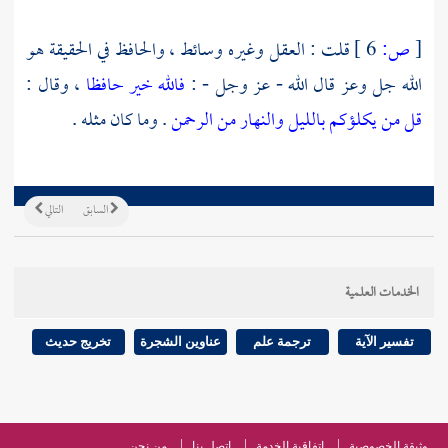
[
ص:
6 ]
قلت : العقل وغيره وسائط ، والحافظ في الحقيقة هو
الله جل وعز قال الله - عز وجل - :
فالله خير حافظا
، وقال :
قل من يكلؤكم بالليل والنهار من الرحمن
. وما كان مثله .
السابق
التالي
الخدمات العلمية
تفسير الآية
ترجمة علم
عناوين الشجرة
تخريج حديث
وثيقة الخصوصية
اتفاقية الخدمة
اتصل بنا
من نحن