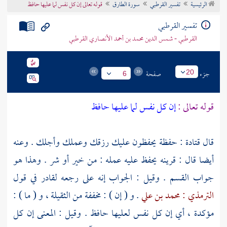
الرئيسية
تفسير القرطبي
سورة الطارق
قوله تعالى إن كل نفس لما عليها حافظ
تراجم الأعلام
تفسير القرطبي
القرطبي - شمس الدين محمد بن أحمد الأنصاري القرطبي
جزء
صفحة
20
6
قوله تعالى :
إن كل نفس لما عليها حافظ
قال
قتادة
: حفظة يحفظون عليك رزقك وعملك وأجلك . وعنه
أيضا قال : قرينه يحفظ عليه عمله : من خير أو شر . وهذا هو
جواب القسم . وقيل : الجواب إنه على رجعه لقادر في قول
الترمذي : محمد بن علي
. و ( إن ) : مخففة من الثقيلة ، و ( ما ) :
مؤكدة ، أي إن كل نفس لعليها حافظ . وقيل : المعنى إن كل