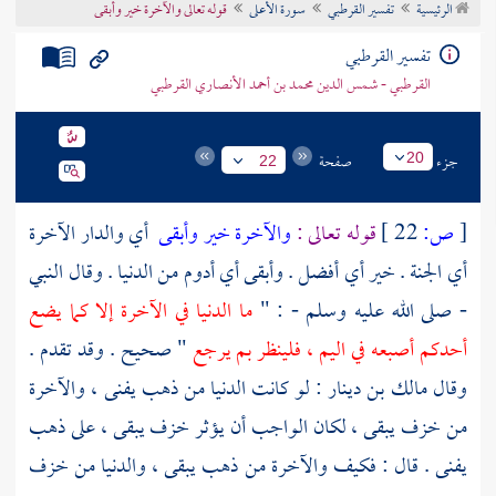
الرئيسية
تفسير القرطبي
سورة الأعلى
قوله تعالى والآخرة خير وأبقى
تراجم الأعلام
تفسير القرطبي
القرطبي - شمس الدين محمد بن أحمد الأنصاري القرطبي
جزء
صفحة
20
22
[
ص:
22 ]
قوله تعالى :
والآخرة خير وأبقى
أي والدار الآخرة
أي الجنة . خير أي أفضل . وأبقى أي أدوم من الدنيا . وقال النبي
- صلى الله عليه وسلم - : "
ما الدنيا في الآخرة إلا كما يضع
أحدكم أصبعه في اليم ، فلينظر بم يرجع
" صحيح . وقد تقدم .
وقال
مالك بن دينار
: لو كانت الدنيا من ذهب يفنى ، والآخرة
من خزف يبقى ، لكان الواجب أن يؤثر خزف يبقى ، على ذهب
يفنى . قال : فكيف والآخرة من ذهب يبقى ، والدنيا من خزف