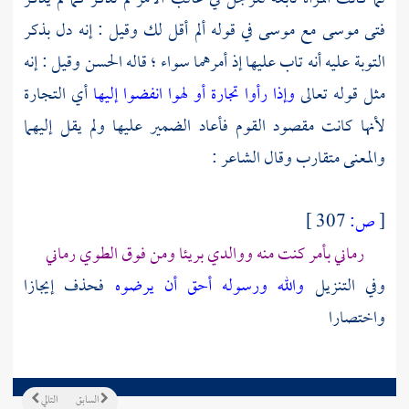
فتى
موسى
مع
موسى
في قوله ألم أقل لك وقيل : إنه دل بذكر
التوبة عليه أنه تاب عليها إذ أمرهما سواء ؛ قاله
الحسن
وقيل : إنه
مثل قوله تعالى
وإذا رأوا تجارة أو لهوا انفضوا إليها
أي التجارة
لأنها كانت مقصود القوم فأعاد الضمير عليها ولم يقل إليهما
والمعنى متقارب وقال الشاعر :
[
ص:
307 ]
رماني بأمر كنت منه ووالدي بريئا ومن فوق الطوي رماني
وفي التنزيل
والله ورسوله أحق أن يرضوه
فحذف إيجازا
واختصارا
السابق
التالي