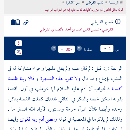
الرئيسية
تفسير القرطبي
سورة البقرة
تراجم الأعلام
قوله تعالى فتلقى آدم من ربه كلمات فتاب عليه إنه هو التواب الرحيم
تفسير القرطبي
القرطبي - شمس الدين محمد بن أحمد الأنصاري القرطبي
جزء
صفحة
1
307
الرابعة : إن قيل : لم قال عليه ولم يقل عليهما
وحواء
مشاركة له في
الذنب بإجماع وقد قال
ولا تقربا هذه الشجرة
و
قالا ربنا ظلمنا
أنفسنا
فالجواب أن
آدم
عليه السلام لما خوطب في أول القصة
بقوله اسكن خصه بالذكر في التلقي فلذلك كملت القصة بذكره
وحده وأيضا فلأن المرأة حرمة ومستورة فأراد الله الستر لها ;
ولذلك لم يذكرها في المعصية في قوله
وعصى آدم ربه فغوى
وأيضا
لما كانت المرأة تابعة للرجل في غالب الأمر لم تذكر كما لم يذكر