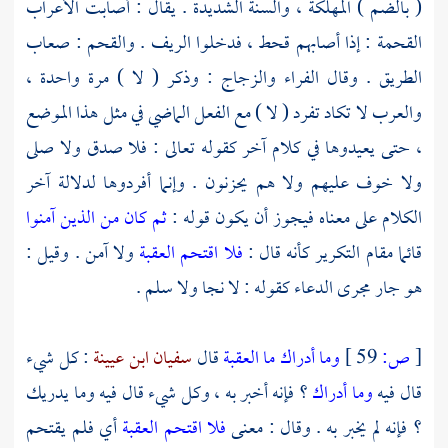
( بالضم ) المهلكة ، والسنة الشديدة . يقال : أصابت الأعراب
القحمة : إذا أصابهم قحط ، فدخلوا الريف . والقحم : صعاب
الطريق . وقال
الفراء
والزجاج
: وذكر ( لا ) مرة واحدة ،
والعرب لا تكاد تفرد ( لا ) مع الفعل الماضي في مثل هذا الموضع
، حتى يعيدوها في كلام آخر كقوله تعالى : فلا صدق ولا صلى
ولا خوف عليهم ولا هم يحزنون . وإنما أفردوها لدلالة آخر
الكلام على معناه فيجوز أن يكون قوله :
ثم كان من الذين آمنوا
قائما مقام التكرير كأنه قال :
فلا اقتحم العقبة
ولا آمن . وقيل :
هو جار مجرى الدعاء كقوله : لا نجا ولا سلم .
[
ص:
59 ]
وما أدراك ما العقبة
قال
سفيان ابن عيينة
: كل شيء
قال فيه
وما أدراك
؟ فإنه أخبر به ، وكل شيء قال فيه وما يدريك
؟ فإنه لم يخبر به . وقال : معنى
فلا اقتحم العقبة
أي فلم يقتحم