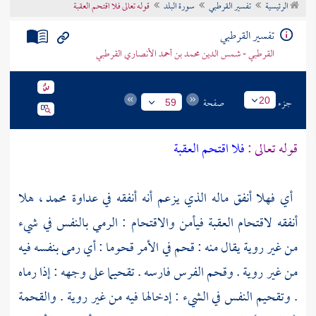
الرئيسية
تفسير القرطبي
سورة البلد
قوله تعالى فلا اقتحم العقبة
تراجم الأعلام
تفسير القرطبي
القرطبي - شمس الدين محمد بن أحمد الأنصاري القرطبي
جزء
صفحة
20
59
قوله تعالى :
فلا اقتحم العقبة
أي فهلا أنفق ماله الذي يزعم أنه أنفقه في عداوة
محمد ،
هلا
أنفقه لاقتحام العقبة فيأمن والاقتحام : الرمي بالنفس في شيء
من غير روية يقال منه : قحم في الأمر قحوما : أي رمى بنفسه فيه
من غير روية . وقحم الفرس فارسه . تقحيما على وجهه : إذا رماه
. وتقحيم النفس في الشيء : إدخالها فيه من غير روية . والقحمة