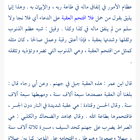
عظام الأمور في إنفاق ماله في طاعة ربه ، والإيمان به . وهذا إنما
يليق بقول من حمل
فلا اقتحم العقبة
على الدعاء أي فلا نجا ولا
سلم من لم ينفق ماله في كذا وكذا . وقيل : شبه عظم الذنوب
وثقلها وشدتها بعقبة ، فإذا أعتق رقبة وعمل صالحا ، كان مثله
كمثل من اقتحم العقبة ، وهي الذنوب التي تضره وتؤذيه وتثقله
.
قال
ابن عمر
: هذه العقبة جبل في جهنم . وعن
أبي رجاء
قال :
بلغنا أن العقبة مصعدها سبعة آلاف سنة ، ومهبطها سبعة آلاف
سنة . وقال
الحسن
وقتادة
: هي عقبة شديدة في النار دون الجسر ،
فاقتحموها بطاعة الله . وقال
مجاهد
والضحاك
والكلبي
: هي
الصراط يضرب على جهنم كحد السيف ، مسيرة ثلاثة آلاف سنة
، سهلا وصعودا وهبوطا . واقتحامه على المؤمن كما بين صلاة