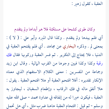
العقبة ، كقول
زهير
:
وكان طوى كشحا على مستكنة فلا هو أبداها ولم يتقدم
أي فلم يبدها ولم يتقدم . وكذا قال
المبرد
وأبو علي
: ( لا ) :
بمعنى لم . وذكره
البخاري
عن
مجاهد
. أي فلم يقتحم العقبة في
الدنيا ، فلا يحتاج إلى التكرير . ثم فسر العقبة وركوبها فقال
فك
رقبة
وكذا وكذا فبين وجوها من القرب المالية . وقال
ابن زيد
وجماعة من المفسرين : معنى الكلام الاستفهام الذي معناه
الإنكار تقديره : أفلا اقتحم العقبة أو هلا اقتحم العقبة . يقول :
هلا أنفق ماله في فك الرقاب ، وإطعام السغبان ، ليجاوز به
العقبة ، فيكون خيرا له من إنفاقه في عداوة
محمد
- صلى الله عليه
وسلم - ثم قيل : اقتحام العقبة هاهنا ضرب مثل ، أي هل تحمل