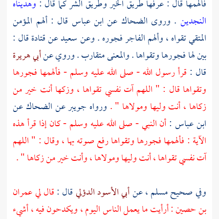
فألهمها قال : عرفها طريق الخير وطريق الشر كما قال :
وهديناه
النجدين
. وروى
الضحاك
عن
ابن عباس
قال : ألهم المؤمن
المتقي تقواه ، وألهم الفاجر فجوره . وعن
سعيد
عن
قتادة
قال :
بين لها فجورها وتقواها . والمعنى متقارب . وروي عن
أبي هريرة
قال :
قرأ رسول الله - صلى الله عليه وسلم - فألهمها فجورها
وتقواها قال : " اللهم آت نفسي تقواها ، وزكها أنت خير من
زكاها ، أنت وليها ومولاها " .
ورواه
جويبر
عن
الضحاك
عن
ابن عباس
:
أن النبي - صلى الله عليه وسلم - كان إذا قرأ هذه
الآية : فألهمها فجورها وتقواها رفع صوته بها ، وقال : " اللهم
آت نفسي تقواها ، أنت وليها ومولاها ، وأنت خير من زكاها " .
وفي صحيح
مسلم ،
عن
أبي الأسود الدؤلي
قال :
قال لي
عمران
بن حصين
: أرأيت ما يعمل الناس اليوم ، ويكدحون فيه ، أشيء