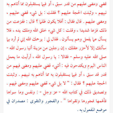
قضي ومضى عليهم من قدر سبق ، أو فيما يستقبلون مما أتاهم به
نبيهم ، وثبتت الحجة عليهم ؟ فقلت : بل شيء قضي عليهم ،
ومضى عليهم . قال فقال : أفلا يكون ظلما ؟ قال : ففزعت من
ذلك فزعا شديدا ، وقلت : كل شيء خلق الله وملك يده ، فلا
يسأل عما يفعل وهم يسألون . فقال لي : يرحمك الله إني لم أرد بما
سألتك إلا لأحزر عقلك ، إن رجلين من
مزينة
أتيا رسول الله -
صلى الله عليه وسلم - فقالا : يا رسول الله ، أرأيت ما يعمل
الناس اليوم ويكدحون فيه : أشيء قضي عليهم ومضى فيهم من
قدر قد سبق ، أو فيما يستقبلون به مما أتاهم به نبيهم . وثبتت
الحجة عليهم ؟ فقال : " لا بل شيء قضي عليهم ومضى فيهم .
وتصديق ذلك في كتاب الله - عز وجل - : ونفس وما سواها
فألهمها فجورها وتقواها " .
والفجور والتقوى : مصدران في
موضع المفعول به .