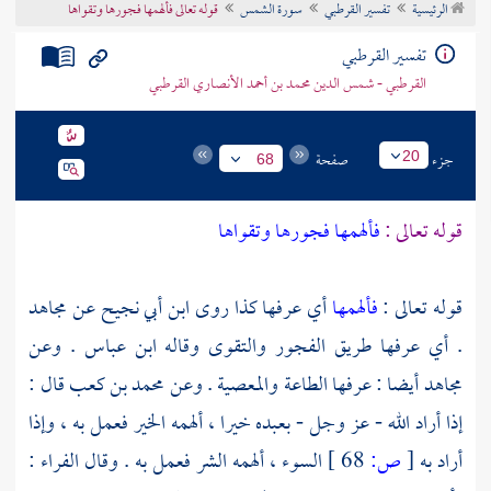
الرئيسية
تفسير القرطبي
سورة الشمس
قوله تعالى فألهمها فجورها وتقواها
تراجم الأعلام
تفسير القرطبي
القرطبي - شمس الدين محمد بن أحمد الأنصاري القرطبي
جزء
صفحة
20
68
قوله تعالى :
فألهمها فجورها وتقواها
قوله تعالى :
فألهمها
أي عرفها كذا روى
ابن أبي نجيح
عن
مجاهد
. أي عرفها طريق الفجور والتقوى وقاله
ابن عباس
. وعن
مجاهد
أيضا : عرفها الطاعة والمعصية . وعن
محمد بن كعب
قال :
إذا أراد الله - عز وجل - بعبده خيرا ، ألهمه الخير فعمل به ، وإذا
أراد به
[
ص:
68 ]
السوء ، ألهمه الشر فعمل به . وقال
الفراء
: