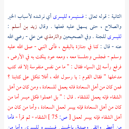
الثانية : قوله تعالى :
فسنيسره لليسرى
أي نرشده لأسباب الخير
والصلاح ، حتى يسهل عليه فعلها . وقال
زيد بن أسلم
:
لليسرى
للجنة . وفي الصحيحين
والترمذي
عن
علي
- رضي الله
عنه - قال :
كنا في جنازة
بالبقيع ،
فأتى النبي - صلى الله عليه
وسلم - فجلس وجلسنا معه ، ومعه عود ينكت به في الأرض ،
فرفع رأسه إلى السماء فقال : " ما من نفس منفوسة إلا قد كتب
مدخلها " فقال القوم : يا رسول الله ، أفلا نتكل على كتابنا ؟
فمن كان من أهل السعادة فانه يعمل للسعادة ، ومن كان من أهل
الشقاء فإنه يعمل للشقاء . قال : " بل اعملوا فكل ميسر أما من
كان من أهل السعادة فإنه ييسر لعمل السعادة ، وأما من كان من
أهل الشقاء فإنه ييسر لعمل
[
ص:
75 ]
الشقاء - ثم قرأ -
فأما
من أعطى واتقى وصدق بالحسنى فسنيسره لليسرى وأما من