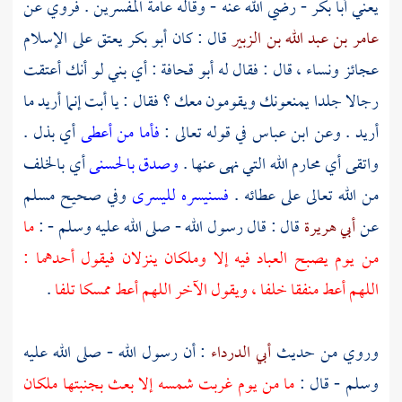
يعني
أبا بكر
- رضي الله عنه - وقاله عامة المفسرين . فروي عن
عامر بن عبد الله بن الزبير
قال : كان
أبو بكر
يعتق على الإسلام
عجائز ونساء ، قال : فقال له أبو
قحافة
: أي بني لو أنك أعتقت
رجالا جلدا يمنعونك ويقومون معك ؟ فقال : يا أبت إنما أريد ما
أريد . وعن
ابن عباس
في قوله تعالى :
فأما من أعطى
أي بذل .
واتقى أي محارم الله التي نهى عنها .
وصدق بالحسنى
أي بالخلف
من الله تعالى على عطائه .
فسنيسره لليسرى
وفي صحيح
مسلم
عن
أبي هريرة
قال : قال رسول الله - صلى الله عليه وسلم - :
ما
من يوم يصبح العباد فيه إلا وملكان ينزلان فيقول أحدهما :
اللهم أعط منفقا خلفا ، ويقول الآخر اللهم أعط ممسكا تلفا
.
وروي من حديث
أبي الدرداء
: أن رسول الله - صلى الله عليه
وسلم - قال :
ما من يوم غربت شمسه إلا بعث بجنبتها ملكان