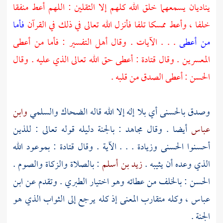
يناديان يسمعهما خلق الله كلهم إلا الثقلين : اللهم أعط منفقا
خلفا ، وأعط ممسكا تلفا فأنزل الله تعالى في ذلك في القرآن
فأما
من أعطى
. . . الآيات . وقال أهل التفسير : فأما من أعطى
المعسرين . وقال
قتادة
: أعطى حق الله تعالى الذي عليه . وقال
الحسن
: أعطى الصدق من قلبه .
وصدق بالحسنى أي بلا إله إلا الله قاله
الضحاك
والسلمي
وابن
عباس
أيضا . وقال
مجاهد
: بالجنة دليله قوله تعالى : للذين
أحسنوا الحسنى وزيادة . . . الآية . وقال
قتادة
: بموعود الله
الذي وعده أن يثيبه .
زيد بن أسلم
: بالصلاة والزكاة والصوم .
الحسن
: بالخلف من عطائه وهو اختيار
الطبري
. وتقدم عن
ابن
عباس ،
وكله متقارب المعنى إذ كله يرجع إلى الثواب الذي هو
الجنة .