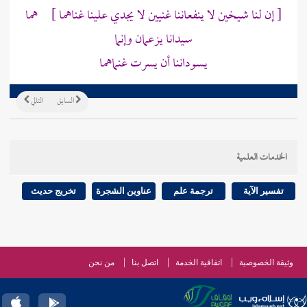
[ إن لنا شيخين لا ينفعاننا غنيين لا يجدي علينا غناهما ] هما
سيدانا يزعمان وإنما
يسوداننا أن يسرت غنماهما
السابق
التالي
الخدمات العلمية
تفسير الآية
ترجمة علم
عناوين الشجرة
تخريج حديث
وثيقة الخصوصية
اتفاقية الخدمة
اتصل بنا
من نحن