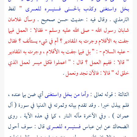
بخل واستغنى وكذب بالحسنى فسنيسره للعسرى
"
لفظ
الترمذي
. وقال فيه : حديث حسن صحيح .
وسأل غلامان
شابان رسول الله - صلى الله عليه وسلم - فقالا : العمل فيما
جفت به الأقلام وجرت به المقادير ؟ أم في شيء يستأنف ؟ فقال
- عليه السلام - : " بل فيما جفت به الأقلام ، وجرت به المقادير
" قالا : ففيم العمل ؟ قال : " اعملوا فكل ميسر لعمل الذي
خلق له " قالا : فالآن نجد ونعمل
.
الثالثة : قوله تعالى :
وأما من بخل واستغنى
أي ضن بما عنده ،
فلم يبذل خيرا . وقد تقدم بيانه وثمرته في الدنيا في سورة ( آل
عمران ) . وفي الآخرة مآله النار ، كما في هذه الآية . روى
الضحاك
عن
ابن عباس
فسنيسره للعسرى
قال : سوف أحول