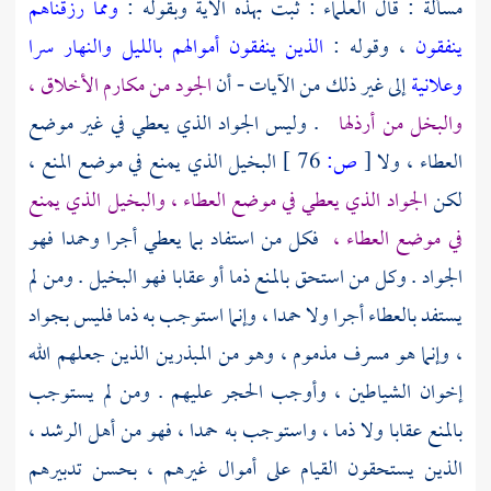
مسألة : قال العلماء : ثبت بهذه الآية وبقوله :
ومما رزقناهم
ينفقون
، وقوله :
الذين ينفقون أموالهم بالليل والنهار سرا
وعلانية
إلى غير ذلك من الآيات - أن
الجود من مكارم الأخلاق ،
والبخل من أرذلها
. وليس الجواد الذي يعطي في غير موضع
العطاء ، ولا
[
ص:
76 ]
البخيل الذي يمنع في موضع المنع ،
لكن
الجواد الذي يعطي في موضع العطاء ، والبخيل الذي يمنع
في موضع العطاء ،
فكل من استفاد بما يعطي أجرا وحمدا فهو
الجواد . وكل من استحق بالمنع ذما أو عقابا فهو البخيل . ومن لم
يستفد بالعطاء أجرا ولا حمدا ، وإنما استوجب به ذما فليس بجواد
، وإنما هو مسرف مذموم ، وهو من المبذرين الذين جعلهم الله
إخوان الشياطين ، وأوجب الحجر عليهم . ومن لم يستوجب
بالمنع عقابا ولا ذما ، واستوجب به حمدا ، فهو من أهل الرشد ،
الذين يستحقون القيام على أموال غيرهم ، بحسن تدبيرهم