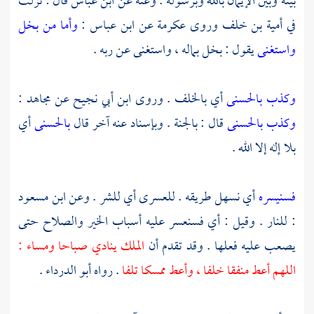
بينه وبين الإيمان بالله وبرسوله . وعنه عن
ابن عباس
قال : نزلت
في
أمية بن خلف
وروى
عكرمة
عن
ابن عباس
:
وأما من بخل
واستغنى
يقول : بخل بماله ، واستغنى عن ربه .
وكذب بالحسنى
أي بالخلف . وروى
ابن أبي نجيح
عن
مجاهد
:
وكذب بالحسنى
قال : بالجنة . وبإسناد عنه آخر قال
بالحسنى
أي
بلا إله إلا الله .
فسنيسره
أي نسهل طريقه . للعسرى أي للشر . وعن
ابن مسعود
: للنار . وقيل : أي فسنعسر عليه أسباب الخير والصلاح حتى
يصعب عليه فعلها . وقد تقدم أن
الملك ينادي صباحا ومساء :
اللهم أعط منفقا خلفا ، وأعط ممسكا تلفا
. رواه
أبو الدرداء
.