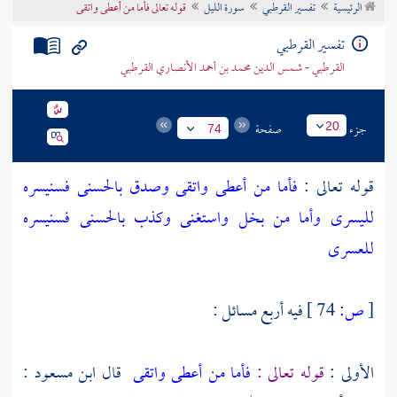
الرئيسية
تفسير القرطبي
سورة الليل
قوله تعالى فأما من أعطى واتقى
تراجم الأعلام
تفسير القرطبي
القرطبي - شمس الدين محمد بن أحمد الأنصاري القرطبي
جزء
صفحة
20
74
قوله تعالى :
فأما من أعطى واتقى وصدق بالحسنى فسنيسره
لليسرى وأما من بخل واستغنى وكذب بالحسنى فسنيسره
للعسرى
[
ص:
74 ]
فيه أربع مسائل :
الأولى :
قوله تعالى :
فأما من أعطى واتقى
قال
ابن مسعود
: