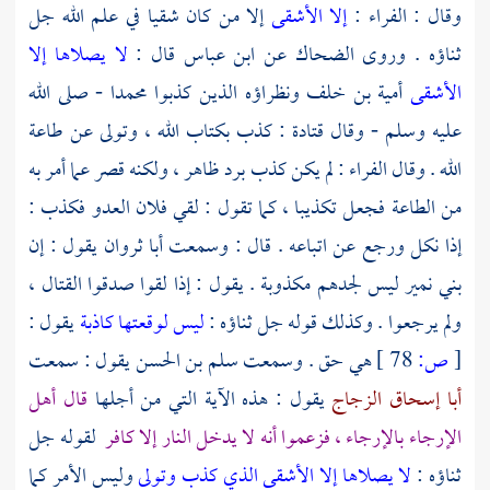
وقال :
الفراء
:
إلا الأشقى
إلا من كان شقيا في علم الله جل
ثناؤه . وروى
الضحاك
عن
ابن عباس
قال :
لا يصلاها إلا
الأشقى
أمية بن خلف
ونظراؤه الذين كذبوا
محمدا
- صلى الله
عليه وسلم - وقال
قتادة
: كذب بكتاب الله ، وتولى عن طاعة
الله . وقال
الفراء
: لم يكن كذب برد ظاهر ، ولكنه قصر عما أمر به
من الطاعة فجعل تكذيبا ، كما تقول : لقي فلان العدو فكذب :
إذا نكل ورجع عن اتباعه . قال : وسمعت
أبا ثروان
يقول : إن
بني نمير
ليس لجدهم مكذوبة . يقول : إذا لقوا صدقوا القتال ،
ولم يرجعوا . وكذلك قوله جل ثناؤه :
ليس لوقعتها كاذبة
يقول :
[
ص:
78 ]
هي حق . وسمعت
سلم بن الحسن
يقول : سمعت
أبا إسحاق الزجاج
يقول : هذه الآية التي من أجلها
قال أهل
الإرجاء بالإرجاء ، فزعموا أنه لا يدخل النار إلا كافر
لقوله جل
ثناؤه :
لا يصلاها إلا الأشقى الذي كذب وتولى
وليس الأمر كما