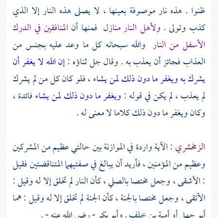
ظنوا . هذه نار موصوفة بعينها ، لا يصلى هذه النار إلا الذي
كذب وتولى .
ولأهل النار منازل
فمنها أن
المنافقين في الدرك
الأسفل من النار
والله سبحانه كل ما وعد عليه بجنس من
العذاب فجائز أن يعذب به . وقال جل ثناؤه :
إن الله لا يغفر أن
يشرك به ويغفر ما دون ذلك لمن يشاء
، فلو كان كل من لم يشرك
لم يعذب ، لم يكن في قوله :
ويغفر ما دون ذلك لمن يشاء
فائدة ،
وكان ويغفر ما دون ذلك كلاما لا معنى له .
الزمخشري
: الآية واردة في الموازنة بين حالتي عظيم من المشركين
وعظيم من المؤمنين ، فأريد أن يبالغ في صفتيهما المتناقضتين فقيل
: الأشقى ، وجعل مختصا بالصلي ، كأن النار لم تخلق إلا له وقيل :
الأتقى ، وجعل مختصا بالجنة ، كأن الجنة لم تخلق إلا له وقيل : هما
أبو جهل
أو
أمية بن خلف
.
وأبو بكر
- رضي الله عنه - .