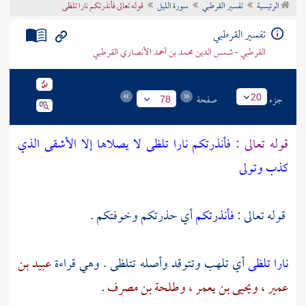
الرئيسية
تفسير القرطبي
سورة الليل
قوله تعالى فأنذرتكم نارا تلظى
تراجم الأعلام
تفسير القرطبي
القرطبي - شمس الدين محمد بن أحمد الأنصاري القرطبي
جزء
صفحة
20
78
قوله تعالى :
فأنذرتكم نارا تلظى لا يصلاها إلا الأشقى الذي
كذب وتولى
قوله تعالى :
فأنذرتكم
أي حذرتكم وخوفتكم .
نارا تلظى
أي تلهب وتتوقد وأصله تتلظى . وهي قراءة
عبيد بن
عمير ،
ويحيى بن يعمر ،
وطلحة بن مصرف
.