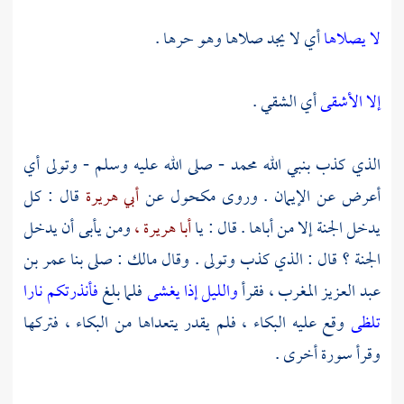
لا يصلاها
أي لا يجد صلاها وهو حرها .
إلا الأشقى
أي الشقي .
الذي كذب بنبي الله
محمد
- صلى الله عليه وسلم - وتولى أي
أعرض عن الإيمان . وروى
مكحول
عن
أبي هريرة
قال : كل
يدخل الجنة إلا من أباها . قال : يا
أبا هريرة ،
ومن يأبى أن يدخل
الجنة ؟ قال : الذي كذب وتولى . وقال
مالك
: صلى بنا
عمر بن
عبد العزيز
المغرب ، فقرأ
والليل إذا يغشى
فلما بلغ
فأنذرتكم نارا
تلظى
وقع عليه البكاء ، فلم يقدر يتعداها من البكاء ، فتركها
وقرأ سورة أخرى .