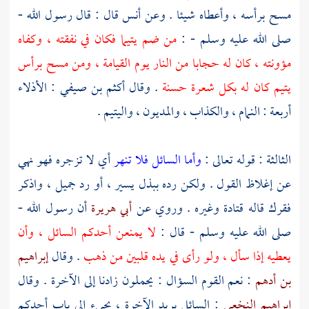
مسح برأسه ، وأعطاه شيئا . وعن
أنس
قال : قال رسول الله -
صلى الله عليه وسلم - :
من ضم يتيما فكان في نفقته ، وكفاه
مؤونته ، كان له حجابا من النار يوم القيامة ، ومن مسح برأس
يتيم كان له بكل شعرة حسنة
. وقال
أكثم بن صيفي
: الأذلاء
أربعة : النمام ، والكذاب ، والمديون ، واليتيم .
الثالثة : قوله تعالى :
وأما السائل فلا تنهر
أي لا تزجره فهو نهي
عن إغلاظ القول . ولكن رده ببذل يسير ، أو رد جميل ، واذكر
فقرك قاله
قتادة
وغيره . وروي عن
أبي هريرة
أن رسول الله -
صلى الله عليه وسلم - قال :
لا يمنعن أحدكم السائل ، وأن
يعطيه إذا سأل ، ولو رأى في يده قلبين من ذهب
. وقال
إبراهيم
بن أدهم
: نعم القوم السؤال : يحملون زادنا إلى الآخرة . وقال
إبراهيم النخعي
: السائل بريد الآخرة ، يجيء إلى باب أحدكم