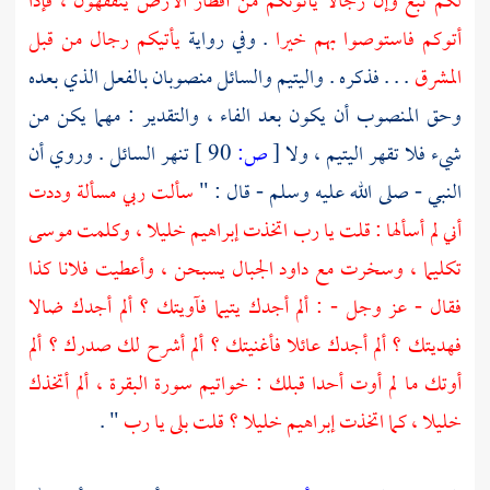
لكم تبع وإن رجالا يأتونكم من أقطار الأرض يتفقهون ، فإذا
أتوكم فاستوصوا بهم خيرا
. وفي رواية
يأتيكم رجال من قبل
المشرق
. . . فذكره . واليتيم والسائل منصوبان بالفعل الذي بعده
وحق المنصوب أن يكون بعد الفاء ، والتقدير : مهما يكن من
شيء فلا تقهر اليتيم ، ولا
[
ص:
90 ]
تنهر السائل . وروي أن
النبي - صلى الله عليه وسلم - قال : "
سألت ربي مسألة وددت
أني لم أسألها : قلت يا رب اتخذت إبراهيم خليلا ، وكلمت موسى
تكليما ، وسخرت مع داود الجبال يسبحن ، وأعطيت فلانا كذا
فقال - عز وجل - : ألم أجدك يتيما فآويتك ؟ ألم أجدك ضالا
فهديتك ؟ ألم أجدك عائلا فأغنيتك ؟ ألم أشرح لك صدرك ؟ ألم
أوتك ما لم أوت أحدا قبلك : خواتيم سورة البقرة ، ألم أتخذك
خليلا ، كما اتخذت إبراهيم خليلا ؟ قلت بلى يا رب
" .