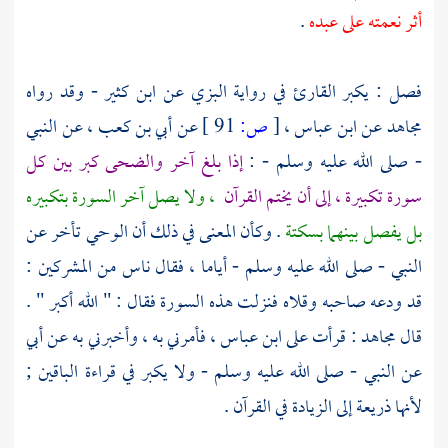
أثر نعمته على عبده
.
فصل : يكبر القارئ في رواية
البزي
عن
ابن كثير
- وقد رواه
مجاهد
عن
ابن عباس ،
[
ص:
91 ]
عن
أبي بن كعب ،
عن النبي
- صلى الله عليه وسلم - :
إذا بلغ آخر والضحى كبر بين كل
سورة تكبيرة ، إلى أن يختم القرآن
، ولا يصل آخر السورة بتكبيره
بل يفصل بينهما بسكتة
. وكأن المعنى في ذلك أن الوحي تأخر عن
النبي - صلى الله عليه وسلم - أياما ، فقال ناس من المشركين :
قد ودعه صاحبه وقلاه فنزلت هذه السورة فقال : " الله أكبر " .
قال
مجاهد
: قرأت على
ابن عباس ،
فأمرني به ، وأخبرني به عن
أبي
عن النبي - صلى الله عليه وسلم - ولا يكبر في قراءة الباقين ;
لأنها ذريعة إلى الزيادة في القرآن .