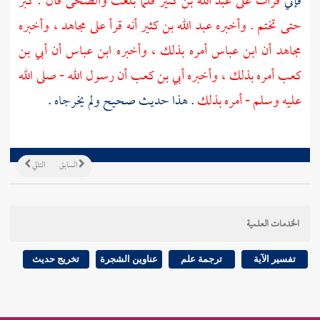
فإني
قرأت على
عبد الله بن كثير
فلما بلغت والضحى قال : كبر
حتى تختم . وأخبره
عبد الله بن كثير
أنه قرأ على
مجاهد ،
وأخبره
مجاهد
أن
ابن عباس
أمره بذلك ، وأخبره
ابن عباس
أن
أبي بن
كعب
أمره بذلك ، وأخبره
أبي بن كعب
أن رسول الله - صلى الله
عليه وسلم - أمره بذلك
. هذا حديث صحيح ولم يخرجاه .
السابق
التالي
الخدمات العلمية
تفسير الآية
ترجمة علم
عناوين الشجرة
تخريج حديث