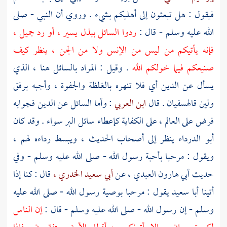
فيقول : هل تبعثون إلى أهليكم بشيء . وروي أن النبي - صلى
الله عليه وسلم - قال :
ردوا السائل ببذل يسير ، أو رد جميل ،
فإنه يأتيكم من ليس من الإنس ولا من الجن ، ينظر كيف
صنيعكم فيما خولكم الله
. وقيل : المراد بالسائل هنا ، الذي
يسأل عن الدين أي فلا تنهره بالغلظة والجفوة ، وأجبه برفق
ولين قاله
سفيان
. قال
ابن العربي
: وأما السائل عن الدين فجوابه
فرض على العالم ، على الكفاية كإعطاء سائل البر سواء . وقد كان
أبو الدرداء
ينظر إلى أصحاب الحديث ، ويبسط رداءه لهم ،
ويقول : مرحبا بأحبة رسول الله - صلى الله عليه وسلم - وفي
حديث
أبي هارون العبدي ،
عن
أبي سعيد الخدري ،
قال : كنا إذا
أتينا
أبا سعيد
يقول : مرحبا بوصية رسول الله - صلى الله عليه
وسلم - إن رسول الله - صلى الله عليه وسلم - قال :
إن الناس