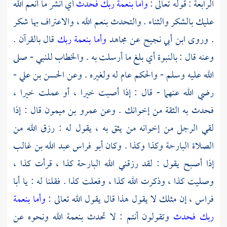
الرابعة : قوله تعالى :
وأما بنعمة ربك فحدث
أي انشر ما أنعم الله
عليك بالشكر والثناء . والتحدث بنعم الله ، والاعتراف بها شكر
. وروى
ابن أبي نجيح
عن
مجاهد
وأما بنعمة ربك
قال بالقرآن .
وعنه قال : بالنبوة أي بلغ ما أرسلت به . والخطاب للنبي - صلى
الله عليه وسلم - والحكم عام له ولغيره . وعن
الحسن بن علي
-
رضي الله عنهما - قال : إذا أصبت خيرا ، أو عملت خيرا ،
فحدث به الثقة من إخوانك . وعن
عمرو بن ميمون
قال : إذا
لقي الرجل من إخوانه من يثق به ، يقول له : رزق الله من
الصلاة البارحة وكذا وكذا . وكان
أبو فراس عبد الله بن غالب
إذا أصبح يقول : لقد رزقني الله البارحة كذا ، قرأت كذا ،
وصليت كذا ، وذكرت الله كذا ، وفعلت كذا . فقلنا له : يا
أبا
فراس ،
إن مثلك لا يقول هذا قال يقول الله تعالى :
وأما بنعمة
ربك فحدث
وتقولون أنتم : لا تحدث بنعمة الله ونحوه عن