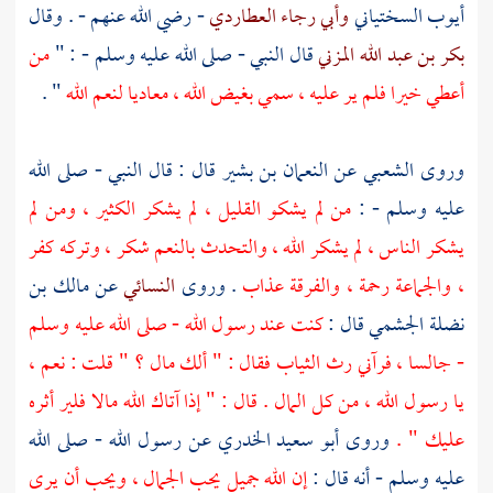
أيوب السختياني
وأبي رجاء العطاردي
- رضي الله عنهم - . وقال
بكر بن عبد الله المزني
قال النبي - صلى الله عليه وسلم - : "
من
أعطي خيرا فلم ير عليه ، سمي بغيض الله ، معاديا لنعم الله
" .
وروى
الشعبي
عن
النعمان بن بشير
قال : قال النبي - صلى الله
عليه وسلم - :
من لم يشكو القليل ، لم يشكر الكثير ، ومن لم
يشكر الناس ، لم يشكر الله ، والتحدث بالنعم شكر ، وتركه كفر
، والجماعة رحمة ، والفرقة عذاب
. وروى
النسائي
عن
مالك بن
نضلة الجشمي
قال :
كنت عند رسول الله - صلى الله عليه وسلم
- جالسا ، فرآني رث الثياب فقال : " ألك مال ؟ " قلت : نعم ،
يا رسول الله ، من كل المال . قال : " إذا آتاك الله مالا فلير أثره
عليك " .
وروى
أبو سعيد الخدري
عن رسول الله - صلى الله
عليه وسلم - أنه قال :
إن الله جميل يحب الجمال ، ويحب أن يرى