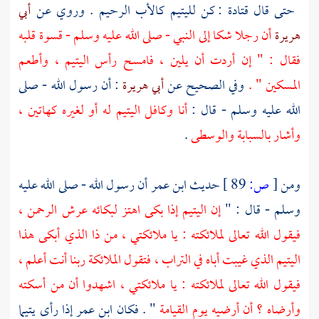
حتى قال
قتادة
: كن لليتيم كالأب الرحيم . وروي عن
أبي
هريرة
أن رجلا شكا إلى النبي - صلى الله عليه وسلم - قسوة قلبه
فقال : " إن أردت أن يلين ، فامسح رأس اليتيم ، وأطعم
المسكين " .
وفي الصحيح عن
أبي هريرة
: أن رسول الله - صلى
الله عليه وسلم - قال :
أنا وكافل اليتيم له أو لغيره كهاتين ،
وأشار بالسبابة والوسطى
.
ومن
[
ص:
89 ]
حديث
ابن عمر
أن رسول الله - صلى الله عليه
وسلم - قال : "
إن اليتيم إذا بكى اهتز لبكائه عرش الرحمن ،
فيقول الله تعالى لملائكته : يا ملائكتي ، من ذا الذي أبكى هذا
اليتيم الذي غيبت أباه في التراب ، فتقول الملائكة ربنا أنت أعلم ،
فيقول الله تعالى لملائكته : يا ملائكتي ، اشهدوا أن من أسكته
وأرضاه ؟ أن أرضيه يوم القيامة
" . فكان
ابن عمر
إذا رأى يتيما