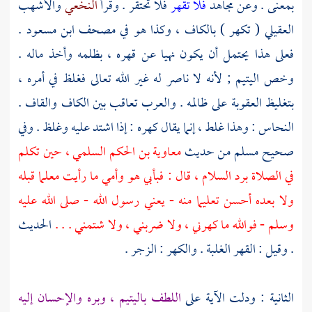
بمعنى . وعن
مجاهد
فلا تقهر
فلا تحتقر . وقرأ
النخعي
والأشهب
العقيلي
( تكهر ) بالكاف ، وكذا هو في مصحف
ابن مسعود
.
فعلى هذا يحتمل أن يكون نهيا عن قهره ، بظلمه وأخذ ماله .
وخص اليتيم ; لأنه لا ناصر له غير الله تعالى فغلظ في أمره ،
بتغليظ العقوبة على ظالمه . والعرب تعاقب بين الكاف والقاف .
النحاس
: وهذا غلط ، إنما يقال كهره : إذا اشتد عليه وغلظ . وفي
صحيح
مسلم
من حديث
معاوية بن الحكم السلمي ،
حين تكلم
في الصلاة برد السلام ، قال : فبأبي هو وأمي ما رأيت معلما قبله
ولا بعده أحسن تعليما منه - يعني رسول الله - صلى الله عليه
وسلم - فوالله ما كهرني ، ولا ضربني ، ولا شتمني . . .
الحديث
. وقيل : القهر الغلبة . والكهر : الزجر .
الثانية : ودلت الآية على
اللطف باليتيم ، وبره والإحسان إليه