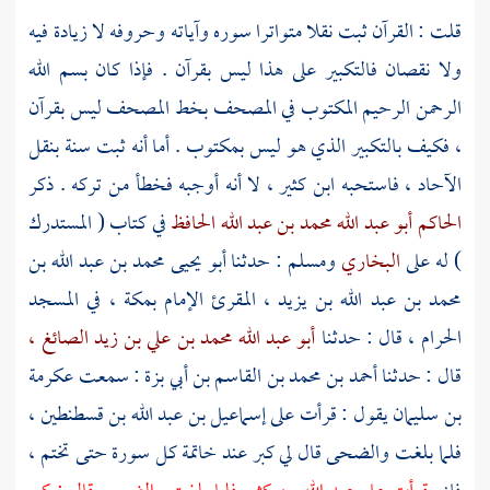
قلت : القرآن ثبت نقلا متواترا سوره وآياته وحروفه لا زيادة فيه
ولا نقصان فالتكبير على هذا ليس بقرآن . فإذا كان بسم الله
الرحمن الرحيم المكتوب في المصحف بخط المصحف ليس بقرآن
، فكيف بالتكبير الذي هو ليس بمكتوب . أما أنه ثبت سنة بنقل
الآحاد ، فاستحبه
ابن كثير ،
لا أنه أوجبه فخطأ من تركه . ذكر
الحاكم أبو عبد الله محمد بن عبد الله الحافظ
في كتاب ( المستدرك
) له على
البخاري
ومسلم
: حدثنا
أبو يحيى محمد بن عبد الله بن
محمد بن عبد الله بن يزيد ،
المقرئ الإمام
بمكة ،
في
المسجد
الحرام ،
قال : حدثنا
أبو عبد الله محمد بن علي بن زيد الصائغ ،
قال : حدثنا
أحمد بن محمد بن القاسم بن أبي بزة
: سمعت
عكرمة
بن سليمان
يقول : قرأت على
إسماعيل بن عبد الله بن قسطنطين ،
فلما بلغت والضحى قال لي كبر عند خاتمة كل سورة حتى تختم ،