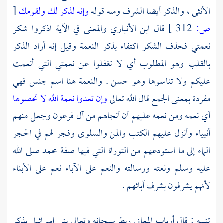
الأنثى ، والذكر أيضا الشرف ومنه قوله
وإنه لذكر لك ولقومك
[
ص:
312 ]
قال
ابن الأنباري
والمعنى في الآية اذكروا شكر
نعمتي فحذف الشكر اكتفاء بذكر النعمة وقيل إنه أراد الذكر
بالقلب وهو المطلوب أي لا تغفلوا عن نعمتي التي أنعمت
عليكم ولا تناسوها وهو حسن . والنعمة هنا اسم جنس فهي
مفردة بمعنى الجمع قال الله تعالى
وإن تعدوا نعمة الله لا تحصوها
أي نعمه ومن نعمه عليهم أن أنجاهم من
آل فرعون
وجعل منهم
أنبياء وأنزل عليهم الكتب والمن والسلوى وفجر لهم في الحجر
الماء إلى ما استودعهم من التوراة التي فيها صفة
محمد
صلى الله
عليه وسلم ونعته ورسالته والنعم على الآباء نعم على الأبناء
لأنهم يشرفون بشرف آبائهم .
تنبيه : قال أرباب المعاني ربط سبحانه وتعالى
بني إسرائيل
بذكر