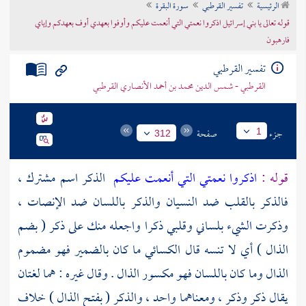
الرئيسية
تفسير القرطبي
سورة البقرة
تراجم الأعلام
قوله تعالى يا بني إسرائيل اذكروا نعمتي التي أنعمت عليكم وأوفوا بعهدي أوف بعهدكم وإياي
فارهبون
تفسير القرطبي
القرطبي - شمس الدين محمد بن أحمد الأنصاري القرطبي
جزء
صفحة
1
312
قوله :
اذكروا نعمتي التي أنعمت عليكم
الذكر اسم مشترك ،
فالذكر بالقلب ضد النسيان والذكر باللسان ضد الإنصات ،
وذكرت الشيء بلساني وقلبي ذكرا واجعله منك على ذكر ( بضم
الذال ) أي لا تنسه قال
الكسائي
ما كان بالضمير فهو مضموم
الذال وما كان باللسان فهو مكسور الذال . وقال غيره : هما لغتان
يقال ذكر وذكر ، ومعناهما واحد ، والذكر ( بفتح الذال ) خلاف