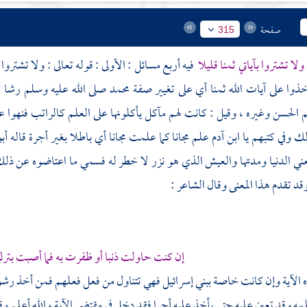
صفحة
315
 ولا تشتروا بآياتي ثمنا قليلا
فيه أربع مسائل : الأولى : قوله تعالى : ولا تشتر
خذوا على آيات الله ثمنا أي على تغيير صفة
محمد
صلى الله عليه وسلم رشا ،
م
الحسن
وغيره ، وقيل : كانت لهم مآكل يأكلونها على العلم كالراتب فنهوا ع
ك وفي كتبهم يا ابن آدم علم مجانا كما علمت مجانا أي باطلا بغير أجرة قاله
أبو
يعني الدنيا ومدتها والعيش الذي هو نزر لا خطر له فسمي ما اعتاضوه عن ذلك
قد تقدم هذا المعنى وقال الشاعر :
إن كنت حاولت ذنبا أو ظفرت به فما أصبت بتر
 الآية وإن كانت خاصة
ببني إسرائيل
فهي تتناول من فعل فعلهم فمن أخذ رشوة 
علمه وقد تعين عليه حتى يأخذ عليه أجرا فقد دخل في مقتضى الآية والله أعلم 