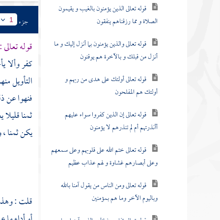
قوله تعالى الذين يؤمنون بالغيب و يقيمون
الصلاة و مما رزقناهم ينفقون
جزء
1
قوله تعالى والذين يؤمنون بما أنزل إليك و ما
قوله تعالى :
أنزل من قبلك و بالآخرة هم يوقنون
كفر وألا يأ
قوله تعالى أولئك على هدى من ربهم و
التأويل منه
أولئك هم المفلحون
فنهوا عن ذل
ثمنا قليلا 
قوله تعالى إن الذين كفروا سواء عليهم
أأنذرتهم أم لم تنذرهم لا يؤمنون
يكن ثمنا ، و
قوله تعالى ختم الله على قلوبهم وعلى سمعهم
وعلى أبصارهم غشاوة و لهم عذاب عظيم
قوله تعالى ومن الناس من يقول آمنا بالله
وباليوم الآخر وما هم بمؤمنين
قلت : وهذه
أو أداء ما 