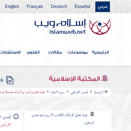
باب ما جاء من الحجة في الرد على
عربي
Español
Deutsch
Français
English
من طعن في القرآن وخالف مصحف
عثمان بالزيادة والنقصان
القول في الاستعاذة
الرئيسية
موسوعات
مقالات
الفتوى
الاستشارات
بسم الله الرحمن الرحيم
سورة الفاتحة
المكتبة الإسلامية
كتب
سورة البقرة
الرئيسية
تفسير القرطبي
سورة البقرة
قوله تعالى وآمنوا بما أنزلت مصدقا لما 
الكلام في نزولها وفضلها وما جاء فيها
قوله تعالى الم ذلك الكتاب لا ريب فيه هدى
تفسير ا
للمتقين
القرطبي 