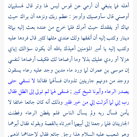
أهله فما ينبغي أن أرمي عن قوس ليس لها وتر قال له
سليمان
أوصني قال سأوصيك وأوجز : عظم ربك ونزهه أن يراك حيث
نهاك أو يفقدك حيث أمرك فلما خرج من عنده بعث إليه بمائة
دينار وكتب إليه أن أنفقها ولك عندي مثلها كثير قال فردها عليه
وكتب إليه يا أمير المؤمنين أعيذك بالله أن يكون سؤالك إياي
هزلا أو ردي عليك بذلا وما أرضاها لك فكيف أرضاها لنفسي
إن
موسى بن عمران
لما ورد ماء
مدين
وجد عليه رعاء يسقون
ووجد من دونهم جاريتين تذودان فسألهما فقالتا
لا نسقي حتى
يصدر الرعاء وأبونا شيخ كبير
;
فسقى لهما ثم تولى إلى الظل فقال
رب إني لما أنزلت إلي من خير فقير
وذلك أنه كان جائعا خائفا لا
يأمن فسأل ربه ولم يسأل الناس فلم يفطن الرعاء وفطنت
الجاريتان فلما رجعتا إلى أبيهما أخبرتاه بالقصة وبقوله فقال أبوهما
وهو
شعيب
عليه السلام هذا رجل جائع فقال لإحداهما اذهبي