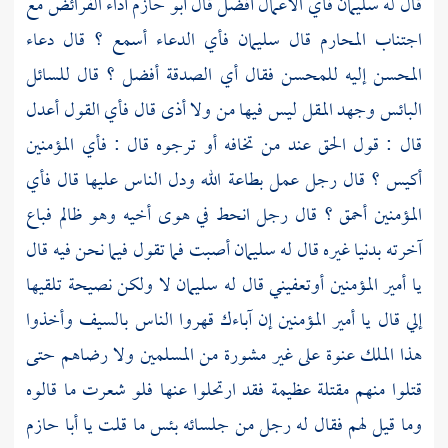
قال له
سليمان
فأي الأعمال أفضل قال
أبو حازم
أداء الفرائض مع
اجتناب المحارم قال
سليمان
فأي الدعاء أسمع ؟ قال دعاء
المحسن إليه للمحسن فقال أي الصدقة أفضل ؟ قال للسائل
البائس وجهد المقل ليس فيها من ولا أذى قال فأي القول أعدل
قال : قول الحق عند من تخافه أو ترجوه قال : فأي المؤمنين
أكيس ؟ قال رجل عمل بطاعة الله ودل الناس عليها قال فأي
المؤمنين أحمق ؟ قال رجل انحط في هوى أخيه وهو ظالم فباع
آخرته بدنيا غيره قال له
سليمان
أصبت فما تقول فيما نحن فيه قال
يا أمير المؤمنين أوتعفيني قال له
سليمان
لا ولكن نصيحة تلقيها
إلي قال يا أمير المؤمنين إن آباءك قهروا الناس بالسيف وأخذوا
هذا الملك عنوة على غير مشورة من المسلمين ولا رضاهم حتى
قتلوا منهم مقتلة عظيمة فقد ارتحلوا عنها فلو شعرت ما قالوه
وما قيل لهم فقال له رجل من جلسائه بئس ما قلت يا
أبا حازم