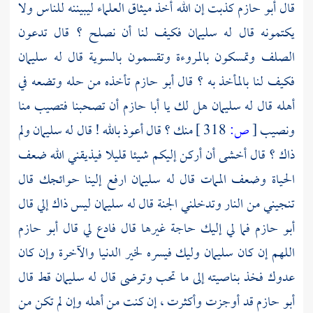
قال
أبو حازم
كذبت إن الله أخذ ميثاق العلماء ليبيننه للناس ولا
يكتمونه قال له
سليمان
فكيف لنا أن نصلح ؟ قال تدعون
الصلف وتمسكون بالمروءة وتقسمون بالسوية قال له
سليمان
فكيف لنا بالمأخذ به ؟ قال
أبو حازم
تأخذه من حله وتضعه في
أهله قال له
سليمان
هل لك يا
أبا حازم
أن تصحبنا فتصيب منا
ونصيب
[
ص:
318 ]
منك ؟ قال أعوذ بالله ! قال له
سليمان
ولم
ذاك ؟ قال أخشى أن أركن إليكم شيئا قليلا فيذيقني الله ضعف
الحياة وضعف الممات قال له
سليمان
ارفع إلينا حوائجك قال
تنجيني من النار وتدخلني الجنة قال له
سليمان
ليس ذاك إلي قال
أبو حازم
فما لي إليك حاجة غيرها قال فادع لي قال
أبو حازم
اللهم إن كان
سليمان
وليك فيسره لخير الدنيا والآخرة وإن كان
عدوك فخذ بناصيته إلى ما تحب وترضى قال له
سليمان
قط قال
أبو حازم
قد أوجزت وأكثرت ، إن كنت من أهله وإن لم تكن من