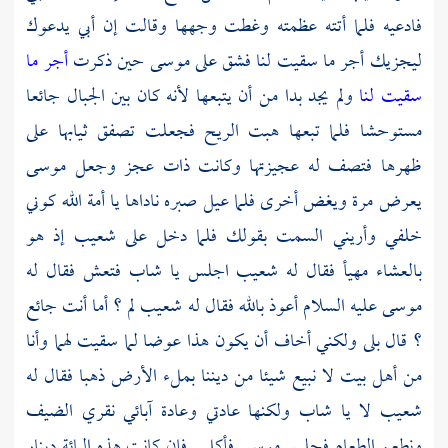
فادعيه فلما أتته عظمته وغطت وجهها وقالت إن أبي يدعوك
ليجزيك أجر ما سقيت لنا فشق على
موسى
حين ذكرت
أجر ما
سقيت لنا
ولم يجد بدا من أن يتبعها لأنه كان بين الجبال جائعا
مستوحشا فلما تبعها هبت الريح فجعلت تصفق ثيابها على
ظهرها فتصف له عجيزتها وكانت ذات عجز وجعل
موسى
يعرض مرة ويغض أخرى فلما عيل صبره ناداها يا أمة الله كوني
خلفي وأريني السمت بقولك فلما دخل على
شعيب
إذ هو
بالعشاء مهيأ فقال له
شعيب
اجلس يا شاب فتعش فقال له
موسى
عليه السلام أعوذ بالله فقال له
شعيب
لم ؟ أما أنت جائع
؟ قال بلى ولكني أخاف أن يكون هذا عوضا لما سقيت لهما وأنا
من أهل بيت لا نبيع شيئا من ديننا بملء الأرض ذهبا فقال له
شعيب
لا يا شاب ولكنها عادتي وعادة آبائي نقري الضيف
ونطعم الطعام فجلس
موسى
فأكل . فإن كانت هذه المائة دينار