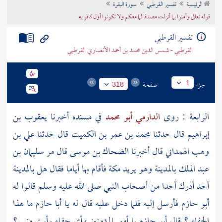
الرئيسية
تفسير القرطبي
سورة البقرة
تراجم الأعلام
قوله تعالى وآمنوا بما أنزلت مصدقا لما معكم ولا تكونوا أول كافر به
تفسير القرطبي
القرطبي - شمس الدين محمد بن أحمد الأنصاري القرطبي
جزء
صفحة
1
318
الرابعة : روى
الدارمي أبو محمد
في مسنده أخبرنا
يعقوب بن
إبراهيم
قال حدثنا
محمد بن عمر بن الكميت
قال حدثنا
علي بن
وهب الهمداني
قال أخبرنا
الضحاك بن موسى
قال مر
سليمان بن
عبد الملك
بالمدينة
وهو يريد
مكة
فأقام بها أياما فقال هل
بالمدينة
أحد أدرك أحدا من أصحاب النبي صلى الله عليه وسلم قالوا له
أبو حازم
فأرسل إليه فلما دخل عليه قال له يا
أبا حازم
ما هذا
الجفاء ؟ قال
أبو حازم
يا أمير المؤمنين وأي جفاء رأيت مني ؟