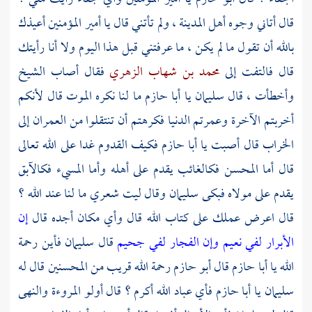
قال أتاني وجوه
أهل
المدينة
، ولم تأتني قال يا أمير المؤمنين أعيذك
بالله أن تقول ما لم يكن ، ما عرفتني قبل هذا اليوم ولا أنا رأيتك
قال فالتفت إلى
محمد بن شهاب الزهري
فقال أصاب الشيخ
وأخطأت ، قال
سليمان
يا
أبا حازم
ما لنا نكره الموت قال لأنكم
أخربتم الآخرة وعمرتم الدنيا فكرهتم أن تنتقلوا من العمران إلى
الخراب قال أصبت يا
أبا حازم
فكيف القدوم غدا على الله تعالى
قال أما المحسن فكالغائب يقدم على أهله وأما المسيء فكالآبق
يقدم على مولاه فبكى
سليمان
وقال ليت شعري ما لنا عند الله ؟
قال اعرض عملك على كتاب الله قال وأي مكان أجده قال
إن
الأبرار لفي نعيم وإن الفجار لفي جحيم
قال
سليمان
فأين رحمة
الله يا
أبا حازم
قال
أبو حازم
رحمة الله قريب من المحسنين قال له
سليمان
يا
أبا حازم
فأي عباد الله أكرم ؟ قال أولو المروءة والنهى