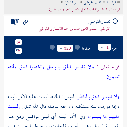
الرئيسية
تفسير القرطبي
سورة البقرة
تراجم الأعلام
قوله تعالى ولا تلبسوا الحق بالباطل وتكتموا الحق وأنتم تعلمون
تفسير القرطبي
القرطبي - شمس الدين محمد بن أحمد الأنصاري القرطبي
جزء
صفحة
1
320
قوله تعالى :
ولا تلبسوا الحق بالباطل وتكتموا الحق وأنتم
تعلمون
ولا تلبسوا الحق بالباطل
اللبس : الخلط لبست عليه الأمر ألبسه
، إذا مزجت بينه بمشكله ، وحقه بباطله قال الله تعالى
وللبسنا
عليهم ما يلبسون
وفي الأمر لبسة أي ليس بواضح ومن هذا
المعنى قول
علي
رضي الله عنه
للحارث بن حوط
يا
حارث
( إنه