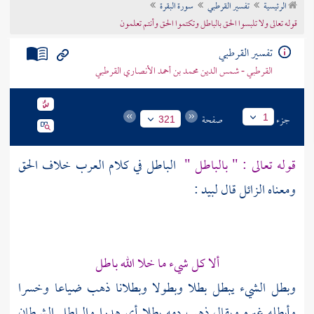
الرئيسية
تفسير القرطبي
سورة البقرة
تراجم الأعلام
قوله تعالى ولا تلبسوا الحق بالباطل وتكتموا الحق وأنتم تعلمون
تفسير القرطبي
القرطبي - شمس الدين محمد بن أحمد الأنصاري القرطبي
جزء
صفحة
1
321
قوله تعالى : " بالباطل "
الباطل في كلام العرب خلاف الحق
ومعناه الزائل قال
لبيد
:
ألا كل شيء ما خلا الله باطل
وبطل الشيء يبطل بطلا وبطولا وبطلانا ذهب ضياعا وخسرا
وأبطله غيره ويقال ذهب دمه بطلا أي هدرا والباطل الشيطان