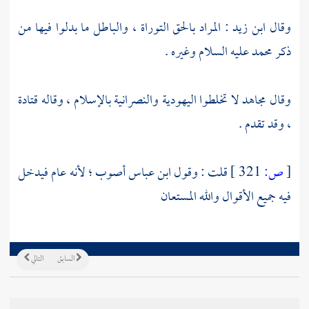
وقال
ابن زيد
: المراد بالحق التوراة ، والباطل ما بدلوا فيها من
ذكر
محمد
عليه السلام وغيره .
وقال
مجاهد
لا تخلطوا اليهودية والنصرانية بالإسلام ، وقاله
قتادة
، وقد تقدم .
[
ص:
321 ]
قلت : وقول
ابن عباس
أصوب ؛ لأنه عام فيدخل
فيه جميع الأقوال والله المستعان
السابق
التالي