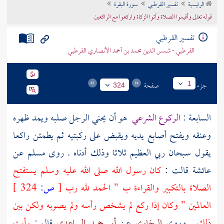
الرئيسية
تفسير القرطبي
سورة البقرة
تراجم الأعلام
قوله تعالى وأقيموا الصلاة وآتوا الزكاة واركعوا مع الراكعين
تفسير القرطبي
القرطبي - شمس الدين محمد بن أحمد الأنصاري القرطبي
جزء
صفحة
1
324
السابعة :
الركوع الشرعي
هو أن يحني الرجل صلبه ويمد ظهره
وعنقه ويفتح أصابع يديه ويقبض على ركبتيه ثم يطمئن راكعا
يقول سبحان ربي العظيم ثلاثا وذلك أدناه . روى
مسلم
عن
عائشة
قالت :
كان رسول الله صلى الله عليه وسلم يستفتح
الصلاة بالتكبير والقراءة ب " الحمد لله رب
[
ص:
324 ]
العالمين " وكان إذا ركع لم يشخص رأسه ولم يصوبه ولكن بين
ذلك
. وروى
البخاري
عن
أبي حميد الساعدي
قال :
رأيت