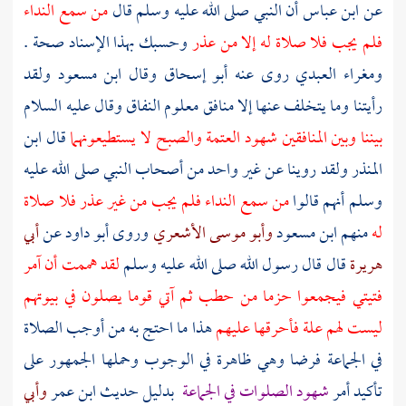
عن
ابن عباس
أن النبي صلى الله عليه وسلم قال
من سمع النداء
فلم يجب فلا صلاة له إلا من عذر
وحسبك بهذا الإسناد صحة .
ومغراء
العبدي
روى عنه
أبو إسحاق
وقال
ابن مسعود
ولقد
رأيتنا وما يتخلف عنها إلا منافق معلوم النفاق وقال عليه السلام
بيننا وبين المنافقين شهود العتمة والصبح لا يستطيعونهما
قال
ابن
المنذر
ولقد روينا عن غير واحد من أصحاب النبي صلى الله عليه
وسلم أنهم قالوا
من سمع النداء فلم يجب من غير عذر فلا صلاة
له
منهم
ابن مسعود
وأبو موسى الأشعري
وروى
أبو داود
عن
أبي
هريرة
قال قال رسول الله صلى الله عليه وسلم
لقد هممت أن آمر
فتيتي فيجمعوا حزما من حطب ثم آتي قوما يصلون في بيوتهم
ليست لهم علة فأحرقها عليهم
هذا ما احتج به من أوجب الصلاة
في الجماعة فرضا وهي ظاهرة في الوجوب وحملها الجمهور على
تأكيد أمر
شهود الصلوات في الجماعة
بدليل حديث
ابن عمر
وأبي