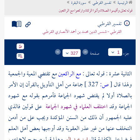
الرئيسية
تفسير القرطبي
سورة البقرة
تراجم الأعلام
قوله تعالى وأقيموا الصلاة وآتوا الزكاة واركعوا مع الراكعين
تفسير القرطبي
القرطبي - شمس الدين محمد بن أحمد الأنصاري القرطبي
جزء
صفحة
1
327
الثانية عشرة : قوله تعالى :
مع الراكعين
مع تقتضي المعية والجمعية
ولهذا قال
[
ص:
327 ]
جماعة من أهل التأويل بالقرآن إن الأمر
بالصلاة أولا لم يقتض شهود الجماعة فأمرهم بقوله مع شهود
الجماعة وقد
اختلف العلماء في شهود الجماعة
على قولين فالذي
عليه الجمهور أن ذلك من السنن المؤكدة ويجب على من أدمن
التخلف عنها من غير عذر العقوبة وقد أوجبها بعض أهل العلم
فرضا على الكفاية قال
ابن عبد البر
وهذا قول صحيح لإجماعهم