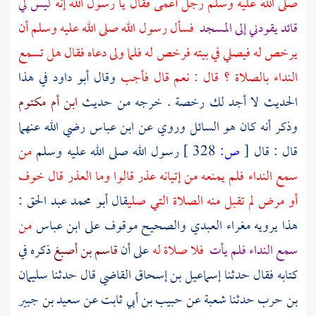
صلى الله عليه وسلم رجل أعمى فقال يا رسول الله إنه
ليس لي
قائد يقودني إلى المسجد
فسأل رسول الله صلى الله عليه وسلم أن
يرخص له فيصلي في بيته فرخص له فلما ولى دعاه فقال هل تسمع
النداء بالصلاة ؟ قال : نعم قال فأجب
وقال
أبو داود
في هذا
الحديث لا أجد لك رخصة . خرجه من حديث
ابن أم مكتوم
وذكر أنه كان هو السائل وروي عن
ابن عباس
رضي الله عنهما
قال : قال
[
ص:
328 ]
رسول الله صلى الله عليه وسلم
من
سمع النداء فلم يمنعه من إتيانه عذر قالوا وما العذر قال خوف
أو مرض لم تقبل منه الصلاة التي صلى
قال
أبو محمد عبد الحق
:
هذا يرويه
مغراء العبدي
والصحيح موقوف على
ابن عباس
من
سمع النداء فلم يأت
فلا صلاة له
على أن
قاسم بن أصبغ
ذكره في
كتابه فقال حدثنا
إسماعيل بن إسحاق القاضي
قال
حدثنا سليمان
بن حرب
حدثنا
شعبة
عن
حبيب بن أبي ثابت
عن
سعيد بن جبير