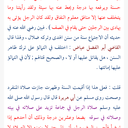
حسنة ويرفعه بها درجة ويحط عنه بها سيئة ولقد رأيتنا وما
يتخلف عنها إلا منافق معلوم النفاق ولقد كان الرجل يؤتى به
يهادى بين الرجلين حتى يقام في الصف
) . فبين رضي الله عنه في
حديثه أن الاجتماع سنة من سنن الهدى وتركه ضلال ، ولهذا قال
القاضي أبو الفضل عياض
: اختلف في التمالؤ على ترك ظاهر
السنن ، هل يقاتل عليها أو لا ، والصحيح قتالهم ; لأن في التمالؤ
عليها إماتتها .
قلت : فعلى هذا إذا أقيمت السنة وظهرت جازت صلاة المنفرد
وصحت روى
مسلم
عن
أبي هريرة
قال قال رسول الله صلى الله
عليه وسلم
صلاة الرجل في جماعة تزيد على صلاته في بيته
وصلاته في سوقه
بضعا وعشرين درجة وذلك أن أحدهم إذا
توضأ فأحسن الوضوء ثم أتى المسجد لا ينهزه إلا الصلاة لا