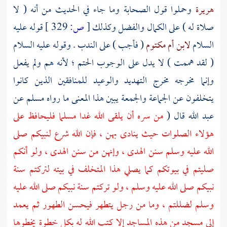
هريرة
وحملوا قول الصحابة وما جاء في الحديث من أنه ( لا
صلاة له ) على الكمال والفضل وكذلك
[
ص:
329 ]
قوله عليه
السلام
لابن أم مكتوم
( فأجب ) على الندب . وقوله عليه السلام
( لقد هممت ) لا يدل على الوجوب الحتم ؛ لأنه هم ولم يفعل
وإنما مخرجه مخرج التهديد والوعيد للمنافقين الذين كانوا
يتخلفون عن الجماعة والجمعة يبين هذا المعنى ما رواه
مسلم
عن
عبد الله
قال (
من سره أن يلقى الله غدا مسلما فليحافظ على
هؤلاء الصلوات حيث ينادى بهن ، فإن الله شرع لنبيكم صلى
الله عليه وسلم سنن الهدى ، وإنهن من سنن الهدى ، ولو أنكم
صليتم في بيوتكم كما يصلي هذا المتخلف في بيته لتركتم سنة
نبيكم صلى الله عليه وسلم ، ولو تركتم سنة نبيكم صلى الله عليه
وسلم لضللتم ، وما من رجل يتطهر فيحسن الطهور ثم يعمد
إلى مسجد من هذه المساجد إلا كتب الله له بكل خطوة يخطوها