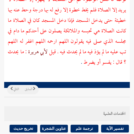
يريد إلا الصلاة فلم يخط خطوة إلا رفع له بها درجة وحط عنه بها
خطيئة حتى يدخل المسجد فإذا دخل المسجد كان في الصلاة ما
كانت الصلاة هي تحبسه والملائكة يصلون على أحدكم ما دام في
مجلسه الذي صلى فيه يقولون اللهم ارحمه اللهم اغفر له اللهم
تب عليه ما لم يؤذ فيه ما لم يحدث فيه . قيل
لأبي هريرة
: ما يحدث
؟ قال : يفسو أو يضرط
.
السابق
التالي
الخدمات العلمية
تفسير الآية
ترجمة علم
عناوين الشجرة
تخريج حديث