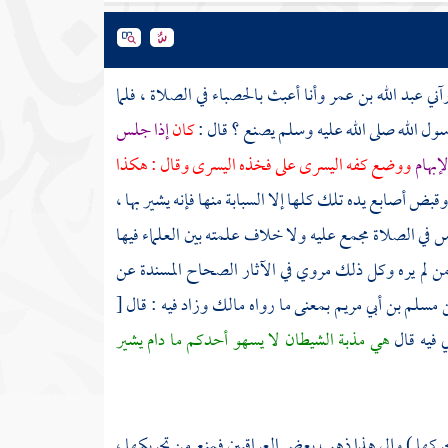
رآني
عبد الله بن عمر
وأنا أعبث بالحصباء في الصلاة ، فلما
ل الله صلى الله عليه وسلم يصنع ؟ قال :
كان
إذا جلس
إبهام
ووضع كفه اليسرى على فخذه اليسرى وقال : هكذا
بض أصابع يده تلك كلها إلا السبابة منها فإنه يشير بها ،
ي الصلاة مجمع عليه ولا خلاف علمته بين العلماء فيها
 من لم يره وكل ذلك مروي في الآثار الصحاح المسندة عن
ن
مسلم بن أبي مريم
بمعنى ما رواه
مالك
وزاد فيه : قال
[
ي فيه قال
هي مذبة الشيطان لا يسهو أحدكم ما دام يشير
 يحركها ) وإلى هذا ذهب بعض العراقيين فمنع من تحريكها ،