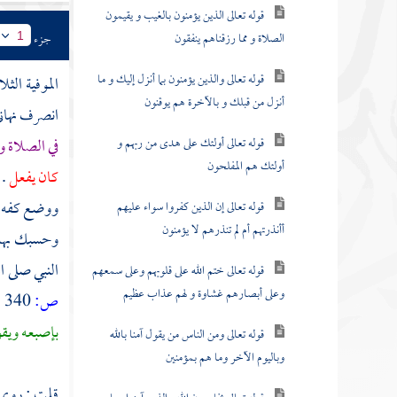
قوله تعالى الذين يؤمنون بالغيب و يقيمون
الصلاة و مما رزقناهم ينفقون
جزء
1
قوله تعالى والذين يؤمنون بما أنزل إليك و ما
الموفية الثل
أنزل من قبلك و بالآخرة هم يوقنون
انصرف نهاني
قوله تعالى أولئك على هدى من ربهم و
في الصلاة و
أولئك هم المفلحون
كان يفعل
. 
ووضع كفه ال
قوله تعالى إن الذين كفروا سواء عليهم
أأنذرتهم أم لم تنذرهم لا يؤمنون
وحسبك بهذا 
النبي صلى ا
قوله تعالى ختم الله على قلوبهم وعلى سمعهم
وعلى أبصارهم غشاوة و لهم عذاب عظيم
ص:
340 ]
بإصبعه ويق
قوله تعالى ومن الناس من يقول آمنا بالله
وباليوم الآخر وما هم بمؤمنين
قلت : روى