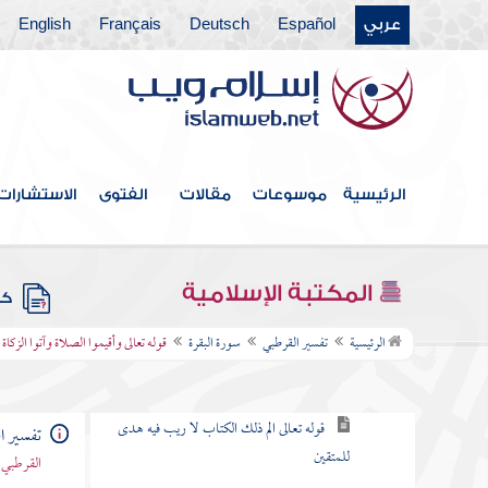
باب ما جاء من الحجة في الرد على
عربي
Español
Deutsch
Français
English
من طعن في القرآن وخالف مصحف
عثمان بالزيادة والنقصان
القول في الاستعاذة
الرئيسية
موسوعات
مقالات
الفتوى
الاستشارات
بسم الله الرحمن الرحيم
سورة الفاتحة
المكتبة الإسلامية
كتب
سورة البقرة
الرئيسية
تفسير القرطبي
سورة البقرة
قوله تعالى وأقيموا الصلاة وآتوا الزكاة
الكلام في نزولها وفضلها وما جاء فيها
قوله تعالى الم ذلك الكتاب لا ريب فيه هدى
تفسير ا
للمتقين
القرطبي 