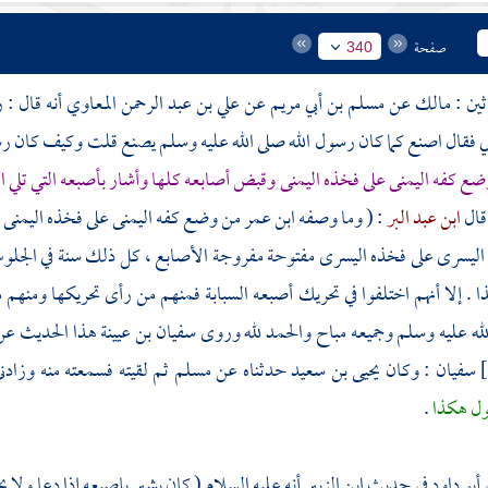
صفحة
340
اثين :
مالك
عن
مسلم بن أبي مريم
عن
علي بن عبد الرحمن المعاوي
أنه قال : 
 فقال اصنع كما كان رسول الله صلى الله عليه وسلم يصنع قلت وكيف كان رسو
ضع كفه اليمنى على فخذه اليمنى وقبض أصابعه كلها وأشار بأصبعه التي تلي ال
قال
ابن عبد البر
: ( وما وصفه
ابن عمر
من وضع كفه اليمنى على فخذه اليمنى وق
يسرى على فخذه اليسرى مفتوحة مفروجة الأصابع ، كل ذلك سنة في الجلوس ف
. إلا أنهم اختلفوا في تحريك أصبعه السبابة فمنهم من رأى تحريكها ومنهم
لله عليه وسلم وجميعه مباح والحمد لله وروى
سفيان بن عيينة
هذا الحديث ع
سفيان
: وكان
يحيى بن سعيد
حدثناه عن
مسلم
ثم لقيته فسمعته منه وزادن
ول هكذا
.
أبو داود
في حديث
ابن الزبير
أنه عليه السلام ( كان يشير بإصبعه إذا دعا ولا