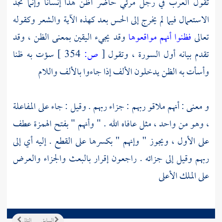
تقول العرب في رجل مرئي حاضر أظن هذا إنسانا وإنما تجد
الاستعمال فيما لم يخرج إلى الحس بعد كهذه الآية والشعر وكقوله
تعالى
فظنوا أنهم مواقعوها
وقد يجيء اليقين بمعنى الظن ، وقد
تقدم بيانه أول السورة ، وتقول
[
ص:
354 ]
سؤت به ظنا
وأسأت به الظن يدخلون الألف إذا جاءوا بالألف واللام
و معنى : أنهم ملاقو ربهم : جزاء ربهم . وقيل : جاء على المفاعلة
، وهو من واحد ، مثل عافاه الله . " وأنهم " بفتح الهمزة عطف
على الأول ، ويجوز " وإنهم " بكسرها على القطع . إليه أي إلى
ربهم وقيل إلى جزائه . راجعون إقرار بالبعث والجزاء والعرض
على الملك الأعلى
السابق
التالي