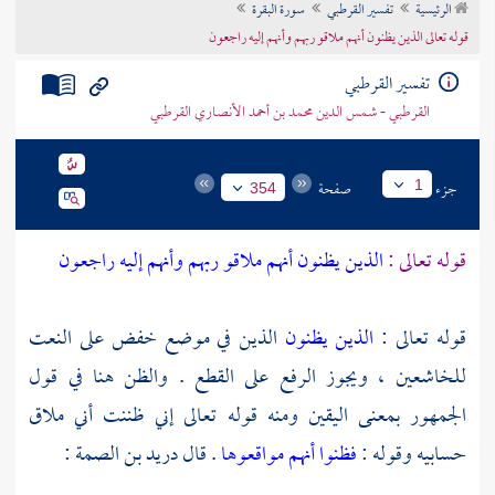
الرئيسية
تفسير القرطبي
سورة البقرة
تراجم الأعلام
قوله تعالى الذين يظنون أنهم ملاقو ربهم وأنهم إليه راجعون
تفسير القرطبي
القرطبي - شمس الدين محمد بن أحمد الأنصاري القرطبي
جزء
صفحة
1
354
قوله تعالى :
الذين يظنون أنهم ملاقو ربهم وأنهم إليه راجعون
قوله تعالى :
الذين يظنون
الذين في موضع خفض على النعت
للخاشعين ، ويجوز الرفع على القطع . والظن هنا في قول
الجمهور بمعنى اليقين ومنه قوله تعالى إني ظننت أني ملاق
حسابيه وقوله :
فظنوا أنهم مواقعوها
. قال
دريد بن الصمة
: