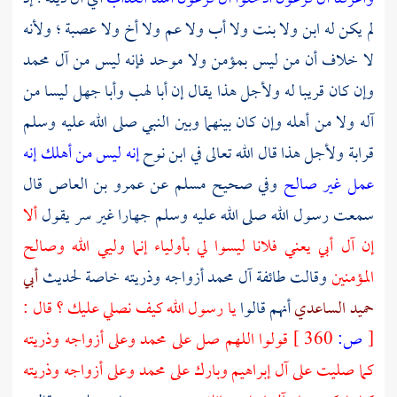
لم يكن له ابن ولا بنت ولا أب ولا عم ولا أخ ولا عصبة ؛ ولأنه
لا خلاف أن من ليس بمؤمن ولا موحد فإنه ليس من
آل محمد
وإن كان قريبا له ولأجل هذا يقال إن
أبا لهب
وأبا جهل
ليسا من
آله ولا من أهله وإن كان بينهما وبين النبي صلى الله عليه وسلم
قرابة ولأجل هذا قال الله تعالى في
ابن نوح
إنه ليس من أهلك إنه
عمل غير صالح
وفي صحيح
مسلم
عن
عمرو بن العاص
قال
سمعت رسول الله صلى الله عليه وسلم جهارا غير سر يقول
ألا
إن آل أبي يعني فلانا ليسوا لي بأولياء إنما وليي الله وصالح
المؤمنين
وقالت طائفة آل
محمد
أزواجه وذريته خاصة لحديث
أبي
حميد الساعدي
أنهم قالوا
يا رسول الله كيف نصلي عليك ؟ قال :
[
ص:
360 ]
قولوا اللهم صل على
محمد
وعلى أزواجه وذريته
كما صليت على
آل إبراهيم
وبارك على
محمد
وعلى أزواجه وذريته