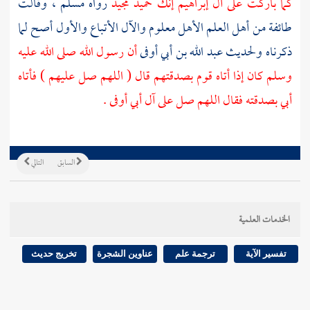
كما باركت على
آل إبراهيم
إنك حميد مجيد
رواه
مسلم
، وقالت
طائفة من أهل العلم الأهل معلوم والآل الأتباع والأول أصح لما
ذكرناه ولحديث
عبد الله بن أبي أوفى
أن رسول الله صلى الله عليه
وسلم كان إذا أتاه قوم بصدقتهم قال ( اللهم صل عليهم ) فأتاه
أبي بصدقته فقال اللهم صل على
آل أبي أوفى
.
السابق
التالي
الخدمات العلمية
تفسير الآية
ترجمة علم
عناوين الشجرة
تخريج حديث