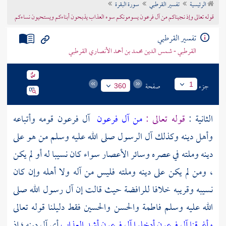
الرئيسية
تفسير القرطبي
سورة البقرة
تراجم الأعلام
قوله تعالى وإذ نجيناكم من آل فرعون يسومونكم سوء العذاب يذبحون أبناءكم ويستحيون نساءكم
تفسير القرطبي
القرطبي - شمس الدين محمد بن أحمد الأنصاري القرطبي
جزء
صفحة
1
360
الثانية :
قوله تعالى :
من آل فرعون
آل فرعون
قومه وأتباعه
وأهل دينه وكذلك آل الرسول صلى الله عليه وسلم من هو على
دينه وملته في عصره وسائر الأعصار سواء كان نسيبا له أو لم يكن
، ومن لم يكن على دينه وملته فليس من آله ولا أهله وإن كان
نسيبه وقريبه خلافا
للرافضة
حيث قالت إن
آل رسول الله صلى
الله عليه وسلم
فاطمة
والحسن
والحسين
فقط دليلنا قوله تعالى
وأغرقنا آل فرعون
أدخلوا آل فرعون أشد العذاب
أي آل دينه ؛ إذ