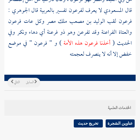
قال
المسعودي
لا يعرف لفرعون تفسير بالعربية قال
الجوهري
:
فرعون لقب
الوليد بن مصعب
ملك
مصر
وكل عات فرعون
والعتاة الفراعنة وقد تفرعن وهو ذو فرعنة أي دهاء ونكر وفي
الحديث (
أخذنا فرعون هذه الأمة
) و " فرعون " في موضع
خفض إلا أنه لا ينصرف لعجمته
السابق
التالي
الخدمات العلمية
عناوين الشجرة
تخريج حديث