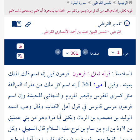
الرئيسية
تفسير القرطبي
سورة البقرة
تراجم الأعلام
قوله تعالى وإذ نجيناكم من آل فرعون يسومونكم سوء العذاب يذبحون أبناءكم ويستحيون نساءكم
تفسير القرطبي
القرطبي - شمس الدين محمد بن أحمد الأنصاري القرطبي
جزء
صفحة
1
361
السادسة :
قوله تعالى : فرعون
فرعون قيل إنه اسم ذلك الملك
بعينه . وقيل
[
ص:
361 ]
إنه اسم كل ملك من ملوك العمالقة
مثل كسرى
للفرس
وقيصر
للروم
والنجاشي
للحبشة
وإن اسم
فرعون
موسى
قابوس في قول
أهل الكتاب
وقال
وهب
اسمه
الوليد بن مصعب بن الريان
ويكنى
أبا مرة
وهو من
بني عمليق
بن لاوذ بن إرم بن سام بن نوح
عليه السلام قال
السهيلي
، وكل
من ولي القبط
ومصر
فهو فرعون ، وكان فارسيا من أهل
إصطخر