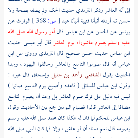
إلى أنه العاشر وذكر
الترمذي
حديث
الحكم
ولم يصفه بصحة ولا
حسن ثم أردفه أنبأنا
قتيبة
أنبأنا
عبد
[
ص:
368 ]
الوارث
عن
يونس
عن
الحسن
عن
ابن عباس
قال
أمر رسول الله صلى الله
عليه وسلم بصوم عاشوراء يوم العاشر
قال
أبو عيسى
حديث
ابن عباس
حديث حسن صحيح قال
الترمذي
وروي عن
ابن
عباس
أنه قال صوموا التاسع والعاشر وخالفوا
اليهود
، وبهذا
الحديث يقول
الشافعي
وأحمد بن حنبل
وإسحاق
قال غيره :
وقول
ابن عباس
للسائل ( فاعدد وأصبح يوم التاسع صائما )
ليس فيه دليل على ترك صوم العاشر بل وعد أن يصوم التاسع
مضافا إلى العاشر قالوا فصيام اليومين جمع بين الأحاديث وقول
ابن عباس
للحكم
لما قال له هكذا كان
محمد
صلى الله عليه وسلم
يصومه قال نعم معناه أن لو عاش ، وإلا فما كان النبي صلى الله