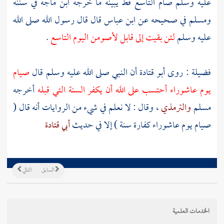
عليه وسلم صام التاسع قط يبينه ما خرجه
ابن ماجه
في سننه
ومسلم
في صحيحه عن
ابن عباس
قال قال رسول الله صلى الله
عليه وسلم
لئن بقيت إلى قابل لأصومن اليوم التاسع
.
فضيلة : روى
أبو قتادة
أن النبي صلى الله عليه وسلم قال
صيام
يوم عاشوراء أحتسب على الله أن يكفر السنة التي قبله
أخرجه
مسلم
والترمذي
، وقال : لا نعلم في شيء من الروايات أنه قال (
صيام يوم عاشوراء كفارة سنة ) إلا في حديث
أبي قتادة
السابق
التالي
الخدمات العلمية