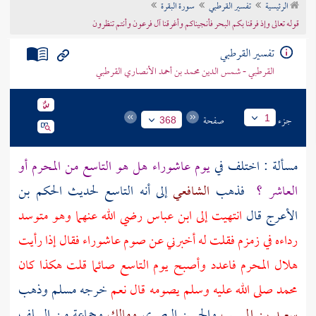
الرئيسية
تفسير القرطبي
سورة البقرة
تراجم الأعلام
قوله تعالى وإذ فرقنا بكم البحر فأنجيناكم وأغرقنا آل فرعون وأنتم تنظرون
تفسير القرطبي
القرطبي - شمس الدين محمد بن أحمد الأنصاري القرطبي
جزء
صفحة
1
368
مسألة : اختلف في
يوم عاشوراء هل هو التاسع من المحرم أو
العاشر ؟
فذهب
الشافعي
إلى أنه التاسع لحديث
الحكم بن
الأعرج
قال
انتهيت إلى
ابن عباس
رضي الله عنهما وهو متوسد
رداءه في زمزم فقلت له أخبرني عن صوم عاشوراء فقال إذا رأيت
هلال المحرم فاعدد وأصبح يوم التاسع صائما قلت هكذا كان
محمد
صلى الله عليه وسلم يصومه قال نعم
خرجه
مسلم
وذهب
سعيد بن المسيب
والحسن البصري
ومالك
وجماعة من السلف