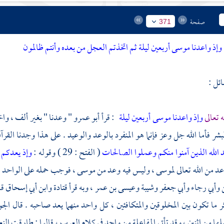
صفحة
371
وإذ واعدنا موسى أربعين ليلة ثم اتخذتم العجل من بعده وأنتم ظالمون
ئل :
 تعالى
وإذ واعدنا موسى أربعين ليلة
: قرأ
أبو عمرو
" وعدنا " بغير ألف ، واخ
شر فأما الله جل وعز فإنما هو المنفرد بالوعد والوعيد . على هذا وجدنا القر
 الله الذين آمنوا منكم وعملوا الصالحات
( الفتح : 29 ) وقوله :
وإذ يعدكم ا
عد من الله تعالى
لموسى
، وليس فيه وعد من
موسى
، فوجب حمله على الواحد ،
وأبي رجاء
وأبي جعفر
وشيبة
وعيسى بن عمر
، وبه قرأ
قتادة
وابن أبي إسحاق
ق
ثر ما تكون بين المخلوقين والمتكافئين ، كل واحد منهما يعد صاحبه . قال
الج
لها من اثنين ، وقد تأتي المفاعلة من واحد في كلام العرب ، قالوا : طارقت ا