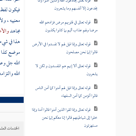
قوله تعالى يخادعون الله والذين آمنوا وما
يخدعون إلا أنفسهم وما يشعرون
فيكون لفظ 
معنييه ، ولأ
قوله تعالى في قلوبهم مرض فزادهم الله
مجاهد
والأ
مرضا ولهم عذاب أليم بما كانوا يكذبون
هذا في شيء 
قوله تعالى وإذا قيل لهم لا تفسدوا في الأرض
موضع كذا . 
قالوا إنما نحن مصلحون
الله جل وع
قوله تعالى ألا إنهم هم المفسدون و لكن لا
الله والتزامه
يشعرون
قوله تعالى وإذا قيل لهم آمنوا كما آمن الناس
قالوا أنؤمن كما آمن السفهاء
قوله تعالى وإذا لقوا الذين آمنوا قالوا آمنا وإذا
خلوا إلى شياطينهم قالوا إنا معكم إنما نحن
مستهزئون
الخدمات العلم