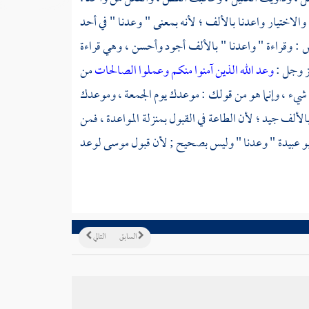
الاختيار واعدنا بالألف ؛ لأنه بمعنى " وعدنا " في أحد
س
: وقراءة " واعدنا " بالألف أجود وأحسن ، وهي قراءة
ز وجل :
وعد الله الذين آمنوا منكم وعملوا الصالحات
من
ي شيء ، وإنما هو من قولك : موعدك يوم الجمعة ، وموعدك
بالألف جيد ؛ لأن الطاعة في القبول بمنزلة المواعدة ، فمن
بو عبيدة
" وعدنا " وليس بصحيح ; لأن قبول
موسى
لوعد
السابق
التالي