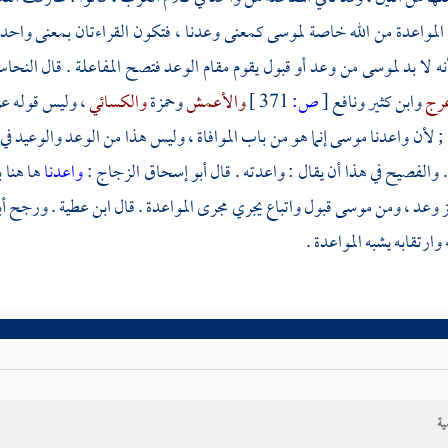
المواعدة من الله خاصة
لموسى
كمعنى وعدنا ، فتكون القراءتان بمعنى واحد و
نه لا بد
لموسى
من وعد أو قبول يقوم مقام الوعد فتصح المفاعلة . قال
النحا
عرج
وابن كثير
ونافع
[
ص:
371 ]
والأعمش
وحمزة
والكسائي
، وليس قوله ع
; لأن واعدنا موسى إنما هو من باب الموافاة ، وليس هذا من الوعد والوعيد ف
والفصيح في هذا أن يقال : واعدته . قال
أبو إسحاق
الزجاج
:
واعدنا
ها هنا 
ز وعد ، ومن
موسى
قبول واتباع يجري مجرى المواعدة . قال
ابن عطية
. ورجح
أ
 وارتقابه يشبه المواعدة .
ية