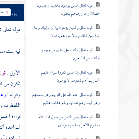
قوله تعالى الذين يؤمنون بالغيب و يقيمون
الصلاة و مما رزقناهم ينفقون
جزء
1
قوله تعالى والذين يؤمنون بما أنزل إليك و ما
قوله تعالى :
أنزل من قبلك و بالآخرة هم يوقنون
قوله تعالى أولئك على هدى من ربهم و
فيه ست مسا
أولئك هم المفلحون
الأولى :
قوله
قوله تعالى إن الذين كفروا سواء عليهم
أأنذرتهم أم لم تنذرهم لا يؤمنون
تكون من الب
وقوله :
وعد
قوله تعالى ختم الله على قلوبهم وعلى سمعهم
وعلى أبصارهم غشاوة و لهم عذاب عظيم
اللفظ فيه و
قراءة
الحسن
قوله تعالى ومن الناس من يقول آمنا بالله
وباليوم الآخر وما هم بمؤمنين
المواعدة أك
المواعدة أص