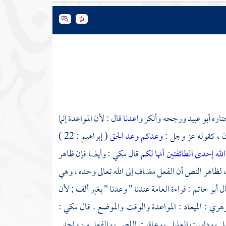
تاره
أبو عبيد
ورجحه وأنكر
واعدنا
قال : لأن المواعدة إنما
آن ، كقوله عز وجل :
وعدكم وعد الحق
( إبراهيم : 22 )
لله إحدى الطائفتين أنها لكم
قال
مكي
: وأيضا فإن ظاهر
 لظاهر النص أن الفعل مضاف إلى الله تعالى وحده ، وهي
ال
أبو حاتم
: قراءة العامة عندنا " وعدنا " بغير ألف ; لأن
وهري
: الميعاد : المواعدة والوقت والموضع . قال
مكي
:
لنعل ، وداويت العليل ، وعاقبت اللص ، والفعل من واحد .