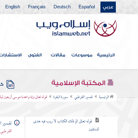
باب ما جاء من الحجة في الرد على
عربي
Español
Deutsch
Français
English
من طعن في القرآن وخالف مصحف
عثمان بالزيادة والنقصان
القول في الاستعاذة
الرئيسية
موسوعات
مقالات
الفتوى
الاستشارات
بسم الله الرحمن الرحيم
سورة الفاتحة
المكتبة الإسلامية
كتب
سورة البقرة
الرئيسية
تفسير القرطبي
سورة البقرة
قوله تعالى وإذ واعدنا موسى أربعين ليل
الكلام في نزولها وفضلها وما جاء فيها
قوله تعالى الم ذلك الكتاب لا ريب فيه هدى
تفسير ا
للمتقين
القرطبي 