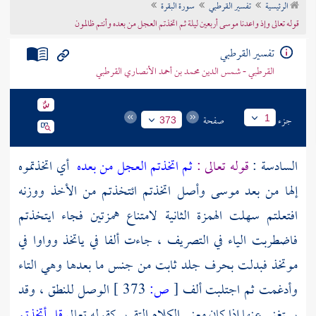
الرئيسية
تفسير القرطبي
سورة البقرة
تراجم الأعلام
قوله تعالى وإذ واعدنا موسى أربعين ليلة ثم اتخذتم العجل من بعده وأنتم ظالمون
تفسير القرطبي
القرطبي - شمس الدين محمد بن أحمد الأنصاري القرطبي
جزء
صفحة
1
373
السادسة :
قوله تعالى :
ثم اتخذتم العجل من بعده
أي اتخذتموه
إلها من بعد
موسى
وأصل اتخذتم ائتخذتم من الأخذ ووزنه
افتعلتم سهلت الهمزة الثانية لامتناع همزتين فجاء ايتخذتم
فاضطربت الياء في التصريف ، جاءت ألفا في ياتخذ وواوا في
موتخذ فبدلت بحرف جلد ثابت من جنس ما بعدها وهي التاء
وأدغمت ثم اجتلبت ألف
[
ص:
373 ]
الوصل للنطق ، وقد
يستغنى عنها إذا كان معنى الكلام التقرير كقوله تعالى
قل أتخذتم