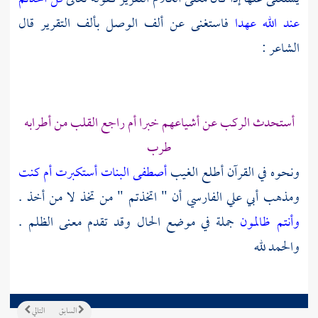
عند الله عهدا
فاستغنى عن ألف الوصل بألف التقرير قال
الشاعر :
أستحدث الركب عن أشياعهم خبرا أم راجع القلب من أطرابه
طرب
ونحوه في القرآن أطلع الغيب
أصطفى البنات
أستكبرت أم كنت
ومذهب
أبي علي الفارسي
أن " اتخذتم " من تخذ لا من أخذ .
وأنتم ظالمون
جملة في موضع الحال وقد تقدم معنى الظلم .
والحمد لله
السابق
التالي