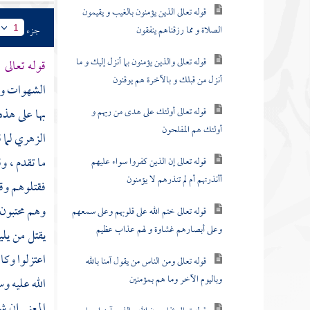
قوله تعالى الذين يؤمنون بالغيب و يقيمون
الصلاة و مما رزقناهم ينفقون
جزء
1
قوله تعالى والذين يؤمنون بما أنزل إليك و ما
قوله تعالى 
أنزل من قبلك و بالآخرة هم يوقنون
الشهوات وال
قوله تعالى أولئك على هدى من ربهم و
بها على هذه
أولئك هم المفلحون
الزهري
لما 
ما تقدم ، و
قوله تعالى إن الذين كفروا سواء عليهم
أأنذرتهم أم لم تنذرهم لا يؤمنون
فقتلوهم وقي
وهم محتبون 
قوله تعالى ختم الله على قلوبهم وعلى سمعهم
وعلى أبصارهم غشاوة و لهم عذاب عظيم
يقتل من يلي
اعتزلوا وكا
قوله تعالى ومن الناس من يقول آمنا بالله
وباليوم الآخر وما هم بمؤمنين
الله عليه و
المعنى إن شا