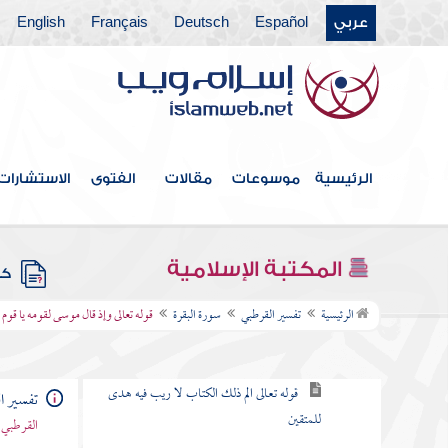
باب ما جاء من الحجة في الرد على
عربي
Español
Deutsch
Français
English
من طعن في القرآن وخالف مصحف
عثمان بالزيادة والنقصان
القول في الاستعاذة
الرئيسية
موسوعات
مقالات
الفتوى
الاستشارات
بسم الله الرحمن الرحيم
سورة الفاتحة
المكتبة الإسلامية
كتب
سورة البقرة
الرئيسية
تفسير القرطبي
سورة البقرة
قوله تعالى وإذ قال موسى لقومه يا قوم
الكلام في نزولها وفضلها وما جاء فيها
قوله تعالى الم ذلك الكتاب لا ريب فيه هدى
تفسير ا
للمتقين
القرطبي 