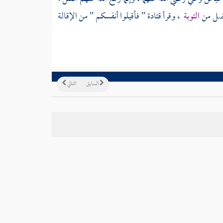
أفضل من
التوبة
، وقرأ
قتادة
" فأقيلوا أنفسكم " من الإقالة
السابق
التالي