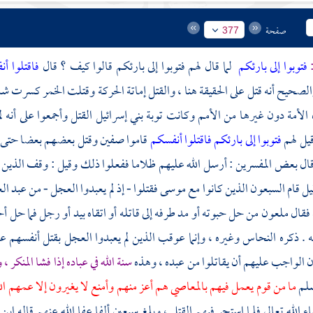
صفحة
377
:
فتوبوا إلى بارئكم
لما قال لهم فتوبوا إلى بارئكم قالوا كيف ؟ قال
فاقتلوا أ
صحيح أنه قتل على الحقيقة هنا ، والقتل إماتة الحركة وقتلت الخمر كسرت شدت
 الأمة دون غيرها من الأمم وكانت توبة
بني إسرائيل
القتل وأجمعوا على أنه 
قيل لهم
فتوبوا إلى بارئكم فاقتلوا أنفسكم
قاموا صفين وقتل بعضهم بعضا حتى ق
قال بعض المفسرين : أرسل الله عليهم ظلاما ففعلوا ذلك وقيل : وقف الذين
ل قام السبعون الذين كانوا مع
موسى
فقتلوا - إذ لم يعبدوا العجل - من عبد 
فقال ملعون من حل حبوته أو مد طرفه إلى قاتله أو اتقاه بيد أو رجل فما حل 
ه . ذكره
النحاس
وغيره ، وإنما عوقب الذين لم يعبدوا العجل بقتل أنفسهم على 
ن الواجب عليهم أن يقاتلوا من عبده ، وهذه
سنة الله في عباده إذا فشا المنكر ، 
سلم
ما من قوم يعمل فيهم بالمعاصي هم أعز منهم وأمنع لا يغيرون إلا عمهم ا
ء الله تعالى فلما استحر فيهم القتل ، وبلغ سبعين ألفا عفا الله عنهم قاله
ابن