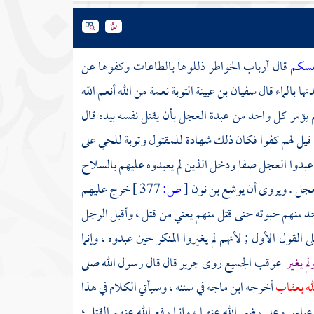
نفسكم
قال أرباب الخواطر ذللوها بالطاعات وكفوها عن
ها بالماء قال
سفيان بن عيينة
التوبة نعمة من الله أنعم الله
لم يؤمر كل واحد من عبدة العجل بأن يقتل نفسه بيده قال
يل لهم كفوا فكان ذلك شهادة للمقتول وتوبة للحي على
 عبدوا العجل صفا ودخل الذين لم يعبدوه عليهم بالسلاح
العجل . ويروى أن
يوشع بن نون
[
ص:
377 ]
خرج عليهم
أحد منهم حبوته حتى قتل منهم يعني من قتل ، وأقبل الرجل
القول الأول ; لأنهم لم يغيروا المنكر حين عبدوه ، وإنما
ولم يغير
عوقب الجميع روى
جرير
قال قال رسول الله صلى
لله بعقاب
أخرجه
ابن ماجه
في سننه ، وسيأتي الكلام في هذا
 عباس
وعلي رضي الله عنهما ، وإنما رفع الله عنهم القتل ؛