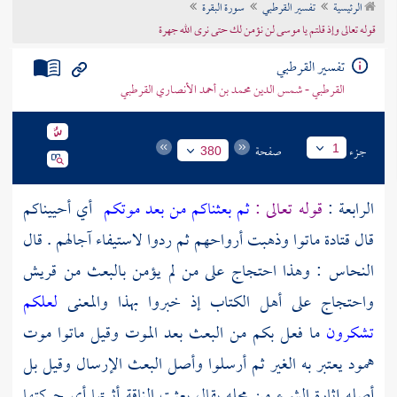
الرئيسية
تفسير القرطبي
سورة البقرة
تراجم الأعلام
قوله تعالى وإذ قلتم يا موسى لن نؤمن لك حتى نرى الله جهرة
تفسير القرطبي
القرطبي - شمس الدين محمد بن أحمد الأنصاري القرطبي
جزء
صفحة
1
380
الرابعة :
قوله تعالى :
ثم بعثناكم من بعد موتكم
أي أحييناكم
قال
قتادة
ماتوا وذهبت أرواحهم ثم ردوا لاستيفاء آجالهم . قال
النحاس
: وهذا احتجاج على من لم يؤمن بالبعث من
قريش
واحتجاج على
أهل الكتاب
إذ خبروا بهذا والمعنى
لعلكم
تشكرون
ما فعل بكم من البعث بعد الموت وقيل ماتوا موت
همود يعتبر به الغير ثم أرسلوا وأصل البعث الإرسال وقيل بل
أصله إثارة الشيء من محله يقال بعثت الناقة أثرتها أي حركتها