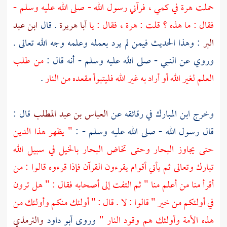
حملت هرة في كمي ، فرآني رسول الله - صلى الله عليه وسلم -
فقال : ما هذه ؟ قلت : هرة ، فقال : يا
أبا هريرة
. قال
ابن عبد
البر
: وهذا الحديث فيمن لم يرد بعمله وعلمه وجه الله تعالى .
وروي عن النبي - صلى الله عليه وسلم - أنه قال :
من طلب
العلم لغير الله أو أراد به غير الله فليتبوأ مقعده من النار
.
وخرج
ابن المبارك
في رقائقه عن
العباس بن عبد المطلب
قال :
قال رسول الله - صلى الله عليه وسلم - :
" يظهر هذا الدين
حتى يجاوز البحار وحتى تخاض البحار بالخيل في سبيل الله
تبارك وتعالى ثم يأتي أقوام يقرءون القرآن فإذا قرءوه قالوا : من
أقرأ منا من أعلم منا " ثم التفت إلى أصحابه فقال : " هل ترون
في أولئكم من خير " قالوا : لا . قال : " أولئك منكم وأولئك من
هذه الأمة وأولئك هم وقود النار "
وروى
أبو داود
والترمذي