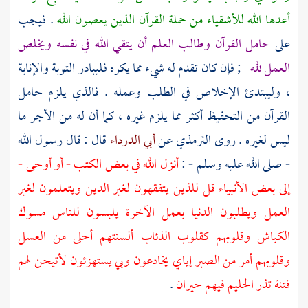
أعدها الله للأشقياء من حملة القرآن الذين يعصون الله
. فيجب
على
حامل القرآن وطالب العلم أن يتقي الله في نفسه ويخلص
العمل لله
; فإن كان تقدم له شيء مما يكره فليبادر التوبة والإنابة
، وليبتدئ الإخلاص في الطلب وعمله . فالذي يلزم حامل
القرآن من التحفيظ أكثر مما يلزم غيره ، كما أن له من الأجر ما
ليس لغيره . روى
الترمذي
عن
أبي الدرداء
قال : قال رسول الله
- صلى الله عليه وسلم - :
أنزل الله في بعض الكتب - أو أوحى -
إلى بعض الأنبياء قل للذين يتفقهون لغير الدين ويتعلمون لغير
العمل ويطلبون الدنيا بعمل الآخرة يلبسون للناس مسوك
الكباش وقلوبهم كقلوب الذئاب ألسنتهم أحلى من العسل
وقلوبهم أمر من الصبر إياي يخادعون وبي يستهزئون لأتيحن لهم
فتنة تذر الحليم فيهم حيران
.