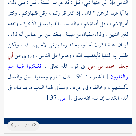
الناس فإذا غير منها شيء قيل : قد غيرت السنة . قيل : متى ذلك
يا
أبا عبد الرحمن ؟
قال : إذا كثر قراؤكم ، وقل فقهاؤكم ، وكثر
أمراؤكم ، وقل أمناؤكم ، والتمست الدنيا بعمل الآخرة ، وتفقه
لغير الدين . وقال
سفيان بن عيينة
: بلغنا عن
ابن عباس
أنه قال :
لو أن حملة القرآن أخذوه بحقه وما ينبغي لأحبهم الله ، ولكن
طلبوا به الدنيا فأبغضهم الله ، وهانوا على الناس . وروي عن
أبي
جعفر محمد بن علي
في قول الله تعالى :
فكبكبوا فيها هم
والغاوون
[ الشعراء : 94 ] قال : قوم وصفوا الحق والعدل
بألسنتهم ، وخالفوه إلى غيره . وسيأتي لهذا الباب مزيد بيان في
أثناء الكتاب إن شاء الله تعالى .
[
ص:
37 ]
السابق
التالي