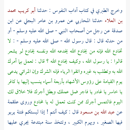
وخرج
الطبري
في كتاب آداب النفوس : حدثنا
أبو كريب محمد
بن العلاء
حدثنا
المحاربي
عن
عمرو بن عامر البجلي
عن
ابن
صدقة
عن رجل من أصحاب النبي - صلى الله عليه وسلم - أو
من حدثه قال : قال رسول الله - صلى الله عليه وسلم - :
لا
تخادع الله فإنه من يخادع الله يخدعه الله ونفسه يخادع لو يشعر
قالوا : يا رسول الله ، وكيف يخادع الله ؟ قال : تعمل بما أمرك
الله به وتطلب به غيره واتقوا الرياء فإنه الشرك وإن المرائي يدعى
يوم القيامة على رؤوس الأشهاد بأربعة أسماء ينسب إليها يا كافر
يا خاسر يا غادر يا فاجر ضل عملك وبطل أجرك فلا خلاق لك
اليوم فالتمس أجرك ممن كنت تعمل له يا مخادع
وروى
علقمة
عن
عبد الله بن مسعود
قال : كيف أنتم ! إذا لبستكم فتنة يربو
فيها الصغير ، ويهرم الكبير ، وتتخذ سنة مبتدعة يجري عليها