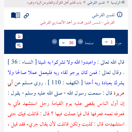
الرئيسية
تفسير القرطبي
باب تحذير أهل القرآن والعلم من الرياء وغيره
تراجم الأعلام
تفسير القرطبي
القرطبي - شمس الدين محمد بن أحمد الأنصاري القرطبي
جزء
صفحة
1
36
قال الله تعالى :
واعبدوا الله ولا تشركوا به شيئا
[ النساء : 36 ]
. وقال تعالى :
فمن كان يرجو لقاء ربه فليعمل عملا صالحا ولا
يشرك بعبادة ربه أحدا
[ الكهف : 110 ] . روى
مسلم
عن
أبي
هريرة
قال : سمعت رسول الله - صلى الله عليه وسلم - يقول :
إن أول الناس يقضى عليه يوم القيامة رجل استشهد فأتي به
فعرفه نعمه فعرفها قال فما عملت فيها ؟ قال : قاتلت فيك حتى
استشهدت قال : كذبت ولكن قاتلت لأن يقال جريء فقد قيل ،