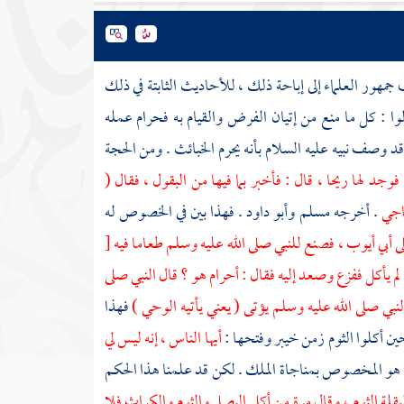
مهور العلماء إلى إباحة ذلك ، للأحاديث الثابتة في ذلك
لوا : كل ما منع من إتيان الفرض والقيام به فحرام عمله
قد وصف نبيه عليه السلام بأنه يحرم الخبائث . ومن الحجة
د لها ريحا ، قال : فأخبر بما فيها من البقول ، فقال (
ناجي
. أخرجه
مسلم
وأبو داود
. فهذا بين في الخصوص له
لى
أبي أيوب
، فصنع للنبي صلى الله عليه وسلم طعاما فيه
[
 لم يأكل ففزع وصعد إليه فقال : أحرام هو ؟ قال النبي صلى
لنبي صلى الله عليه وسلم يؤتى ( يعني يأتيه الوحي )
فهذا
ين أكلوا الثوم زمن
خيبر
وفتحها :
أيها الناس ، إنه ليس لي
 هو المخصوص بمناجاة الملك . لكن قد علمنا هذا الحكم
قلة الثوم ، وقال مرة من أكل البصل والثوم والكراث فلا