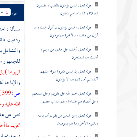
قوله تعالى الذين يؤمنون بالغيب و يقيمون
الصلاة و مما رزقناهم ينفقون
جزء
1
قوله تعالى والذين يؤمنون بما أنزل إليك و ما
مسألة : اخت
أنزل من قبلك و بالآخرة هم يوقنون
وذهبت طائ
قوله تعالى أولئك على هدى من ربهم و
والتشاغل به
أولئك هم المفلحون
للجمهور م
قربوها ) إل
قوله تعالى إن الذين كفروا سواء عليهم
أأنذرتهم أم لم تنذرهم لا يؤمنون
والإباحة لغ
ص:
399 ]
قوله تعالى ختم الله على قلوبهم وعلى سمعهم
وعلى أبصارهم غشاوة و لهم عذاب عظيم
الله عليه و
نص على عدم
قوله تعالى ومن الناس من يقول آمنا بالله
وباليوم الآخر وما هم بمؤمنين
تحريم ما أح
في حديث
جاب