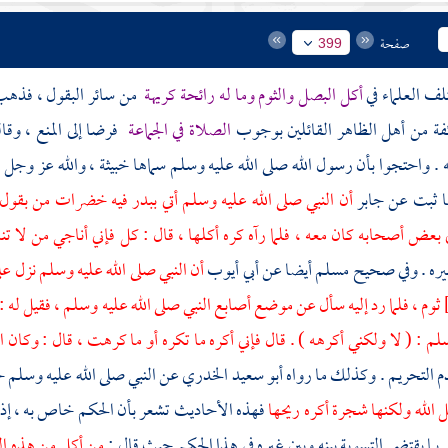
صفحة
399
لف العلماء في
أكل البصل والثوم وما له رائحة كريهة
من سائر البقول ، فذهب ج
فة من
أهل الظاهر
القائلين بوجوب
الصلاة في الجماعة
فرضا إلى المنع ، وقا
 . واحتجوا بأن رسول الله صلى الله عليه وسلم سماها خبيثة ، والله عز وجل 
ا ثبت عن
جابر
أن النبي صلى الله عليه وسلم أتي
ببدر
فيه خضرات من بقول فوج
ى بعض أصحابه كان معه ، فلما رآه كره أكلها ، قال : كل فإني أناجي من لا ت
يره . وفي صحيح
مسلم
أيضا عن
أبي أيوب
أن النبي صلى الله عليه وسلم نزل ع
ثوم ، فلما رد إليه سأل عن موضع أصابع النبي صلى الله عليه وسلم ، فقيل له :
سلم : ( لا ولكني أكرهه ) . قال فإني أكره ما تكره أو ما كرهت ، قال : وكان ا
 التحريم . وكذلك ما رواه
أبو سعيد الخدري
عن النبي صلى الله عليه وسلم ح
ل الله ولكنها شجرة أكره ريحها
فهذه الأحاديث تشعر بأن الحكم خاص به ، إذ
ر
بما يقتضي التسوية بينه وبين غيره في هذا الحكم حيث قال :
من أكل من هذه الب