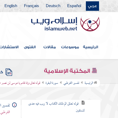
باب ما جاء من الحجة في الرد على
عربي
Español
Deutsch
Français
English
من طعن في القرآن وخالف مصحف
عثمان بالزيادة والنقصان
القول في الاستعاذة
الرئيسية
موسوعات
مقالات
الفتوى
الاستشارات
بسم الله الرحمن الرحيم
سورة الفاتحة
المكتبة الإسلامية
كتب
سورة البقرة
الرئيسية
تفسير القرطبي
سورة البقرة
قوله تعالى وإذ قلتم يا موسى لن نصبر 
الكلام في نزولها وفضلها وما جاء فيها
قوله تعالى الم ذلك الكتاب لا ريب فيه هدى
تفسير ا
للمتقين
القرطبي 