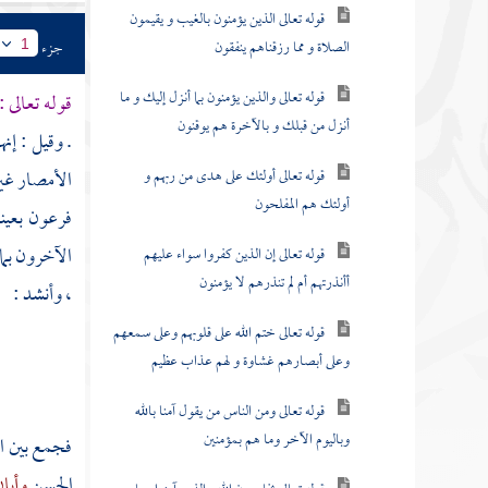
قوله تعالى الذين يؤمنون بالغيب و يقيمون
الصلاة و مما رزقناهم ينفقون
جزء
1
قوله تعالى والذين يؤمنون بما أنزل إليك و ما
قوله تعالى :
أنزل من قبلك و بالآخرة هم يوقنون
. وقيل : إن
قوله تعالى أولئك على هدى من ربهم و
الأمصار غي
أولئك هم المفلحون
فرعون بعينه
الآخرون بما
قوله تعالى إن الذين كفروا سواء عليهم
أأنذرتهم أم لم تنذرهم لا يؤمنون
، وأنشد :
قوله تعالى ختم الله على قلوبهم وعلى سمعهم
وعلى أبصارهم غشاوة و لهم عذاب عظيم
قوله تعالى ومن الناس من يقول آمنا بالله
وباليوم الآخر وما هم بمؤمنين
فجمع بين ال
الحسن
وأبا