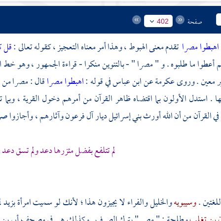
صفحة
402
اهبطوا مصرا
تقدم معنى الهبوط ، وهذا أمر معناه التعجيز ، كقوله تعالى :
قل ك
هم أعطوا ما طلبوه . و " مصرا " - بالتنوين منكرا - قراءة الجمهور ، وهو خ
ر معين . وروى
عكرمة
عن
ابن عباس
في قوله :
اهبطوا مصرا
قال : مصرا من ه
ا . استدل الأولون بما اقتضاه ظاهر القرآن من أمرهم دخول القرية ، وبما 
 في القرآن من أن الله أورث بني إسرائيل ديار آل فرعون وآثارهم ، وأجازوا صر
لم تتلفع بفضل مئزرها دعد ولم تسق دعد 
لغتين .
وسيبويه
والخليل
والفراء
لا يجيزون هذا ؛ لأنك لو سميت امرأة بزيد 
ن بن تغلب
وطلحة : "
مصر
" بترك الصرف . وكذلك هي في مصحف
أبي بن