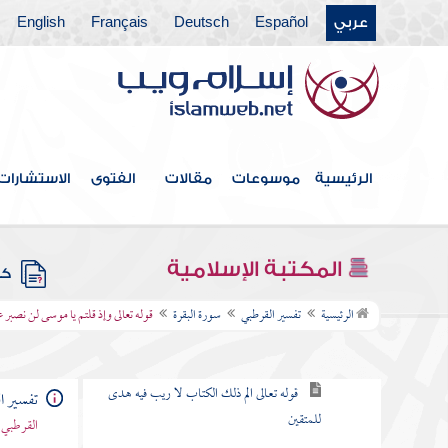
باب ما جاء من الحجة في الرد على
عربي
Español
Deutsch
Français
English
من طعن في القرآن وخالف مصحف
عثمان بالزيادة والنقصان
القول في الاستعاذة
الرئيسية
موسوعات
مقالات
الفتوى
الاستشارات
بسم الله الرحمن الرحيم
سورة الفاتحة
المكتبة الإسلامية
كتب
سورة البقرة
الرئيسية
تفسير القرطبي
سورة البقرة
قوله تعالى وإذ قلتم يا موسى لن نصبر 
الكلام في نزولها وفضلها وما جاء فيها
قوله تعالى الم ذلك الكتاب لا ريب فيه هدى
تفسير ا
للمتقين
القرطبي 