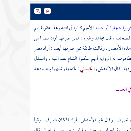
ونوا حجارة أو حديدا
لأنهم كانوا في التيه وهذا عقوبة لهم
ط المصحف ، قال
مجاهد
وغيره : فمن صرفها أراد مصرا من
ذه الأمصار . وقالت طائفة ممن صرفها أيضا : أراد
مصر
تظاهرت به الرواية أنهم سكنوا
الشام
بعد التيه . واستدل
فها . قال
الأخفش
والكسائي
: لخفتها وشبهها بهند ودعد
في العلب
لم تصرف . وقال غير
الأخفش
: أراد المكان فصرف . وقرأ
 كعب
وقراءة
ابن مسعود
. وقالوا : هي
مصر
فرعون
. قال