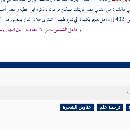
لي
مالك
: هي عندي
مصر
قريتك مسكن
فرعون
، ذكره
ابن عطية
والمصر أصله
:
402 ]
إن
أهل هجر
يكتبون في شروطهم " اشترى فلان الدار بمصورها " أ
وجاعل الشمس
مصرا
لا خفاء به بين النهار وبي
ية
ترجمة علم
عناوين الشجرة