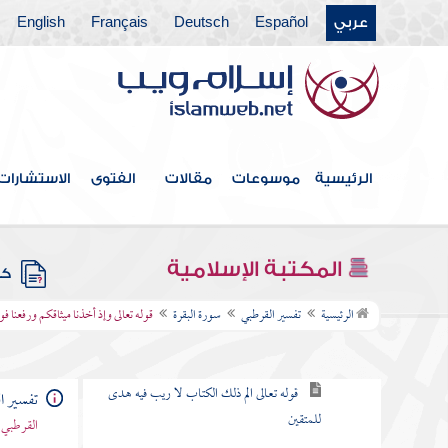
باب ما جاء من الحجة في الرد على
عربي
Español
Deutsch
Français
English
من طعن في القرآن وخالف مصحف
عثمان بالزيادة والنقصان
القول في الاستعاذة
الرئيسية
موسوعات
مقالات
الفتوى
الاستشارات
بسم الله الرحمن الرحيم
سورة الفاتحة
المكتبة الإسلامية
كتب
سورة البقرة
الرئيسية
تفسير القرطبي
سورة البقرة
قوله تعالى وإذ أخذنا ميثاقكم ورفعنا ف
الكلام في نزولها وفضلها وما جاء فيها
قوله تعالى الم ذلك الكتاب لا ريب فيه هدى
تفسير ا
للمتقين
القرطبي 