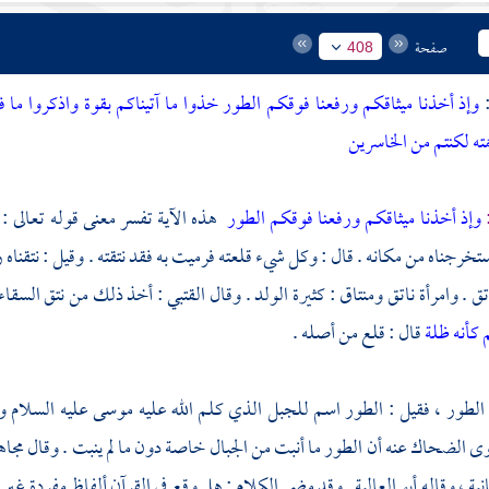
صفحة
408
:
وإذ أخذنا ميثاقكم ورفعنا فوقكم الطور خذوا ما آتيناكم بقوة واذكروا ما 
ه لكنتم من الخاسرين
:
وإذ أخذنا ميثاقكم ورفعنا فوقكم الطور
هذه الآية تفسر معنى قوله تعالى :
خرجناه من مكانه . قال : وكل شيء قلعته فرميت به فقد نتقته . وقيل : نتقناه ر
تق . وامرأة ناتق ومنتاق : كثيرة الولد . وقال
القتبي
: أخذ ذلك من نتق السقاء 
 كأنه ظلة
قال : قلع من أصله .
الطور
، فقيل :
الطور
اسم للجبل الذي كلم الله عليه
موسى
عليه السلام وأ
وى
الضحاك
عنه أن
الطور
ما أنبت من الجبال خاصة دون ما لم ينبت . وقال
مجا
ية ، وقاله
أبو العالية
. وقد مضى الكلام : هل وقع في القرآن ألفاظ مفردة غير 