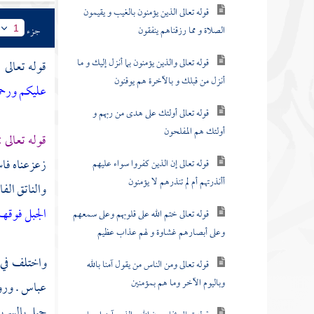
قوله تعالى الذين يؤمنون بالغيب و يقيمون
الصلاة و مما رزقناهم ينفقون
جزء
1
قوله تعالى والذين يؤمنون بما أنزل إليك و ما
قوله تعالى 
أنزل من قبلك و بالآخرة هم يوقنون
عليكم ورحمت
قوله تعالى أولئك على هدى من ربهم و
أولئك هم المفلحون
قوله تعالى 
زعزعناه فاست
قوله تعالى إن الذين كفروا سواء عليهم
أأنذرتهم أم لم تنذرهم لا يؤمنون
والناتق الفا
الجبل فوقهم
قوله تعالى ختم الله على قلوبهم وعلى سمعهم
وعلى أبصارهم غشاوة و لهم عذاب عظيم
واختلف في
قوله تعالى ومن الناس من يقول آمنا بالله
وباليوم الآخر وما هم بمؤمنين
عباس
. ور
جبل بالسريان