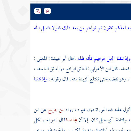
فيه لعلكم تتقون ثم توليتم من بعد ذلك فلولا فضل الله
وإذ نتقنا الجبل فوقهم كأنه ظلة
. قال
أبو عبيدة
: المعنى :
فعناه . قال
ابن الأعرابي
: الناتق الرافع ، والناتق الباسط ،
، وهو نفضه حتى تقتلع الزبدة منه . قال وقوله :
وإذ نتقنا
نزل عليه فيه التوراة دون غيره ، رواه
ابن جريج
عن
ابن
هد
وقتادة
: أي جبل كان . إلا أن
مجاهدا
قال : هو اسم لكل
معربة من غير كلام في مقدمة الكتاب . والحمد لله . وزعم