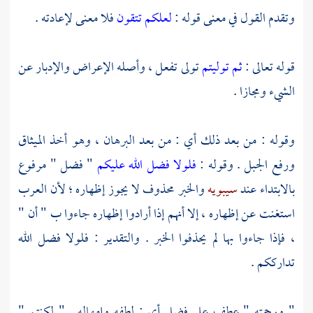
وتقدم القول في معنى قوله :
لعلكم تتقون
فلا معنى لإعادته .
قوله تعالى :
ثم توليتم
تولى تفعل ، وأصله الإعراض والإدبار عن
الشيء ومجازا .
وقوله : من بعد ذلك أي : من بعد البرهان ، وهو أخذ الميثاق
ورفع الجبل . وقوله :
فلولا فضل الله عليكم
" فضل " مرفوع
بالابتداء عند
سيبويه
والخبر محذوف لا يجوز إظهاره ؛ لأن العرب
استغنت عن إظهاره ، إلا أنهم إذا أرادوا إظهاره جاءوا ب " أن "
، فإذا جاءوا بها لم يحذفوا الخبر . والتقدير : فلولا فضل الله
تدارككم .
" ورحمته " عطف على فضل أي : لطفه وإمهاله . " لكنتم "