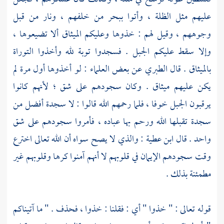
عليهم مثل الظلة ، وأتوا ببحر من خلفهم ، ونار من قبل
وجوههم ، وقيل لهم : خذوها وعليكم الميثاق ألا تضيعوها ،
وإلا سقط عليكم الجبل . فسجدوا توبة لله وأخذوا التوراة
بالميثاق . قال
الطبري
عن بعض العلماء : لو أخذوها أول مرة لم
يكن عليهم ميثاق . وكان سجودهم على شق ؛ لأنهم كانوا
يرقبون الجبل خوفا ، فلما رحمهم الله قالوا : لا سجدة أفضل من
سجدة تقبلها الله ورحم بها عباده ، فأمروا سجودهم على شق
واحد . قال
ابن عطية
: والذي لا يصح سواه أن الله تعالى اخترع
وقت سجودهم الإيمان في قلوبهم لا أنهم آمنوا كرها وقلوبهم غير
مطمئنة بذلك .
قوله تعالى : " خذوا " أي : فقلنا : خذوا ، فحذف . " ما آتيناكم