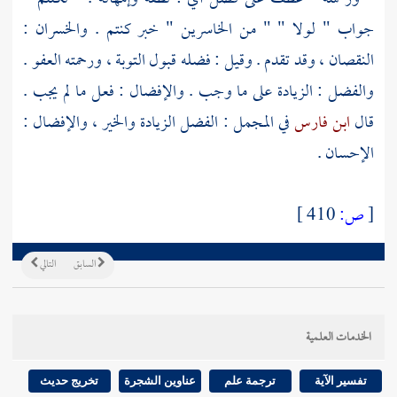
جواب " لولا " " من الخاسرين " خبر كنتم . والخسران :
النقصان ، وقد تقدم . وقيل : فضله قبول التوبة ، ورحمته العفو .
والفضل : الزيادة على ما وجب . والإفضال : فعل ما لم يجب .
قال
ابن فارس
في المجمل : الفضل الزيادة والخير ، والإفضال :
الإحسان .
[
ص:
410 ]
السابق
التالي
الخدمات العلمية
تفسير الآية
ترجمة علم
عناوين الشجرة
تخريج حديث