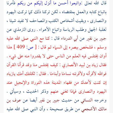
قال الله تعالى :
واتبعوا أحسن ما أنزل إليكم من ربكم
فأمرنا
باتباع كتابه والعمل بمقتضاه ، لكن تركنا ذلك كما تركت
اليهود
والنصارى
، وبقيت أشخاص الكتب والمصاحف لا تفيد شيئا ،
لغلبة الجهل وطلب الرياسة واتباع الأهواء . روى
الترمذي
عن
جبير بن نفير
عن
أبي الدرداء
قال :
كنا مع النبي صلى الله عليه
وسلم ، فشخص ببصره إلى السماء ثم قال :
[
ص:
409 ]
هذا
أوان يختلس فيه العلم من الناس حتى لا يقدروا منه على شيء .
فقال
زياد بن لبيد الأنصاري
: كيف يختلس منا وقد قرأنا القرآن
فوالله لأقرأنه ولأقرئنه نساءنا وأبناءنا . فقال : ثكلتك أمك يا
زياد
إن كنت لأعدك من فقهاء
المدينة
هذه التوراة والإنجيل عند
اليهود
والنصارى
فماذا تغني عنهم
وذكر الحديث ، وسيأتي .
وخرجه
النسائي
من حديث
جبير بن نفير
أيضا عن
عوف بن
مالك الأشجعي
من طريق صحيحة ، وأن النبي صلى الله عليه