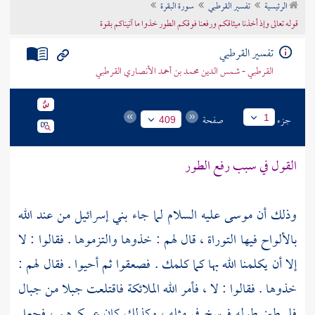
الرئيسية
تفسير القرطبي
سورة البقرة
تراجم الأعلام
قوله تعالى وإذ أخذنا ميثاقكم ورفعنا فوقكم الطور خذوا ما آتيناكم بقوة
تفسير القرطبي
القرطبي - شمس الدين محمد بن أحمد الأنصاري القرطبي
جزء
صفحة
1
409
القول في سبب رفع الطور
وذلك أن
موسى
عليه السلام لما جاء
بني إسرائيل
من عند الله
بالألواح فيها التوراة ، قال لهم : خذوها والتزموها . فقالوا : لا
إلا أن يكلمنا الله بها كما كلمك . فصعقوا ثم أحيوا . فقال لهم :
خذوها . فقالوا : لا ، فأمر الله الملائكة فاقتلعت جبلا من جبال
فلسطين
طوله فرسخ في مثله ، وكذلك كان عسكرهم ، فجعل