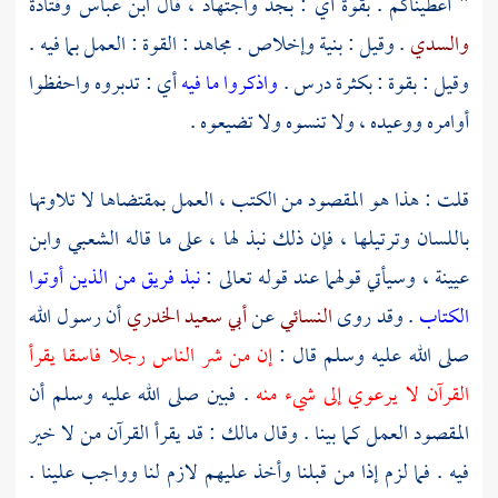
" أعطيناكم . بقوة أي : بجد واجتهاد ، قال
ابن عباس
وقتادة
والسدي
. وقيل : بنية وإخلاص .
مجاهد
: القوة : العمل بما فيه .
وقيل : بقوة : بكثرة درس .
واذكروا ما فيه
أي : تدبروه واحفظوا
أوامره ووعيده ، ولا تنسوه ولا تضيعوه .
قلت : هذا هو المقصود من الكتب ، العمل بمقتضاها لا تلاوتها
باللسان وترتيلها ، فإن ذلك نبذ لها ، على ما قاله
الشعبي
وابن
عيينة
، وسيأتي قولهما عند قوله تعالى :
نبذ فريق من الذين أوتوا
الكتاب
. وقد روى
النسائي
عن
أبي سعيد الخدري
أن رسول الله
صلى الله عليه وسلم قال :
إن من شر الناس رجلا فاسقا يقرأ
القرآن لا يرعوي إلى شيء منه
. فبين صلى الله عليه وسلم أن
المقصود العمل كما بينا . وقال
مالك
: قد يقرأ القرآن من لا خير
فيه . فما لزم إذا من قبلنا وأخذ عليهم لازم لنا وواجب علينا .