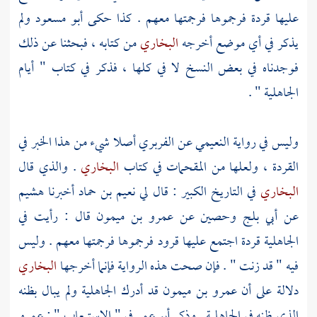
عليها قردة فرجموها فرجمتها معهم . كذا حكى
أبو مسعود
ولم
يذكر في أي موضع أخرجه
البخاري
من كتابه ، فبحثنا عن ذلك
فوجدناه في بعض النسخ لا في كلها ، فذكر في كتاب " أيام
الجاهلية " .
وليس في رواية
النعيمي
عن
الفربري
أصلا شيء من هذا الخبر في
القردة ، ولعلها من المقحمات في كتاب
البخاري
. والذي قال
البخاري
في التاريخ الكبير : قال لي
نعيم بن حماد
أخبرنا
هشيم
عن
أبي بلج
وحصين
عن
عمرو بن ميمون
قال : رأيت في
الجاهلية قردة اجتمع عليها قرود فرجموها فرجمتها معهم . وليس
فيه " قد زنت " . فإن صحت هذه الرواية فإنما أخرجها
البخاري
دلالة على أن
عمرو بن ميمون
قد أدرك الجاهلية ولم يبال بظنه
الذي ظنه في الجاهلية . وذكر
أبو عمر
في " الاستيعاب " :
عمرو