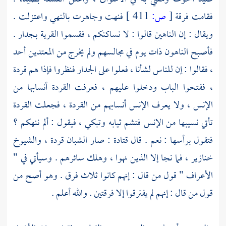
فقامت فرقة
[
ص:
411 ]
فنهت وجاهرت بالنهي واعتزلت .
ويقال : إن الناهين قالوا : لا نساكنكم ، فقسموا القرية بجدار .
فأصبح الناهون ذات يوم في مجالسهم ولم يخرج من المعتدين أحد
، فقالوا : إن للناس لشأنا ، فعلوا على الجدار فنظروا فإذا هم قردة
، ففتحوا الباب ودخلوا عليهم ، فعرفت القردة أنسابها من
الإنس ، ولا يعرف الإنس أنسابهم من القردة ، فجعلت القردة
تأتي نسيبها من الإنس فتشم ثيابه وتبكي ، فيقول : ألم ننهكم ؟
فتقول برأسها : نعم . قال
قتادة
: صار الشبان قردة ، والشيوخ
خنازير ، فما نجا إلا الذين نهوا ، وهلك سائرهم . وسيأتي في "
الأعراف " قول من قال : إنهم كانوا ثلاث فرق . وهو أصح من
قول من قال : إنهم لم يفترقوا إلا فرقتين . والله أعلم .