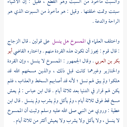
والسبت مأخوذ من السبت وهو القطع ، فقيل : إن الأشياء
سبتت وتمت خلقتها . وقيل : هو مأخوذ من السبوت الذي هو
الراحة والدعة .
واختلف العلماء في
الممسوخ هل ينسل
على قولين . قال
الزجاج
: قال قوم : يجوز أن تكون هذه القردة منهم . واختاره القاضي
أبو
بكر بن العربي
. وقال الجمهور : الممسوخ لا ينسل ، وإن القردة
والخنازير وغيرهما كانت قبل ذلك ، والذين مسخهم الله قد
هلكوا ولم يبق لهم نسل ؛ لأنه قد أصابهم السخط والعذاب ، فلم
يكن لهم قرار في الدنيا بعد ثلاثة أيام . قال
ابن عباس
: لم يعش
مسخ قط فوق ثلاثة أيام ، ولم يأكل ولم يشرب ولم ينسل . قال
ابن
عطية
: وروي عن النبي صلى الله عليه وسلم وثبت أن الممسوخ
لا ينسل ، ولا يأكل ولا يشرب ولا يعيش أكثر من ثلاثة أيام .