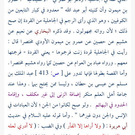
بن ميمون
وأن كنيته أبو عبد الله " معدود في كبار التابعين من
الكوفيين
، وهو الذي رأى الرجم في الجاهلية من القردة إن صح
ذلك ؛ لأن رواته مجهولون . وقد ذكره
البخاري
عن
نعيم
عن
هشيم
عن
حصين
عن
عمرو بن ميمون الأودي
مختصرا قال :
رأيت في الجاهلية قردة زنت فرجموها - يعني القردة - فرجمتها
معهم . ورواه
عباد بن العوام
عن
حصين
كما رواه
هشيم
مختصرا .
وأما القصة بطولها فإنها تدور على
[
ص:
413 ]
عبد الملك بن
مسلم
عن
عيسى بن حطان
، وليسا ممن يحتج بهما . وهذا عند
جماعة أهل العلم منكر
إضافة الزنى إلى غير مكلف ، وإقامة
الحدود في البهائم
. ولو صح لكانوا من الجن ؛ لأن العبادات في
الإنس والجن دون غيرهما " . وأما قوله عليه السلام في حديث
أبي هريرة
: (
ولا أراها إلا الفأر
) وفي الضب : (
لا أدري لعله