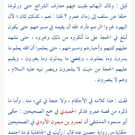
قيل : وكأن البهائم بقيت فيهم معارف الشرائع حتى ورثوها
خلفا عن سلف إلى زمان
عمرو
؟ قلنا : نعم ، كذلك كان ؛ لأن
اليهود
غيروا الرجم فأراد الله أن يقيمه في مسوخهم حتى يكون
أبلغ في الحجة على ما أنكروه من ذلك وغيروه ، حتى تشهد
عليهم كتبهم وأحبارهم ومسوخهم ، حتى يعلموا أن الله يعلم ما
يسرون وما يعلنون ، ويحصي ما يبدلون وما يغيرون ، ويقيم
عليهم الحجة من حيث لا يشعرون وينصر نبيه عليه السلام ،
وهم لا ينصرون .
قلت : هذا كلامه في الأحكام ، ولا حجة في شيء منه . وأما ما
ذكره من قصة
عمرو
فذكر
الحميدي
في جمع الصحيحين : حكى
أبو مسعود الدمشقي
أن
لعمرو بن ميمون الأودي
في الصحيحين
حكاية من رواية
حصين
عنه قال : رأيت في الجاهلية قردة اجتمع