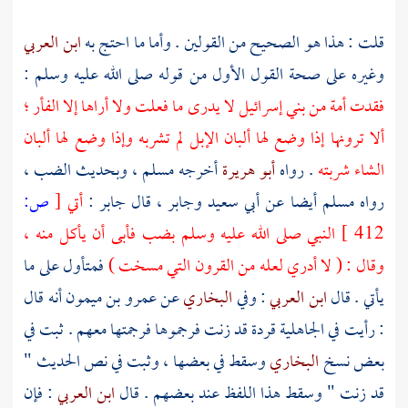
قلت : هذا هو الصحيح من القولين . وأما ما احتج به
ابن العربي
وغيره على صحة القول الأول من قوله صلى الله عليه وسلم :
فقدت أمة من
بني إسرائيل
لا يدرى ما فعلت ولا أراها إلا الفأر ؛
ألا ترونها إذا وضع لها ألبان الإبل لم تشربه وإذا وضع لها ألبان
الشاء شربته
. رواه
أبو هريرة
أخرجه
مسلم
، وبحديث الضب ،
رواه
مسلم
أيضا عن
أبي سعيد
وجابر
، قال
جابر
:
أتي
[
ص:
412 ]
النبي صلى الله عليه وسلم بضب فأبى أن يأكل منه ،
وقال : ( لا أدري لعله من القرون التي مسخت )
فمتأول على ما
يأتي . قال
ابن العربي
: وفي
البخاري
عن
عمرو بن ميمون
أنه قال
: رأيت في الجاهلية قردة قد زنت فرجموها فرجمتها معهم . ثبت في
بعض نسخ
البخاري
وسقط في بعضها ، وثبت في نص الحديث "
قد زنت " وسقط هذا اللفظ عند بعضهم . قال
ابن العربي
: فإن