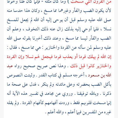
من القرون التي مسخت
) وما كان مثله - فإنما كان ظنا وخوفا
لأن يكون الضب والفأر وغيرهما مما مسخ ، وكان هذا حدسا منه
صلى الله عليه وسلم قبل أن يوحى إليه أن الله لم يجعل للمسخ
نسلا ، فلما أوحي إليه بذلك زال عنه ذلك التخوف ، وعلم أن
الضب والفأر ليسا مما مسخ ، وعند ذلك أخبرنا بقوله صلى الله
عليه وسلم لمن سأله عن القردة والخنازير : هي مما مسخ ، فقال :
إن الله لم يهلك قوما أو يعذب قوما فيجعل لهم نسلا وإن القردة
والخنازير كانوا قبل ذلك
. وهذا نص صريح صحيح رواه
عبد
الله بن مسعود
، أخرجه
مسلم
في كتاب القدر . وثبتت النصوص
بأكل الضب بحضرته وعلى مائدته ولم ينكر ، فدل على صحة ما
ذكرنا . وبالله توفيقنا . وروي عن
مجاهد
في تفسير هذه الآية أنه
إنما مسخت قلوبهم فقط ، وردت أفهامهم كأفهام القردة . ولم يقله
غيره من المفسرين فيما أعلم ، والله أعلم .