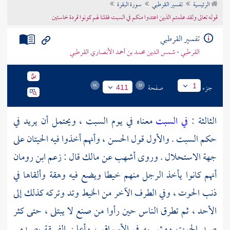
الرئيسية
تفسير القرطبي
سورة البقرة
تراجم الأعلام
قوله تعالى ولقد علمتم الذين اعتدوا منكم في السبت فقلنا لهم كونوا قردة خاسئين
تفسير القرطبي
القرطبي - شمس الدين محمد بن أحمد الأنصاري القرطبي
جزء
صفحة
1
411
الثالثة :
في السبت
معناه في يوم السبت ، ويحتمل أن يريد في
حكم السبت . والأول قول
الحسن
، وأنهم أخذوا فيه الحيتان على
جهة الاستحلال . وروى
أشهب
عن
مالك
قال : زعم
ابن رومان
أنهم كانوا يأخذ الرجل منهم خيطا ويضع فيه وهقة وألقاها في
ذنب الحوت ، وفي الطرف الآخر من الخيط وتد وتركه كذلك إلى
الأحد ، ثم تطرق الناس حين رأوا من صنع لا يبتلى ، حتى كثر
صيد الحوت ومشي به في الأسواق ، وأعلن الفسقة بصيده .