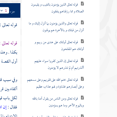
قوله تعالى الذين يؤمنون بالغيب و يقيمون
الصلاة و مما رزقناهم ينفقون
جزء
1
قوله تعالى والذين يؤمنون بما أنزل إليك و ما
قوله تعالى :
أنزل من قبلك و بالآخرة هم يوقنون
قوله تعالى أولئك على هدى من ربهم و
قوله تعالى 
أولئك هم المفلحون
بكذا . وهذا
أول القصة .
قوله تعالى إن الذين كفروا سواء عليهم
أأنذرتهم أم لم تنذرهم لا يؤمنون
وفي سبب قتل
قوله تعالى ختم الله على قلوبهم وعلى سمعهم
وعلى أبصارهم غشاوة و لهم عذاب عظيم
ألقاه بين قر
لكل باب قوم
قوله تعالى ومن الناس من يقول آمنا بالله
وباليوم الآخر وما هم بمؤمنين
فقال :
إن ال
الابتداء با