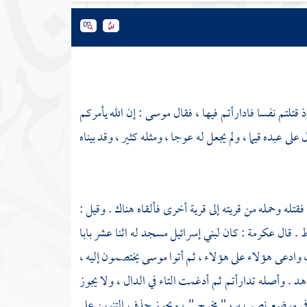
 قتلتم نفسا فادارأتم فيها ، فقال
موسى
: إن الله يأمركم
 على عبده قيما ، ولم يجعل له عوجا ، ومثله كثير ، وقد بيناه
تله وحمله من قريته إلى قرية أخرى فألقاه هناك . وقيل :
اط . قال
عكرمة
: كان
لبني إسرائيل
مسجد له اثنا عشر بابا
 وادعى هؤلاء على هؤلاء ، ثم أتوا
موسى
يختصمون إليه ،
اهد
. وأصله تدارأتم ثم أدغمت التاء في الدال ، ولا يجوز
 " في موضع نصب ب " مخرج " ، ويجوز حذف التنوين على