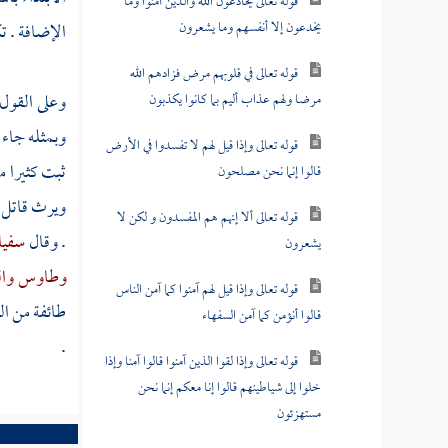
قوله تعالى يخادعون الله والذين آمنوا وما
يخدعون إلا أنفسهم وما يشعرون
الإضافة . ت
قوله تعالى في قلوبهم مرض فزادهم الله
وعلى القول 
مرضا ولهم عذاب أليم بما كانوا يكذبون
وبمثله جاء
قوله تعالى وإذا قيل لهم لا تفسدوا في الأرض
ثبت كثيرا م
قالوا إنما نحن مصلحون
ويرث قاتل ا
قوله تعالى ألا إنهم هم المفسدون و لكن لا
. وقال
سفيا
يشعرون
وطاوس
وا
قوله تعالى وإذا قيل لهم آمنوا كما آمن الناس
طائفة من
ال
قالوا أنؤمن كما آمن السفهاء
.
قوله تعالى وإذا لقوا الذين آمنوا قالوا آمنا وإذا
خلوا إلى شياطينهم قالوا إنا معكم إنما نحن
مستهزئون