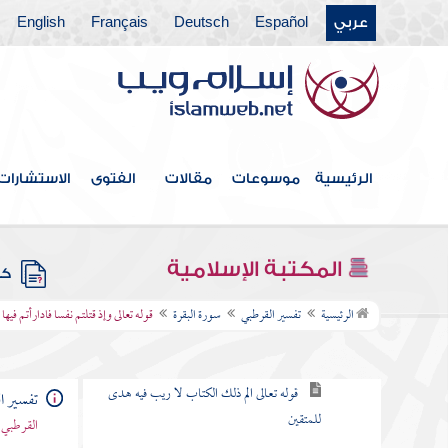
باب ما جاء من الحجة في الرد على
عربي
Español
Deutsch
Français
English
من طعن في القرآن وخالف مصحف
عثمان بالزيادة والنقصان
القول في الاستعاذة
الرئيسية
موسوعات
مقالات
الفتوى
الاستشارات
بسم الله الرحمن الرحيم
سورة الفاتحة
المكتبة الإسلامية
كتب
سورة البقرة
الرئيسية
تفسير القرطبي
سورة البقرة
قوله تعالى وإذ قتلتم نفسا فادارأتم فيها
الكلام في نزولها وفضلها وما جاء فيها
قوله تعالى الم ذلك الكتاب لا ريب فيه هدى
تفسير ا
للمتقين
القرطبي 