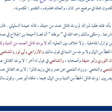
كتمون جملة في موضع خبر كان ، والعائد محذوف ، التقدير : تكتمونه .
بأنه قتله طلبا لميراثه لم يرث قاتل عمد من حينئذ ، قاله
عبيدة السلماني
. قال
 شرعنا . وحكى
مالك
رحمه الله في " موطئه " أن قصة
أحيحة بن الجلاح
في عمه
ن نوازل الجاهلية . ولا خلاف بين العلماء أنه
لا يرث قاتل العمد من الدية ولا
لخطأ من المال ولا يرث من الدية في قول
مالك
والأوزاعي
وأبي ثور
والشافعي
ن الثوري
وأبو حنيفة
وأصحابه ،
والشافعي
في قول له آخر : لا يرث القاتل عم
لشعبي
والنخعي
. ورواه
الشعبي
عن
عمر
وعلي
وزيد
قالوا : لا يرث القاتل ع
بصريين
: يرث قاتل الخطأ من الدية ومن المال جميعا ، حكاه
أبو عمر
. وقول
مال