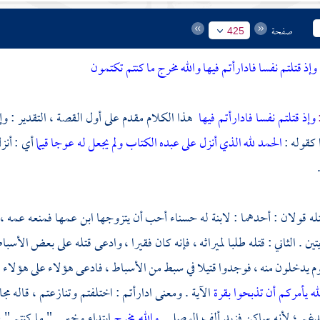
صفحة
425
وإذ قتلتم نفسا فادارأتم فيها والله مخرج ما كنتم تكتمون
:
وإذ قتلتم نفسا فادارأتم فيها
هذا الكلام مقدم على أول القصة ، التقدير : وإذ
 كقوله :
الحمد لله الذي أنزل على عبده الكتاب ولم يجعل له عوجا قيما
أي : أنزل
ه قولان : أحدهما : لابنة له حسناء أحب أن يتزوجها ابن عمها فمنعه عمه ، فق
يتين . الثاني : قتله طلبا لميراثه ، فإنه كان فقيرا ، وادعى قتله على بعض الأسب
 يدخلون منه ، فوجدوا قتيلا في سبط من الأسباط ، فادعى هؤلاء على هؤلاء ،
له يأمركم أن تذبحوا بقرة
الآية . ومعنى ادارأتم : اختلفتم وتنازعتم ، قاله
مج
لمدغم ؛ لأنه ساكن فزيد ألف الوصل .
والله مخرج
ابتداء وخبر . " ما كنتم