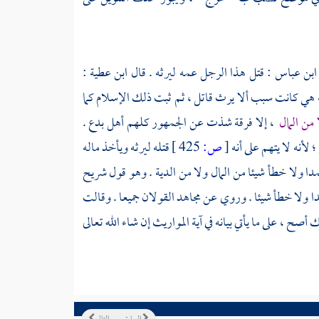
ابن عباس
: قتل هذا الرجل عمه ليرثه . قال
ابن عطية
:
 هي كانت سبب ألا يرث قاتل ، ثم ثبت ذلك الإسلام كما
 من المال
، إلا فرقة شذت عن الجمهور كلهم أهل بدع .
؛ لأنه لا يتهم على أنه
[
ص:
425 ]
قتله ليرثه ويأخذ ماله
دا ولا خطأ شيئا من المال ولا من الدية . وهو قول
شريح
مدا ولا خطأ شيئا . وروي عن
مجاهد
القولان جميعا . وقالت
ك
أصح ، على ما يأتي بيانه في آية المواريث إن شاء الله تعالى