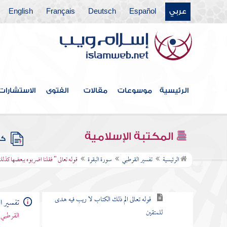
باب ما جاء من الحجة في الرد على
عربي
Español
Deutsch
Français
English
من طعن في القرآن وخالف مصحف
عثمان بالزيادة والنقصان
القول في الاستعاذة
الرئيسية
موسوعات
مقالات
الفتوى
الاستشارات
بسم الله الرحمن الرحيم
سورة الفاتحة
المكتبة الإسلامية
كتب
سورة البقرة
الرئيسية
تفسير القرطبي
سورة البقرة
قوله تعالى " فقلنا اضربوه ببعضها كذلك
الكلام في نزولها وفضلها وما جاء فيها
قوله تعالى الم ذلك الكتاب لا ريب فيه هدى
تفسير ا
للمتقين
القرطبي 