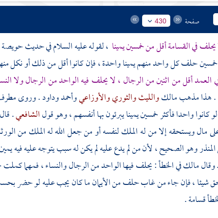
صفحة
430
 يحلف في القسامة أقل من خمسين يمينا
، لقوله عليه السلام في حديث
حويصة
و
خمسين حلف كل واحد منهم يمينا واحدة ، فإن كانوا أقل من ذلك أو نكل من
 العمد أقل من اثنين من الرجال ، لا يحلف فيه الواحد من الرجال ولا النس
ا . هذا مذهب
مالك
والليث
والثوري
والأوزاعي
وأحمد
وداود
. وروى
مطرف
لو كانوا واحدا فأكثر خمسين يمينا يبرئون بها أنفسهم ، وهو قول
الشافعي
. قال
ى مال ويستحقه إلا من له الملك لنفسه أو من جعل الله له الملك من الورثة
 المنذر
وهو الصحيح ، لأن من لم يدع عليه لم يكن له سبب يتوجه عليه فيه يمين 
 وقال
مالك
في الخطأ : يحلف فيها الواحد من الرجال والنساء ، فمهما كملت خ
حق شيئا ، فإن جاء من غاب حلف من الأيمان ما كان يجب عليه لو حضر بحسب
خطأ قسامة .