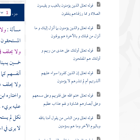
قوله تعالى الذين يؤمنون بالغيب و يقيمون
الصلاة و مما رزقناهم ينفقون
جزء
1
قوله تعالى والذين يؤمنون بما أنزل إليك و ما
مسألة :
ولا
أنزل من قبلك و بالآخرة هم يوقنون
المستحقون 
قوله تعالى أولئك على هدى من ربهم و
ولا يحلف في
أولئك هم المفلحون
خمسين يمين
أنفسهم كما 
قوله تعالى إن الذين كفروا سواء عليهم
أأنذرتهم أم لم تنذرهم لا يؤمنون
ولا يحلف عل
واختاره
ابن
قوله تعالى ختم الله على قلوبهم وعلى سمعهم
وعلى أبصارهم غشاوة و لهم عذاب عظيم
عليه بريء .
نكل لم يست
قوله تعالى ومن الناس من يقول آمنا بالله
وباليوم الآخر وما هم بمؤمنين
لا يرى في ال