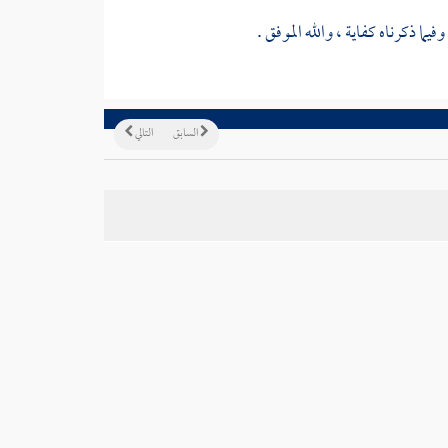
ا ذكرناه كفاية ، والله الموفق .
السابق
التالي