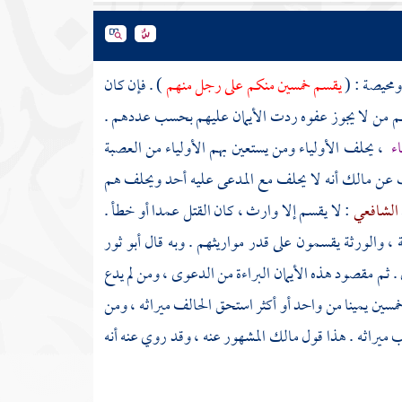
محيصة
: (
يقسم خمسين منكم على رجل منهم
) . فإن كان
هم من لا يجوز عفوه ردت الأيمان عليهم بحسب عددهم .
اء
، يحلف الأولياء ومن يستعين بهم الأولياء من العصبة
عن
مالك
أنه لا يحلف مع المدعى عليه أحد ويحلف هم
الشافعي
: لا يقسم إلا وارث ، كان القتل عمدا أو خطأ .
 ، والورثة يقسمون على قدر مواريثهم . وبه قال
أبو ثور
. ثم مقصود هذه الأيمان البراءة من الدعوى ، ومن لم يدع
مسين يمينا من واحد أو أكثر استحق الحالف ميراثه ، ومن
 ميراثه . هذا قول
مالك
المشهور عنه ، وقد روي عنه أنه