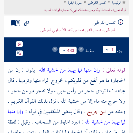
الرئيسية
تفسير القرطبي
سورة البقرة
تراجم الأعلام
قوله تعالى ثم قست قلوبكم من بعد ذلك فهي كالحجارة أو أشد قسوة
تفسير القرطبي
القرطبي - شمس الدين محمد بن أحمد الأنصاري القرطبي
جزء
صفحة
1
433
قوله تعالى :
وإن منها لما يهبط من خشية الله
يقول : إن من
الحجارة ما هو أنفع من قلوبكم ، لخروج الماء منها وترديها . قال
مجاهد
: ما تردى حجر من رأس جبل ، ولا تفجر نهر من حجر ،
ولا خرج منه ماء إلا من خشية الله ، نزل بذلك القرآن الكريم .
ومثله عن
ابن جريج
. وقال بعض المتكلمين في قوله :
وإن منها
لما يهبط من خشية الله
: البرد الهابط من السحاب . وقيل : لفظة
الهبوط مجاز ، وذلك أن الحجارة لما كانت القلوب تعتبر بخلقها ،