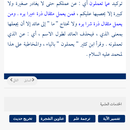
توكيد
عما تعملون
أي : عن عملكم حتى لا يغادر صغيرة ولا
كبيرة إلا يحصيها عليكم ،
فمن يعمل مثقال ذرة خيرا يره . ومن
يعمل مثقال ذرة شرا يره
ولا تحتاج " ما " إلى عائد إلا أن يجعلها
بمعنى الذي ، فيحذف العائد لطول الاسم ، أي : عن الذي
تعملونه . وقرأ
ابن كثير
" يعملون " بالياء ، والمخاطبة على هذا
لمحمد
عليه السلام .
السابق
التالي
الخدمات العلمية
تفسير الآية
ترجمة علم
عناوين الشجرة
تخريج حديث