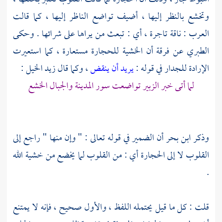
وتخشع بالنظر إليها ، أضيف تواضع الناظر إليها ، كما قالت
العرب : ناقة تاجرة ، أي : تبعث من يراها على شرائها . وحكى
الطبري
عن فرقة أن الخشية للحجارة مستعارة ، كما استعيرت
الإرادة للجدار في قوله :
يريد أن ينقض
، وكما قال
زيد الخيل
:
لما أتى خبر الزبير تواضعت سور المدينة والجبال الخشع
وذكر
ابن بحر
أن الضمير في قوله تعالى : " وإن منها " راجع إلى
القلوب لا إلى الحجارة أي : من القلوب لما يخضع من خشية الله
.
قلت : كل ما قيل يحتمله اللفظ ، والأول صحيح ، فإنه لا يمتنع