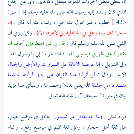
أن يعطى بعض الجمادات المعرفة فيعقل ، كالذي روي عن الجذع
الذي كان يستند إليه رسول الله صلى الله عليه وسلم إذا
[
ص:
433 ]
خطب ، فلما تحول عنه حن ، وثبت عنه أنه قال :
إن
حجرا كان يسلم علي في الجاهلية إني لأعرفه الآن
. وكما روي أن
النبي صلى الله عليه وسلم قال :
قال لي ثبير اهبط فإني أخاف أن
يقتلوك على ظهري فيعذبني الله
. فناداه حراء : إلي يا رسول الله .
وفي التنزيل :
إنا عرضنا الأمانة على السماوات والأرض والجبال
الآية . وقال :
لو أنزلنا هذا القرآن على جبل لرأيته خاشعا
متصدعا من خشية الله
يعني تذللا وخضوعا ، وسيأتي لهذا مزيد
بيان في سورة " سبحان " إن شاء الله تعالى .
قوله تعالى :
وما الله بغافل عما تعملون
بغافل في موضع نصب
على لغة
أهل الحجاز
، وعلى لغة
تميم
في موضع رفع . والباء