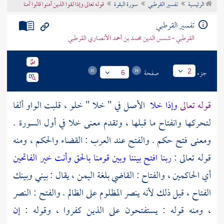
الرئيسية
تفسير القرطبي
سورة البقرة
قوله تعالى وإذا لقوا الذين آمنوا قالوا آمنا
تراجم الأعلام
تفسير القرطبي
القرطبي - شمس الدين محمد بن أحمد الأنصاري القرطبي
جزء
صفحة
2
6
قوله تعالى
وإذا خلا
الأصل في " خلا " خلو ، قلبت الواو ألفا
لتحركها وانفتاح ما قبلها ، وتقدم معنى خلا في أول السورة .
ومعنى فتح حكم . والفتح عند العرب : القضاء والحكم ، ومنه
قوله تعالى :
ربنا افتح بيننا وبين قومنا بالحق وأنت خير الفاتحين
أي الحاكمين ، والفتاح : القاضي بلغة
اليمن
، يقال : بيني وبينك
الفتاح ، قيل ذلك لأنه ينصر المظلوم على الظالم . والفتح : النصر
، ومنه قوله : يستفتحون على الذين كفروا ، وقوله :
إن