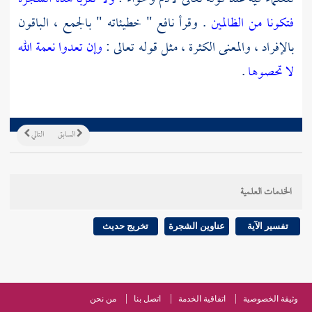
فتكونا من الظالمين
. وقرأ
نافع
" خطيئاته " بالجمع ، الباقون
بالإفراد ، والمعنى الكثرة ، مثل قوله تعالى :
وإن تعدوا نعمة الله
لا تحصوها
.
السابق
التالي
الخدمات العلمية
تفسير الآية
عناوين الشجرة
تخريج حديث
وثيقة الخصوصية
اتفاقية الخدمة
اتصل بنا
من نحن