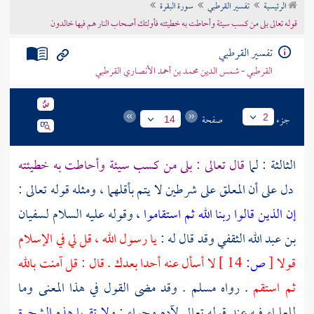
الرئيسية
تفسير القرطبي
سورة البقرة
تراجم الأعلام
قوله تعالى بلى من كسب سيئة وأحاطت به خطيئته فأولئك أصحاب النار هم فيها خالدون
تفسير القرطبي
القرطبي - شمس الدين محمد بن أحمد الأنصاري القرطبي
جزء
صفحة
2
14
الثالثة : لما
قال تعالى : بلى من كسب سيئة وأحاطت به خطيئته
دل على أن المعلق على شرطين لا يتم بأقلهما ، ومثله قوله تعالى :
إن الذين قالوا ربنا الله ثم استقاموا
، وقوله عليه السلام
لسفيان
بن عبد الله الثقفي
وقد قال له :
يا رسول الله ، قل لي في الإسلام
قولا
[
ص:
14 ]
لا أسأل عنه أحدا بعدك . قال : قل آمنت بالله
ثم استقم
. رواه
مسلم
. وقد مضى القول في هذا المعنى وما
للعلماء فيه عند قوله تعالى
لآدم
وحواء
:
ولا تقربا هذه الشجرة