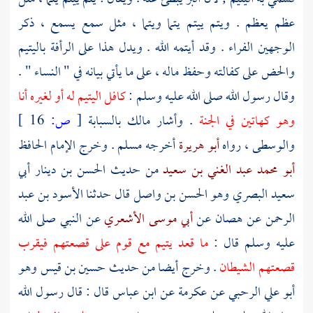
عظم يعظم . ويتم ييتم يتما ويتما ، مثل سمع يسمع ، ذكر
الوجهين الفراء . وقد أيتمه الله . ويدل هذا على الرأفة باليتيم
والحض على كفالته وحفظ ماله ، على ما يأتي بيانه في " النساء " .
وقال رسول الله صلى الله عليه وسلم :
كافل اليتيم له أو لغيره أنا
وهو كهاتين في الجنة
. وأشار
مالك
بالسبابة
[
ص:
16 ]
والوسطى ، رواه
أبو هريرة
أخرجه
مسلم
. وخرج الإمام الحافظ
أبو محمد عبد الغني بن سعيد
من حديث
الحسن بن دينار أبي
سعيد البصري وهو الحسن بن واصل
قال حدثنا
الأسود بن عبد
الرحمن
عن
هصان
عن
أبي موسى الأشعري
عن النبي صلى الله
عليه وسلم قال :
ما قعد يتيم مع قوم على قصعتهم فيقرب
قصعتهم الشيطان
. وخرج أيضا من حديث
حسين بن قيس
وهو
أبو علي الرحبي
عن
عكرمة
عن
ابن عباس
قال : قال رسول الله