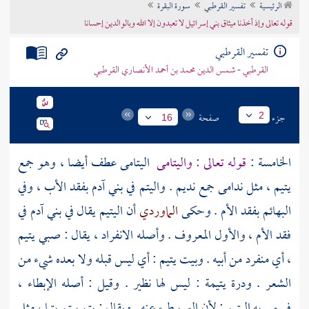
الرئيسية
تفسير القرطبي
سورة البقرة
تراجم الأعلام
قوله تعالى وإذ أخذنا ميثاق بني إسرائيل لا تعبدون إلا الله وبالوالدين إحسانا
تفسير القرطبي
القرطبي - شمس الدين محمد بن أحمد الأنصاري القرطبي
جزء
صفحة
2
16
الخامسة :
قوله تعالى : واليتامى
اليتامى عطف أيضا ، وهو جمع
يتيم ، مثل ندامى جمع نديم . واليتم في بني آدم بفقد الأب ، وفي
البهائم بفقد الأم . وحكى
الماوردي
أن اليتيم يقال في بني آدم في
فقد الأم ، والأول المعروف . وأصله الانفراد ، يقال : صبي يتيم
، أي منفرد من أبيه . وبيت يتيم : أي ليس قبله ولا بعده شيء من
الشعر . ودرة يتيمة : ليس لها نظير . وقيل : أصله الإبطاء ،
فسمي به اليتيم ; لأن البر يبطئ عنه . ويقال : يتم ييتم يتما ، مثل