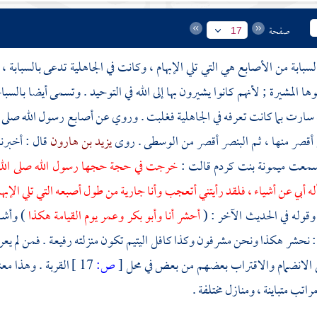
صفحة
17
سبابة من الأصابع هي التي تلي الإبهام ، وكانت في الجاهلية تدعى بالسبابة ، ل
ا المشيرة ; لأنهم كانوا يشيرون بها إلى الله في التوحيد . وتسمى أيضا بال
سارت بما كانت تعرفه في الجاهلية فغلبت . وروي عن أصابع رسول الله صلى ا
أقصر منها ، ثم البنصر أقصر من الوسطى . روى
يزيد بن هارون
قال : أخبرن
 سمعت
ميمونة بنت كردم
قالت :
خرجت في حجة حجها رسول الله صلى الله ع
ه أبي عن أشياء ، فلقد رأيتني أتعجب وأنا جارية من طول أصبعه التي تلي الإبه
وقوله في الحديث الآخر : (
أحشر أنا
وأبو بكر
وعمر
يوم القيامة هكذا
) وأشا
: نحشر هكذا ونحن مشرفون وكذا كافل اليتيم تكون منزلته رفيعة . فمن لم يع
 الانضمام والاقتراب بعضهم من بعض في محل
[
ص:
17 ]
القربة . وهذا مع
اتب متباينة ، ومنازل مختلفة .