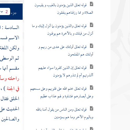
قوله تعالى الذين يؤمنون بالغيب و يقيمون
الصلاة و مما رزقناهم ينفقون
جزء
2
قوله تعالى والذين يؤمنون بما أنزل إليك و ما
السادسة : ال
أنزل من قبلك و بالآخرة هم يوقنون
الاسم فسموه
قوله تعالى أولئك على هدى من ربهم و
ولكن اللغة 
أولئك هم المفلحون
ثم الوسطى 
مقسم
أنها
قوله تعالى إن الذين كفروا سواء عليهم
أأنذرتهم أم لم تنذرهم لا يؤمنون
راحلته وسأل
في الجنة
) ، 
قوله تعالى ختم الله على قلوبهم وعلى سمعهم
وعلى أبصارهم غشاوة و لهم عذاب عظيم
الخلق فقال 
الحديث على
قوله تعالى ومن الناس من يقول آمنا بالله
وباليوم الآخر وما هم بمؤمنين
والصالحين مر