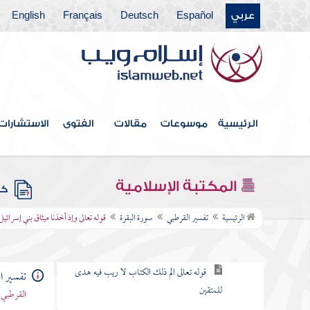
باب ما جاء من الحجة في الرد على
عربي
Español
Deutsch
Français
English
من طعن في القرآن وخالف مصحف
عثمان بالزيادة والنقصان
القول في الاستعاذة
الرئيسية
موسوعات
مقالات
الفتوى
الاستشارات
بسم الله الرحمن الرحيم
سورة الفاتحة
المكتبة الإسلامية
كتب
سورة البقرة
الرئيسية
تفسير القرطبي
سورة البقرة
قوله تعالى وإذ أخذنا ميثاق بني إسرائيل
الكلام في نزولها وفضلها وما جاء فيها
قوله تعالى الم ذلك الكتاب لا ريب فيه هدى
تفسير ا
للمتقين
القرطبي 