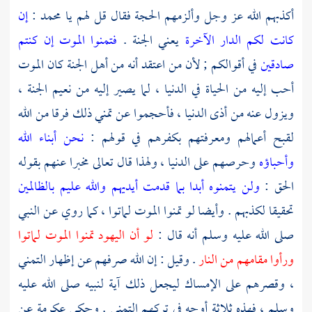
أكذبهم الله عز وجل وألزمهم الحجة فقال قل لهم يا
محمد
:
إن
كانت لكم الدار الآخرة
يعني الجنة .
فتمنوا الموت إن كنتم
صادقين
في أقوالكم ; لأن من اعتقد أنه من أهل الجنة كان الموت
أحب إليه من الحياة في الدنيا ، لما يصير إليه من نعيم الجنة ،
ويزول عنه من أذى الدنيا ، فأحجموا عن تمني ذلك فرقا من الله
لقبح أعمالهم ومعرفتهم بكفرهم في قولهم :
نحن أبناء الله
وأحباؤه
وحرصهم على الدنيا ، ولهذا قال تعالى مخبرا عنهم بقوله
الحق :
ولن يتمنوه أبدا بما قدمت أيديهم والله عليم بالظالمين
تحقيقا لكذبهم . وأيضا لو تمنوا الموت لماتوا ، كما روي عن النبي
صلى الله عليه وسلم أنه قال :
لو أن
اليهود
تمنوا الموت لماتوا
ورأوا مقامهم من النار
. وقيل : إن الله صرفهم عن إظهار التمني
، وقصرهم على الإمساك ليجعل ذلك آية لنبيه صلى الله عليه
وسلم ، فهذه ثلاثة أوجه في تركهم التمني . وحكى
عكرمة
عن