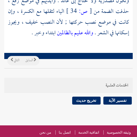
وتكون مصدرية ولا تحتاج إلى عائد . وأيديهم في موضع رفع ،
حذفت الضمة من
[
ص:
34 ]
الياء لثقلها مع الكسرة ، وإن
كانت في موضع نصب حركتها ; لأن النصب خفيف ، ويجوز
إسكانها في الشعر .
والله عليم بالظالمين
ابتداء وخبر .
السابق
التالي
الخدمات العلمية
تفسير الآية
تخريج حديث
وثيقة الخصوصية
اتفاقية الخدمة
اتصل بنا
من نحن