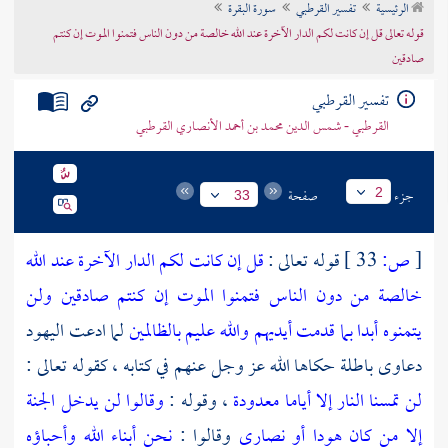
الرئيسية
تفسير القرطبي
سورة البقرة
تراجم الأعلام
قوله تعالى قل إن كانت لكم الدار الآخرة عند الله خالصة من دون الناس فتمنوا الموت إن كنتم
صادقين
تفسير القرطبي
القرطبي - شمس الدين محمد بن أحمد الأنصاري القرطبي
جزء
صفحة
2
33
[
ص:
33 ]
قوله تعالى :
قل إن كانت لكم الدار الآخرة عند الله
خالصة من دون الناس فتمنوا الموت إن كنتم صادقين ولن
يتمنوه أبدا بما قدمت أيديهم والله عليم بالظالمين
لما ادعت
اليهود
دعاوى باطلة حكاها الله عز وجل عنهم في كتابه ، كقوله تعالى :
لن تمسنا النار إلا أياما معدودة
، وقوله :
وقالوا لن يدخل الجنة
إلا من كان هودا أو نصارى
وقالوا :
نحن أبناء الله وأحباؤه