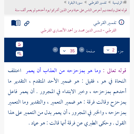
الرئيسية
تفسير القرطبي
سورة البقرة
تراجم الأعلام
قوله تعالى ولتجدنهم أحرص الناس على حياة ومن الذين أشركوا يود أحدهم لو يعمر ألف سنة
تفسير القرطبي
القرطبي - شمس الدين محمد بن أحمد الأنصاري القرطبي
جزء
صفحة
2
35
قوله تعالى :
وما هو بمزحزحه من العذاب أن يعمر
اختلف
النحاة في هو ، فقيل : هو ضمير الأحد المتقدم ، التقدير ما
أحدهم بمزحزحه ، وخبر الابتداء في المجرور . أن يعمر فاعل
بمزحزح وقالت فرقة : هو ضمير التعمير ، والتقدير وما التعمير
بمزحزحه ، والخبر في المجرور ، أن يعمر بدل من التعمير على هذا
القول . وحكى
الطبري
عن فرقة أنها قالت : هو عماد .