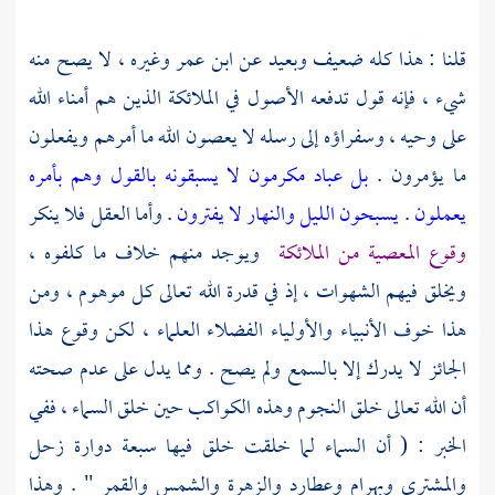
قلنا : هذا كله ضعيف وبعيد عن
ابن عمر
وغيره ، لا يصح منه
شيء ، فإنه قول تدفعه الأصول في الملائكة الذين هم أمناء الله
على وحيه ، وسفراؤه إلى رسله لا يعصون الله ما أمرهم ويفعلون
ما يؤمرون .
بل عباد مكرمون لا يسبقونه بالقول وهم بأمره
يعملون
.
يسبحون الليل والنهار لا يفترون
. وأما العقل فلا ينكر
وقوع المعصية من الملائكة
ويوجد منهم خلاف ما كلفوه ،
ويخلق فيهم الشهوات ، إذ في قدرة الله تعالى كل موهوم ، ومن
هذا خوف الأنبياء والأولياء الفضلاء العلماء ، لكن وقوع هذا
الجائز لا يدرك إلا بالسمع ولم يصح . ومما يدل على عدم صحته
أن الله تعالى خلق النجوم وهذه الكواكب حين خلق السماء ، ففي
الخبر : ( أن السماء لما خلقت خلق فيها سبعة دوارة زحل
والمشتري وبهرام وعطارد والزهرة والشمس والقمر " . وهذا