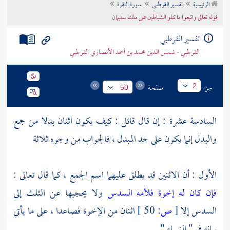
الرئيسية
تفسير القرطبي
سورة البقرة
تراجم الأعلام
قوله تعالى واتبعوا ما تتلو الشياطين على ملك سليمان
تفسير القرطبي
القرطبي - شمس الدين محمد بن أحمد الأنصاري القرطبي
جزء
صفحة
2
50
السادسة عشرة : إن قال قائل : كيف يكون اثنان بدلا من جمع
والبدل إنما يكون على حد المبدل ، فالجواب من وجوه ثلاثة
الأول : أن الاثنين قد يطلق عليهما اسم الجمع ، كما قال تعالى :
فإن كان له إخوة فلأمه السدس
ولا يحجبها عن الثلث إلى
السدس إلا
[
ص:
50 ]
اثنان من الإخوة فصاعدا ، على ما يأتي
بيانه في " النساء " .