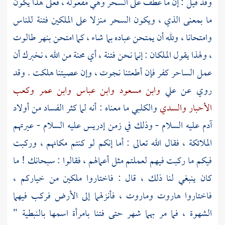
وقد قيل : إن ما عطف على السحر وهي مفعولة ، فعلى هذا يكون
ما بمعنى الذي ، ويكون السحر منزلا على الملكين فتنة للناس
وامتحانا ، ولله أن يمتحن عباده بما شاء ، كما امتحن بنهر طالوت
، ولهذا يقول الملكان : إنما نحن فتنة ، أي محنة من الله ، نخبرك أن
عمل الساحر كفر فإن أطعتنا نجوت ، وإن عصيتنا هلكت . وقد
روي عن
علي
وابن مسعود
وابن عباس
وابن عمر
وكعب
الأحبار
والسدي
والكلبي
ما معناه : أنه لما كثر الفساد من أولاد
آدم
عليه السلام - وذلك في زمن
إدريس
عليه السلام - عيرتهم
الملائكة ، فقال الله تعالى : أما إنكم لو كنتم مكانهم ، وركبت
فيكم ما ركبت فيهم لعملتم مثل أعمالهم ، فقالوا : سبحانك ! ما
كان ينبغي لنا ذلك ، قال : فاختاروا ملكين من خياركم ،
فاختاروا
هاروت
وماروت
، فأنزلهما إلى الأرض فركب فيهما
الشهوة ، فما مر بهما شهر حتى فتنا بامرأة اسمها بالنبطية "