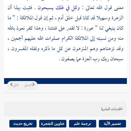
معنى قول الله تعالى :
وكل في فلك يسبحون
. فثبت بهذا أن
الزهرة وسهيلا قد كانا قبل خلق
آدم
، ثم إن قول الملائكة : " ما
كان ينبغي لنا " عورة : لا تقدر على فتنتنا ، وهذا كفر نعوذ بالله
منه ومن نسبته إلى الملائكة الكرام صلوات الله عليهم أجمعين ،
وقد نزهناهم وهم المنزهون عن كل ما ذكره ونقله المفسرون ،
سبحان ربك رب العزة عما يصفون .
السابق
التالي
الخدمات العلمية
تفسير الآية
ترجمة علم
عناوين الشجرة
تخريج حديث