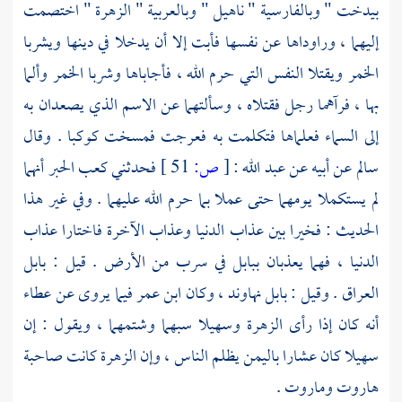
بيدخت
" وبالفارسية "
ناهيل
" وبالعربية "
الزهرة
" اختصمت
إليهما ، وراوداها عن نفسها فأبت إلا أن يدخلا في دينها ويشربا
الخمر ويقتلا النفس التي حرم الله ، فأجاباها وشربا الخمر وألما
بها ، فرآهما رجل فقتلاه ، وسألتهما عن الاسم الذي يصعدان به
إلى السماء فعلماها فتكلمت به فعرجت فمسخت كوكبا . وقال
سالم
عن أبيه عن
عبد الله
:
[
ص:
51 ]
فحدثني
كعب
الحبر أنهما
لم يستكملا يومهما حتى عملا بما حرم الله عليهما . وفي غير هذا
الحديث : فخيرا بين عذاب الدنيا وعذاب الآخرة فاختارا عذاب
الدنيا ، فهما يعذبان
ببابل
في سرب من الأرض . قيل :
بابل
العراق
. وقيل :
بابل نهاوند
، وكان
ابن عمر
فيما يروى عن
عطاء
أنه كان إذا رأى الزهرة وسهيلا سبهما وشتمهما ، ويقول : إن
سهيلا كان عشارا
باليمن
يظلم الناس ، وإن
الزهرة
كانت صاحبة
هاروت
وماروت
.