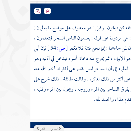
مثله كن فيكون . وقيل : هو معطوف على موضع ما يعلمان ;
: هي مردودة على قوله : يعلمون الناس السحر فيتعلمون ،
ن لمن جاءهما : إنما نحن فتنة فلا تكفر
[
ص:
54 ]
فإن أبى
وهو الإيمان ، ثم يخرج منه دخان أسود فيدخل في أذنيه وهو
لعلماء إلى أن الساحر ليس يقدر على أكثر مما أخبر الله عنه
ر على أكثر من ذلك لذكره . وقالت طائفة : ذلك خرج على
فرق الساحر بين المرء وزوجه ، ويحول بين المرء وقلبه ،
م هذا ، والحمد لله .
السابق
التالي