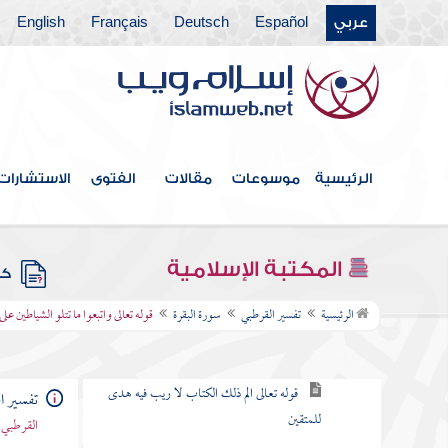
باب ما جاء من الحجة في الرد على
عربي
Español
Deutsch
Français
English
من طعن في القرآن وخالف مصحف
عثمان بالزيادة والنقصان
القول في الاستعاذة
الرئيسية
موسوعات
مقالات
الفتوى
الاستشارات
بسم الله الرحمن الرحيم
سورة الفاتحة
المكتبة الإسلامية
كتب
سورة البقرة
الرئيسية
تفسير القرطبي
سورة البقرة
قوله تعالى واتبعوا ما تتلو الشياطين عل
الكلام في نزولها وفضلها وما جاء فيها
قوله تعالى الم ذلك الكتاب لا ريب فيه هدى
تفسير ا
للمتقين
القرطبي 