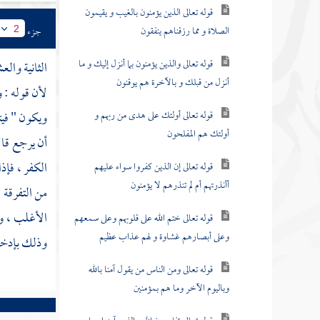
قوله تعالى الذين يؤمنون بالغيب و يقيمون
الصلاة و مما رزقناهم ينفقون
جزء
2
قوله تعالى والذين يؤمنون بما أنزل إليك و ما
الثانية وال
أنزل من قبلك و بالآخرة هم يوقنون
لأن قوله : 
قوله تعالى أولئك على هدى من ربهم و
ويكون " فيت
أولئك هم المفلحون
أن يرجع قال
الكفر ، فإذا
قوله تعالى إن الذين كفروا سواء عليهم
أأنذرتهم أم لم تنذرهم لا يؤمنون
من التفرقة 
الأغلب ، ول
قوله تعالى ختم الله على قلوبهم وعلى سمعهم
وعلى أبصارهم غشاوة و لهم عذاب عظيم
وذلك بإدخال
قوله تعالى ومن الناس من يقول آمنا بالله
وباليوم الآخر وما هم بمؤمنين