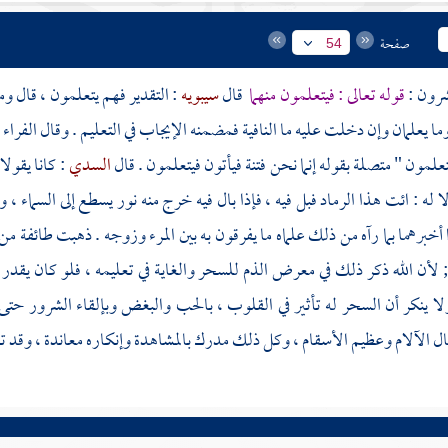
صفحة
54
عشرون :
قوله تعالى : فيتعلمون منهما
قال
سيبويه
: التقدير فهم يتعلمون ، قال و
وما يعلمان وإن دخلت عليه ما النافية فمضمنه الإيجاب في التعليم . وقال
الفراء
علمون " متصلة بقوله إنما نحن فتنة فيأتون فيتعلمون . قال
السدي
: كانا يقولا
ا له : ائت هذا الرماد فبل فيه ، فإذا بال فيه خرج منه نور يسطع إلى السماء ، 
 أخبرهما بما رآه من ذلك علماه ما يفرقون به بين المرء وزوجه . ذهبت طائفة من ا
; لأن الله ذكر ذلك في معرض الذم للسحر والغاية في تعليمه ، فلو كان يقد
ا ينكر أن السحر له تأثير في القلوب ، بالحب والبغض وبإلقاء الشرور حتى ي
 الآلام وعظيم الأسقام ، وكل ذلك مدرك بالمشاهدة وإنكاره معاندة ، وقد تقد