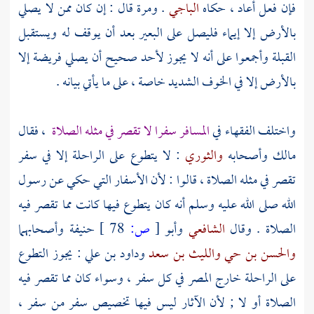
فإن فعل أعاد ، حكاه
الباجي
. ومرة قال : إن كان ممن لا يصلي
بالأرض إلا إيماء فليصل على البعير بعد أن يوقف له ويستقبل
القبلة وأجمعوا على أنه لا يجوز لأحد صحيح أن يصلي فريضة إلا
بالأرض إلا في الخوف الشديد خاصة ، على ما يأتي بيانه .
واختلف الفقهاء في
المسافر سفرا لا تقصر في مثله الصلاة
، فقال
مالك
وأصحابه
والثوري
: لا يتطوع على الراحلة إلا في سفر
تقصر في مثله الصلاة ، قالوا : لأن الأسفار التي حكي عن رسول
الله صلى الله عليه وسلم أنه كان يتطوع فيها كانت مما تقصر فيه
الصلاة . وقال
الشافعي
وأبو
[
ص:
78 ]
حنيفة
وأصحابهما
والحسن بن حي
والليث بن سعد
وداود بن علي
: يجوز التطوع
على الراحلة خارج المصر في كل سفر ، وسواء كان مما تقصر فيه
الصلاة أو لا ; لأن الآثار ليس فيها تخصيص سفر من سفر ،