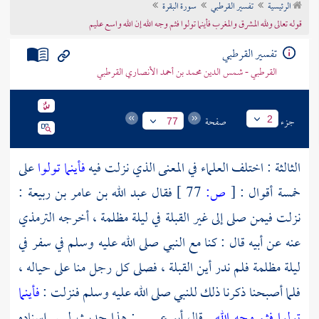
الرئيسية
تفسير القرطبي
سورة البقرة
تراجم الأعلام
قوله تعالى ولله المشرق والمغرب فأينما تولوا فثم وجه الله إن الله واسع عليم
تفسير القرطبي
القرطبي - شمس الدين محمد بن أحمد الأنصاري القرطبي
جزء
صفحة
2
77
الثالثة : اختلف العلماء في المعنى الذي نزلت فيه
فأينما تولوا
على
خمسة أقوال :
[
ص:
77 ]
فقال
عبد الله بن عامر بن ربيعة
:
نزلت فيمن صلى إلى غير القبلة في ليلة مظلمة ، أخرجه
الترمذي
عنه عن أبيه قال : كنا مع النبي صلى الله عليه وسلم في سفر في
ليلة مظلمة فلم ندر أين القبلة ، فصلى كل رجل منا على حياله ،
فلما أصبحنا ذكرنا ذلك للنبي صلى الله عليه وسلم فنزلت :
فأينما
تولوا فثم وجه الله
. قال
أبو عيسى
: هذا حديث ليس إسناده