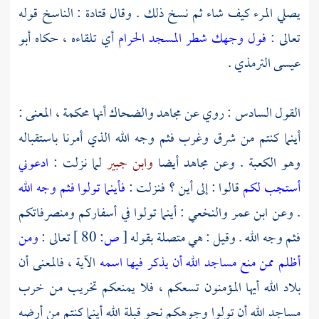
يصلي المرء كيف شاء ثم نسخ ذلك . وقال
قتادة
: الناسخ قوله
تعالى :
فول وجهك شطر المسجد الحرام
أي تلقاءه ، حكاه
أبو
عيسى الترمذي
.
القول السادس : روي عن
مجاهد
والضحاك
أنها محكمة ، المعنى :
أينما كنتم من شرق وغرب فثم وجه الله الذي أمرنا باستقباله
وهو
الكعبة
. وعن
مجاهد
أيضا
وابن جبير
لما نزلت :
ادعوني
أستجب لكم
قالوا : إلى أين ؟ فنزلت :
فأينما تولوا فثم وجه الله
. وعن
ابن عمر
والنخعي
: أينما تولوا في أسفاركم ومنصرفاتكم
فثم وجه الله . وقيل : هي متصلة بقوله
[
ص:
80 ]
تعالى :
ومن
أظلم ممن منع مساجد الله أن يذكر فيها اسمه
الآية ، فالمعنى أن
بلاد الله أيها المؤمنون تسعكم ، فلا يمنعكم تخريب من خرب
مساجد الله أن تولوا وجوهكم نحو قبلة الله أينما كنتم من أرضه