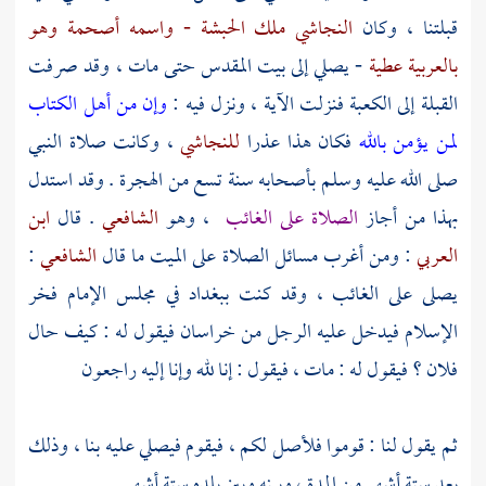
قبلتنا ، وكان
النجاشي ملك
الحبشة
- واسمه أصحمة وهو
بالعربية عطية
- يصلي إلى
بيت المقدس
حتى مات ، وقد صرفت
القبلة إلى
الكعبة
فنزلت الآية ، ونزل فيه :
وإن من أهل الكتاب
لمن يؤمن بالله
فكان هذا عذرا
للنجاشي
، وكانت صلاة النبي
صلى الله عليه وسلم بأصحابه سنة تسع من الهجرة . وقد استدل
بهذا من أجاز
الصلاة على الغائب
، وهو
الشافعي
. قال
ابن
العربي
: ومن أغرب مسائل الصلاة على الميت ما قال
الشافعي
:
يصلى على الغائب ، وقد كنت
ببغداد
في مجلس
الإمام فخر
الإسلام
فيدخل عليه الرجل من
خراسان
فيقول له : كيف حال
فلان ؟ فيقول له : مات ، فيقول : إنا لله وإنا إليه راجعون
ثم يقول لنا : قوموا فلأصل لكم ، فيقوم فيصلي عليه بنا ، وذلك
بعد ستة أشهر من المدة ، وبينه وبين بلده ستة أشهر .