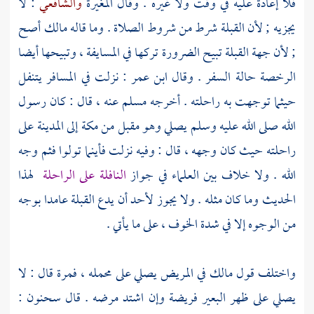
فلا إعادة عليه في وقت ولا غيره . وقال
المغيرة
والشافعي
: لا
يجزيه ; لأن القبلة شرط من شروط الصلاة . وما قاله مالك أصح
; لأن جهة القبلة تبيح الضرورة تركها في المسايفة ، وتبيحها أيضا
الرخصة حالة السفر . وقال
ابن عمر
: نزلت في المسافر يتنفل
حيثما توجهت به راحلته . أخرجه
مسلم
عنه ، قال : كان رسول
الله صلى الله عليه وسلم يصلي وهو مقبل من
مكة
إلى
المدينة
على
راحلته حيث كان وجهه ، قال : وفيه نزلت فأينما تولوا فثم وجه
الله . ولا خلاف بين العلماء في جواز
النافلة على الراحلة
لهذا
الحديث وما كان مثله . ولا يجوز لأحد أن يدع القبلة عامدا بوجه
من الوجوه إلا في شدة الخوف ، على ما يأتي .
واختلف قول
مالك
في المريض يصلي على محمله ، فمرة قال : لا
يصلي على ظهر البعير فريضة وإن اشتد مرضه . قال
سحنون
: