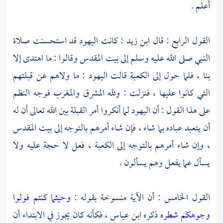
أعلم .
القول الرابع : قال
ابن زيد
: كانت
اليهود
قد استحسنت صلاة
النبي صلى الله عليه وسلم إلى
بيت المقدس
وقالوا : ما اهتدى إلا
بنا ، فلما حول إلى
الكعبة
قالت
اليهود
: ما ولاهم عن قبلتهم
التي كانوا عليها ، فنزلت : ولله المشرق والمغرب فوجه النظم
على هذا القول : أن
اليهود
لما أنكروا أمر القبلة بين الله تعالى أن له
أن يتعبد عباده بما شاء ، فإن شاء أمرهم بالتوجه إلى بيت المقدس
، وإن شاء أمرهم بالتوجه إلى
الكعبة
، فعل لا حجة عليه ولا
يسأل عما يفعل وهم يسألون .
القول الخامس : أن الآية منسوخة بقوله :
وحيثما كنتم فولوا
وجوهكم شطره
ذكره
ابن عباس
، فكأنه كان يجوز في الابتداء أن