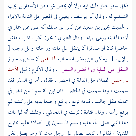
فكل سفر جائز ذلك فيه ، إلا أن يخص شيء من الأسفار بما يجب
التسليم له . وقال
أبو يوسف
: يصلي في المصر على الدابة بالإيماء
، لحديث
يحيى بن سعيد
عن
أنس بن مالك
أنه صلى على حمار في
أزقة
المدينة
يومئ إيماء . وقال
الطبري
: يجوز لكل راكب وماش
حاضرا كان أو مسافرا أن يتنفل على دابته وراحلته وعلى رجليه [
بالإيماء ] . وحكي عن بعض أصحاب
الشافعي
أن مذهبهم جواز
التنفل على الدابة في الحضر والسفر
. وقال
الأثرم
: قيل
لأحمد
بن حنبل
الصلاة على الدابة في الحضر ، فقال : أما في السفر فقد
سمعت ، وما سمعت في الحضر . قال
ابن القاسم
: من تنفل في
محمله تنفل جالسا ، قيامه تربع ، يركع واضعا يديه على ركبتيه ثم
يرفع رأسه . وقال
قتادة
: نزلت في
النجاشي
، وذلك أنه لما مات
دعا النبي صلى الله عليه وسلم المسلمين إلى الصلاة عليه خارج
المدينة
، فقالوا : كيف نصلي على رجل مات ؟ وهو يصلي لغير