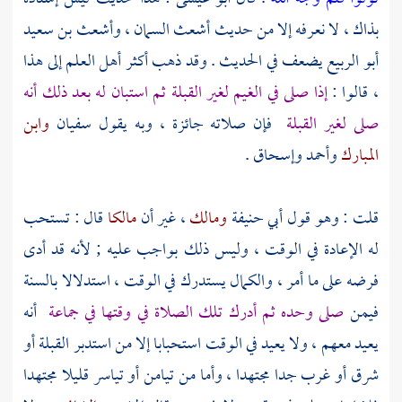
بذاك ، لا نعرفه إلا من حديث
أشعث السمان
،
وأشعث بن سعيد
أبو الربيع
يضعف في الحديث . وقد ذهب أكثر أهل العلم إلى هذا
، قالوا :
إذا صلى في الغيم لغير القبلة ثم استبان له بعد ذلك أنه
صلى لغير القبلة
فإن صلاته جائزة ، وبه يقول
سفيان
وابن
المبارك
وأحمد
وإسحاق
.
قلت : وهو قول
أبي حنيفة
ومالك
، غير أن
مالكا
قال : تستحب
له الإعادة في الوقت ، وليس ذلك بواجب عليه ; لأنه قد أدى
فرضه على ما أمر ، والكمال يستدرك في الوقت ، استدلالا بالسنة
فيمن
صلى وحده ثم أدرك تلك الصلاة في وقتها في جماعة
أنه
يعيد معهم ، ولا يعيد في الوقت استحبابا إلا من استدبر القبلة أو
شرق أو غرب جدا مجتهدا ، وأما من تيامن أو تياسر قليلا مجتهدا