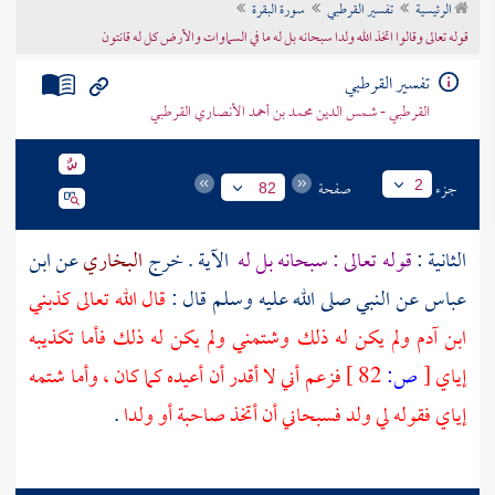
الرئيسية
تفسير القرطبي
سورة البقرة
تراجم الأعلام
قوله تعالى وقالوا اتخذ الله ولدا سبحانه بل له ما في السماوات والأرض كل له قانتون
تفسير القرطبي
القرطبي - شمس الدين محمد بن أحمد الأنصاري القرطبي
جزء
صفحة
2
82
الثانية :
قوله تعالى : سبحانه بل له
الآية . خرج
البخاري
عن
ابن
عباس
عن النبي صلى الله عليه وسلم قال :
قال الله تعالى كذبني
ابن آدم ولم يكن له ذلك وشتمني ولم يكن له ذلك فأما تكذيبه
إياي
[
ص:
82 ]
فزعم أني لا أقدر أن أعيده كما كان ، وأما شتمه
إياي فقوله لي ولد فسبحاني أن أتخذ صاحبة أو ولدا
.