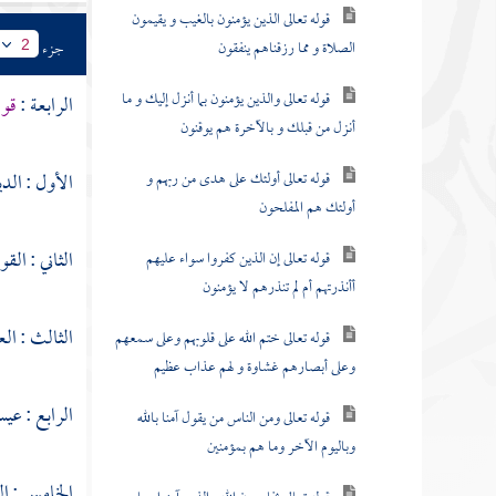
قوله تعالى الذين يؤمنون بالغيب و يقيمون
الصلاة و مما رزقناهم ينفقون
جزء
2
قوله تعالى والذين يؤمنون بما أنزل إليك و ما
الرابعة :
قول
أنزل من قبلك و بالآخرة هم يوقنون
قوله تعالى أولئك على هدى من ربهم و
الأول : الدي
أولئك هم المفلحون
الثاني : القو
قوله تعالى إن الذين كفروا سواء عليهم
أأنذرتهم أم لم تنذرهم لا يؤمنون
الثالث : الع
قوله تعالى ختم الله على قلوبهم وعلى سمعهم
وعلى أبصارهم غشاوة و لهم عذاب عظيم
الرابع :
عيس
قوله تعالى ومن الناس من يقول آمنا بالله
وباليوم الآخر وما هم بمؤمنين
الخامس : ال