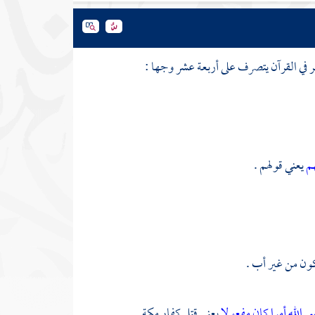
مر في القرآن يتصرف على أربعة عشر وجها :
هم
يعني قولهم .
كون من غير أب .
ي الله أمرا كان مفعولا
يعني قتل كفار
مكة
.