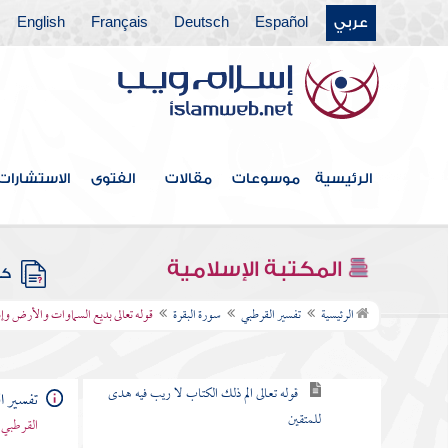
باب ما جاء من الحجة في الرد على
عربي
Español
Deutsch
Français
English
من طعن في القرآن وخالف مصحف
عثمان بالزيادة والنقصان
القول في الاستعاذة
الرئيسية
موسوعات
مقالات
الفتوى
الاستشارات
بسم الله الرحمن الرحيم
سورة الفاتحة
المكتبة الإسلامية
كتب
سورة البقرة
الرئيسية
تفسير القرطبي
سورة البقرة
قوله تعالى بديع السماوات والأرض وإذا
الكلام في نزولها وفضلها وما جاء فيها
قوله تعالى الم ذلك الكتاب لا ريب فيه هدى
تفسير ا
للمتقين
القرطبي 