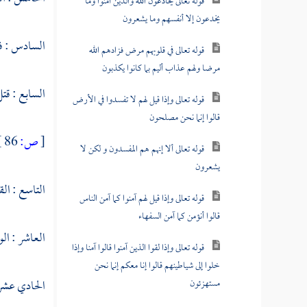
قوله تعالى يخادعون الله والذين آمنوا وما
يخدعون إلا أنفسهم وما يشعرون
السادس : ف
قوله تعالى في قلوبهم مرض فزادهم الله
مرضا ولهم عذاب أليم بما كانوا يكذبون
السابع : قت
قوله تعالى وإذا قيل لهم لا تفسدوا في الأرض
قالوا إنما نحن مصلحون
[
ص:
86 ]
قوله تعالى ألا إنهم هم المفسدون و لكن لا
يشعرون
التاسع : الق
قوله تعالى وإذا قيل لهم آمنوا كما آمن الناس
قالوا أنؤمن كما آمن السفهاء
العاشر : الو
قوله تعالى وإذا لقوا الذين آمنوا قالوا آمنا وإذا
خلوا إلى شياطينهم قالوا إنا معكم إنما نحن
مستهزئون
الحادي عشر :