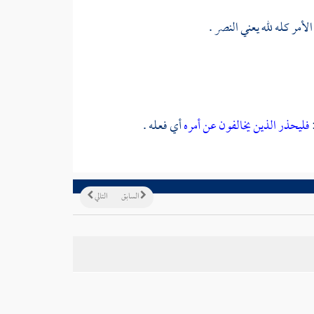
لأمر كله لله يعني النصر .
فليحذر الذين يخالفون عن أمره
أي فعله .
السابق
التالي