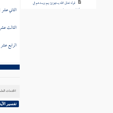
قوله تعالى الله يستهزئ بهم ويمدهم في
الثاني عشر :
طغيانهم يعمهون
قوله تعالى أولئك الذين اشتروا الضلالة
الثالث عشر :
بالهدى فما ربحت تجارتهم وما كانوا مهتدين
قوله تعالى مثلهم كمثل الذي استوقد نارا فلما
الرابع عشر :
أضاءت ما حوله ذهب الله بنورهم وتركهم في
ظلمات لا يبصرون
قوله تعالى صم بكم عمي فهم لا يرجعون
قوله تعالى أو كصيب من السماء فيه ظلمات
ورعد وبرق يجعلون أصابعهم في آذانهم من
الصواعق حذر الموت
الخدمات العلم
قوله تعالى يكاد البرق يخطف أبصارهم كلما
تفسير الآية
أضاء لهم مشوا فيه وإذا أظلم عليهم قاموا