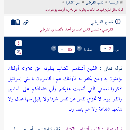
الرئيسية
تفسير القرطبي
سورة البقرة
تراجم الأعلام
قوله تعالى الذين آتيناهم الكتاب يتلونه حق تلاوته أولئك يؤمنون به
تفسير القرطبي
القرطبي - شمس الدين محمد بن أحمد الأنصاري القرطبي
جزء
صفحة
2
92
قوله تعالى :
الذين آتيناهم الكتاب يتلونه حق تلاوته أولئك
يؤمنون به ومن يكفر به فأولئك هم الخاسرون يا بني إسرائيل
اذكروا نعمتي التي أنعمت عليكم وأني فضلتكم على العالمين
واتقوا يوما لا تجزي نفس عن نفس شيئا ولا يقبل منها عدل ولا
تنفعها شفاعة ولا هم ينصرون
قوله تعالى : الذين آتيناهم الكتاب
قال
قتادة
: هم أصحاب النبي