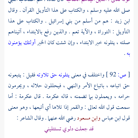
صلى الله عليه وسلم ، والكتاب على هذا التأويل القرآن . وقال
ابن زيد
: هم من أسلم من
بني إسرائيل
. والكتاب على هذا
التأويل : التوراة ، والآية تعم . والذين رفع بالابتداء ، آتيناهم
صلته ، يتلونه خبر الابتداء ، وإن شئت كان الخبر
أولئك يؤمنون
به
.
[
ص:
92 ]
واختلف في معنى
يتلونه حق تلاوته
فقيل : يتبعونه
حق اتباعه ، باتباع الأمر والنهي ، فيحللون حلاله ، ويحرمون
حرامه ، ويعملون بما تضمنه ، قاله
عكرمة
. قال
عكرمة
: أما
سمعت قول الله تعالى : والقمر إذا تلاها أي أتبعها ، وهو معنى
قول
ابن عباس
وابن مسعود
رضي الله عنهما . وقال الشاعر :
قد جعلت دلوي تستتليني