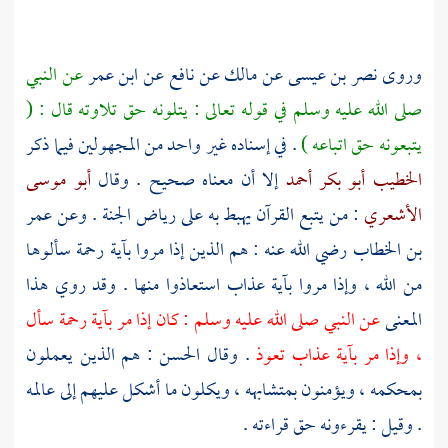
وروى
نصر بن عيسى
عن
مالك
عن
نافع
عن
ابن عمر
عن النبي
صلى الله عليه وسلم في قوله تعالى : يتلونه حق تلاوته قال : (
يتبعونه حق اتباعه )
. في إسناده غير واحد من المجهولين فيما ذكر
الخطيب أبو بكر أحمد
إلا أن معناه صحيح . وقال
أبو موسى
الأشعري
: من يتبع القرآن يهبط به على رياض الجنة . وعن
عمر
بن الخطاب
رضي الله عنه : هم الذين إذا مروا بآية رحمة سألوها
من الله ، وإذا مروا بآية عذاب استعاذوا منها . وقد روي هذا
المعنى
عن النبي صلى الله عليه وسلم : كان إذا مر بآية رحمة سأل
، وإذا مر بآية عذاب تعوذ
. وقال
الحسن
: هم الذين يعملون
بمحكمه ، ويؤمنون بمتشابهه ، ويكلون ما أشكل عليهم إلى عالمه
. وقيل : يقرءونه حق قراءته .