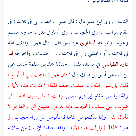
مثابة لأن معناه ثوبوا .
الثانية : روى
ابن عمر
قال : قال
عمر
: وافقت ربي في ثلاث : في
مقام
إبراهيم
، وفي الحجاب ، وفي أسارى
بدر
. خرجه
مسلم
وغيره . وخرجه
البخاري
عن
أنس
قال : قال
عمر
: وافقت الله
في ثلاث ، أو وافقني ربي في ثلاث . . . الحديث ، وأخرجه
أبو
داود الطيالسي
في مسنده فقال : حدثنا
حماد بن سلمة
حدثنا
علي
بن زيد
عن
أنس بن مالك
قال :
قال
عمر
: وافقت ربي في أربع ،
قلت يا رسول الله : لو صليت خلف المقام ؟ فنزلت هذه الآية :
واتخذوا من مقام إبراهيم مصلى
وقلت : يا رسول الله ، لو
ضربت على نسائك الحجاب فإنه يدخل عليهن البر والفاجر ؟
فأنزل الله :
وإذا سألتموهن متاعا فاسألوهن من وراء حجاب
،
[
ص:
108 ]
ونزلت هذه الآية :
ولقد خلقنا الإنسان من سلالة