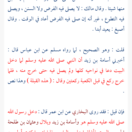
منها شيئا . وقال
مالك
: لا يصلى فيه الفرض ولا السنن ، ويصلى
فيه التطوع ، غير أنه إن صلى فيه الفرض أعاد في الوقت . وقال
أصبغ
: يعيد أبدا .
قلت : وهو الصحيح ، لما رواه
مسلم
عن
ابن عباس
قال :
أخبرني
أسامة بن زيد
أن النبي صلى الله عليه وسلم لما دخل
البيت دعا في نواحيه كلها ولم يصل فيه حتى خرج منه ، فلما
خرج ركع في قبل
الكعبة
ركعتين وقال : ( هذه القبلة )
وهذا نص
.
فإن قيل : فقد روى
البخاري
عن
ابن عمر
قال :
دخل رسول الله
صلى الله عليه وسلم هو
وأسامة بن زيد
وبلال
وعثمان بن طلحة