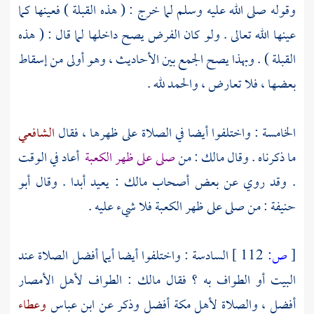
وقوله صلى الله عليه وسلم لما خرج : ( هذه القبلة ) فعينها كما
عينها الله تعالى . ولو كان الفرض يصح داخلها لما قال : ( هذه
القبلة ) . وبهذا يصح الجمع بين الأحاديث ، وهو أولى من إسقاط
بعضها ، فلا تعارض ، والحمد لله .
الخامسة : واختلفوا أيضا في الصلاة على ظهرها ، فقال
الشافعي
ما ذكرناه . وقال
مالك
: من
صلى على ظهر
الكعبة
أعاد في الوقت
. وقد روي عن بعض أصحاب
مالك
: يعيد أبدا . وقال
أبو
حنيفة
: من صلى على ظهر
الكعبة
فلا شيء عليه .
[
ص:
112 ]
السادسة : واختلفوا أيضا أيما أفضل الصلاة عند
البيت أو الطواف به ؟ فقال
مالك
: الطواف لأهل الأمصار
أفضل ، والصلاة
لأهل
مكة
أفضل وذكر عن
ابن عباس
وعطاء