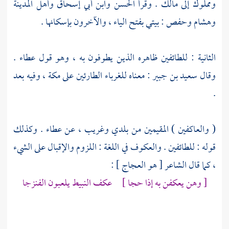
ومملوك إلى
مالك
. وقرأ
الحسن
وابن أبي إسحاق
وأهل
المدينة
وهشام
وحفص
: بيتي بفتح الياء ، والآخرون بإسكانها .
الثانية : للطائفين ظاهره الذين يطوفون به ، وهو قول
عطاء
.
وقال
سعيد بن جبير
: معناه للغرباء الطارئين على
مكة
، وفيه بعد
.
( والعاكفين ) المقيمين من بلدي وغريب ، عن
عطاء
. وكذلك
قوله : للطائفين . والعكوف في اللغة : اللزوم والإقبال على الشيء
، كما قال الشاعر [ هو
العجاج
] :
[ وهن يعكفن به إذا حجا ] عكف النبيط يلعبون الفنزجا