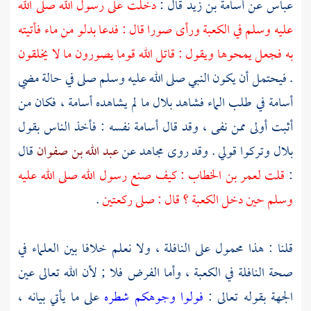
عباس
عن
أسامة بن زيد
قال :
دخلت على رسول الله صلى الله
عليه وسلم في
الكعبة
ورأى صورا قال : فدعا بدلو من ماء فأتيته
به فجعل يمحوها ويقول : قاتل الله قوما يصورون ما لا يخلقون
. فيحتمل أن يكون النبي صلى الله عليه وسلم صلى في حالة مضي
أسامة
في طلب الماء فشاهد
بلال
ما لم يشاهده
أسامة
، فكان من
أثبت أولى ممن نفى ، وقد قال
أسامة
نفسه : فأخذ الناس بقول
بلال
وتركوا قولي . وقد روى
مجاهد
عن
عبد الله بن صفوان
قال
:
قلت
لعمر بن الخطاب
: كيف صنع رسول الله صلى الله عليه
وسلم حين دخل
الكعبة
؟ قال : صلى ركعتين
.
قلنا : هذا محمول على النافلة ، ولا نعلم خلافا بين العلماء في
صحة النافلة في
الكعبة
، وأما الفرض فلا ; لأن الله تعالى عين
الجهة بقوله تعالى :
فولوا وجوهكم شطره
على ما يأتي بيانه ،