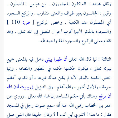
وقال
مجاهد
: العاكفون المجاورون .
ابن عباس
: المصلون .
وقيل : الجالسون بغير طواف والمعنى متقارب . والركع السجود
أي المصلون عند
الكعبة
. وخص الركوع
[
ص:
110 ]
والسجود بالذكر لأنهما أقرب أحوال المصلي إلى الله تعالى . وقد
تقدم معنى الركوع والسجود لغة والحمد لله .
الثالثة : لما قال الله تعالى
أن طهرا بيتي
دخل فيه بالمعنى جميع
بيوته تعالى ، فيكون حكمها حكمه في التطهير والنظافة . وإنما
خص
الكعبة
بالذكر لأنه لم يكن هناك غيرها ، أو لكونها أعظم
حرمة ، والأول أظهر ، والله أعلم . وفي التنزيل
في بيوت أذن الله
أن ترفع
وهناك يأتي حكم المساجد إن شاء الله تعالى . وروي عن
عمر بن الخطاب
رضي الله عنه أنه سمع صوت رجل في المسجد
فقال : ما هذا ! أتدري أين أنت ! ؟ وقال
حذيفة
قال النبي صلى