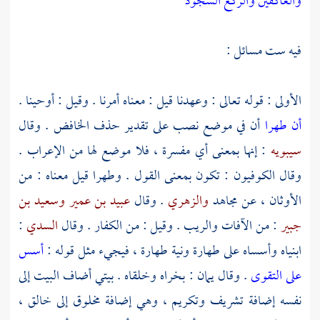
والعاكفين والركع السجود
فيه ست مسائل :
الأولى : قوله تعالى : وعهدنا قيل : معناه أمرنا . وقيل : أوحينا .
أن طهرا
أن في موضع نصب على تقدير حذف الخافض . وقال
سيبويه
: إنها بمعنى أي مفسرة ، فلا موضع لها من الإعراب .
وقال
الكوفيون
: تكون بمعنى القول . وطهرا قيل معناه : من
الأوثان ، عن
مجاهد
والزهري
. وقال
عبيد بن عمير
وسعيد بن
جبير
: من الآفات والريب . وقيل : من الكفار . وقال
السدي
:
ابنياه وأسساه على طهارة ونية طهارة ، فيجيء مثل قوله :
أسس
على التقوى
. وقال يمان : بخراه وخلقاه . بيتي أضاف البيت إلى
نفسه إضافة تشريف وتكريم ، وهي إضافة مخلوق إلى خالق ،