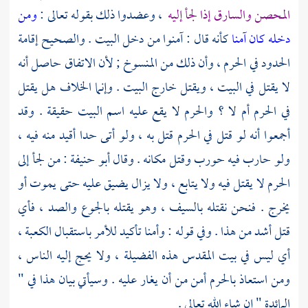
المحصن والسارق إذا لجأ إليه
، وعضدوا ذلك بقوله تعالى :
ومن
دخله كان آمنا
كأنه قال : آمنوا من دخل البيت . والصحيح إقامة
الحدود في الحرم ، وأن ذلك من المنسوخ ; لأن الاتفاق حاصل أنه
لا يقتل في البيت ، ويقتل خارج البيت . وإنما الخلاف هل يقتل
في الحرم أم لا ؟ والحرم لا يقع عليه اسم البيت حقيقة . وقد
أجمعوا أنه لو قتل في الحرم قتل به ، ولو أتى حدا أقيد منه فيه ،
ولو حارب فيه حورب وقتل مكانه . وقال
أبو حنيفة
: من لجأ إلى
الحرم لا يقتل فيه ولا يتابع ، ولا يزال يضيق عليه حتى يموت أو
يخرج . فنحن نقتله بالسيف ، وهو يقتله بالجوع والصد ، فأي
قتل أشد من هذا . وفي قوله : وأمنا تأكيد للأمر باستقبال
الكعبة
،
أي ليس في بيت المقدس هذه الفضيلة ، ولا يحج إليه الناس ،
ومن استعاذ بالحرم أمن من أن يغار عليه . وسيأتي بيان هذا في "
المائدة " إن شاء الله تعالى .