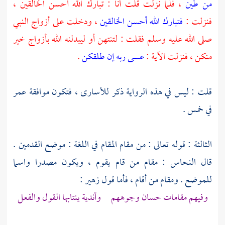
من طين
، فلما نزلت قلت أنا : تبارك الله أحسن الخالقين ،
فنزلت :
فتبارك الله أحسن الخالقين
، ودخلت على أزواج النبي
صلى الله عليه وسلم فقلت : لتنتهن أو ليبدلنه الله بأزواج خير
منكن ، فنزلت الآية :
عسى ربه إن طلقكن
.
قلت : ليس في هذه الرواية ذكر للأسارى ، فتكون موافقة
عمر
في خمس .
الثالثة : قوله تعالى : من مقام المقام في اللغة : موضع القدمين .
قال
النحاس
: مقام من قام يقوم ، ويكون مصدرا واسما
للموضع . ومقام من أقام ، فأما قول
زهير
:
وفيهم مقامات حسان وجوههم وأندية ينتابها القول والفعل