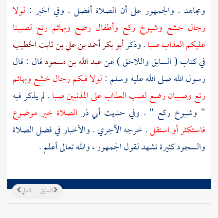
ومجاهد
. والجمهور على أن الصلاة أفضل . وفي الخبر :
لولا
رجال خشع وشيوخ ركع وأطفال رضع وبهائم رتع لصببنا
عليكم العذاب صبا
. وذكر
أبو بكر أحمد بن علي بن ثابت الخطيب
في كتاب ( السابق واللاحق ) عن
عبد الله بن مسعود
قال : قال
رسول الله صلى الله عليه وسلم :
لولا فيكم رجال خشع وبهائم
رتع وصبيان رضع لصب العذاب على المذنبين صبا
. لم يذكر فيه
" وشيوخ ركع " . وفي حديث
أبي ذر
الصلاة خير موضوع
فاستكثر أو استقل
. خرجه
الآجري
. والأخبار في فضل الصلاة
والسجود كثيرة تشهد لقول الجمهور ، والله تعالى أعلم .
السابق
التالي