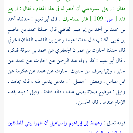
فقال : رجل استودعني أن أدعو له في هذا المقام ، فقال : ارجع
فقد
[
ص:
109 ]
غفر لصاحبك
. قال
أبو نعيم
: حدثناه
أحمد
بن محمد بن أحمد بن إبراهيم القاضي
قال حدثنا
محمد بن عاصم
بن يحيى
الكاتب قال حدثنا
عبد الرحمن بن القاسم القطان الكوفي
قال حدثنا
الحارث بن عمران الجعفري
عن
محمد بن سوقة
فذكره
. قال
أبو نعيم
: كذا رواه
عبد الرحمن عن الحارث عن محمد عن
جابر
، وإنما يعرف من حديث
الحارث عن محمد
عن
عكرمة
عن
ابن عباس
. ومعنى " مصلى " . مدعى يدعى فيه ، قاله
مجاهد
.
وقيل : موضع صلاة يصلى عنده ، قاله
قتادة
. وقيل : قبلة يقف
الإمام عندها ، قاله
الحسن
.
قوله تعالى :
وعهدنا إلى إبراهيم وإسماعيل أن طهرا بيتي للطائفين