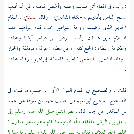
: رأيت في المقام أثر أصابعه وعقبه وأخمص قدميه ، غير أنه أذهبه
مسح الناس بأيديهم ، حكاه
القشيري
. وقال
السدي
: المقام
الحجر الذي وضعته زوجة
إسماعيل
تحت قدم
إبراهيم
عليه
السلام حين غسلت رأسه . وعن
ابن عباس
أيضا
ومجاهد
وعكرمة
وعطاء : الحج كله . وعن
عطاء
:
عرفة
ومزدلفة
والجمار
، وقاله
الشعبي
.
النخعي
: الحرم كله مقام
إبراهيم
، وقاله
مجاهد
.
قلت : والصحيح في المقام القول الأول ، حسب ما ثبت في
الصحيح . وخرج
أبو نعيم
من حديث
محمد بن سوقة
عن
محمد
بن المنكدر
عن
جابر
قال :
نظر النبي صلى الله عليه وسلم إلى
رجل بين الركن والمقام ، أو الباب والمقام وهو يدعو ويقول :
اللهم اغفر لفلان ، فقال له النبي صلى الله عليه وسلم : ما هذا ؟