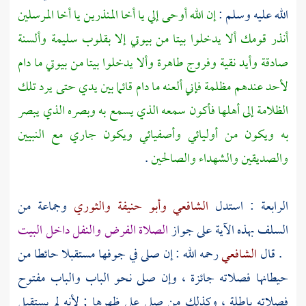
الله عليه وسلم :
إن الله أوحى إلي يا أخا المنذرين يا أخا المرسلين
أنذر قومك ألا يدخلوا بيتا من بيوتي إلا بقلوب سليمة وألسنة
صادقة وأيد نقية وفروج طاهرة وألا يدخلوا بيتا من بيوتي ما دام
لأحد عندهم مظلمة فإني ألعنه ما دام قائما بين يدي حتى يرد تلك
الظلامة إلى أهلها فأكون سمعه الذي يسمع به وبصره الذي يبصر
به ويكون من أوليائي وأصفيائي ويكون جاري مع النبيين
والصديقين والشهداء والصالحين
.
الرابعة : استدل
الشافعي
وأبو حنيفة
والثوري
وجماعة من
السلف بهذه الآية على جواز
الصلاة الفرض والنفل داخل البيت
. قال
الشافعي
رحمه الله : إن صلى في جوفها مستقبلا حائطا من
حيطانها فصلاته جائزة ، وإن صلى نحو الباب والباب مفتوح
فصلاته باطلة ، وكذلك من صلى على ظهرها ; لأنه لم يستقبل