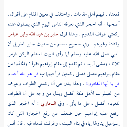
فمعناه : فيهم أهل مقامات . واختلف في تعيين المقام على أقوال ،
أصحها - أنه الحجر الذي تعرفه الناس اليوم الذي يصلون عنده
ركعتي طواف القدوم . وهذا قول
جابر بن عبد الله
وابن عباس
وقتادة
وغيرهم . وفي صحيح
مسلم
من حديث
جابر
الطويل أن
النبي صلى الله عليه وسلم لما رأى البيت استلم الركن فرمل
ثلاثا ، ومشى أربعا ، ثم تقدم إلى مقام
إبراهيم
فقرأ : واتخذوا من
مقام إبراهيم مصلى فصلى ركعتين قرأ فيهما ب
قل هو الله أحد
و
قل يا أيها الكافرون
. وهذا يدل على أن ركعتي الطواف وغيرهما
من الصلوات
لأهل
مكة
أفضل ويدل من وجه على أن الطواف
للغرباء أفضل ، على ما يأتي . وفي
البخاري
: أنه الحجر الذي
ارتفع عليه
إبراهيم
حين ضعف عن رفع الحجارة التي كان
إسماعيل
يناولها إياه في بناء البيت ، وغرقت قدماه فيه . قال
أنس