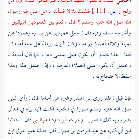
الحجبي
البيت فأغلقوا عليهم الباب . فلما فتحوا كنت أول من
ولج
[
ص:
111 ]
فلقيت
بلالا
فسألته : هل صلى فيه رسول
الله صلى الله عليه وسلم ؟ قال ، نعم بين العمودين اليمانيين
.
وأخرجه
مسلم
وفيه قال : جعل عمودين عن يساره وعمودا عن
يمينه وثلاثة أعمدة وراءه ، وكان البيت يومئذ على ستة أعمدة .
قلنا : هذا يحتمل أن يكون صلى بمعنى دعا ، كما قال
أسامة
،
ويحتمل أن يكون صلى الصلاة العرفية ، وإذا احتمل هذا وهذا
سقط الاحتجاج به .
فإن قيل : فقد روى
ابن المنذر
وغيره عن
أسامة
قال : رأى النبي
صلى الله عليه وسلم صورا في
الكعبة
فكنت آتيه بماء في الدلو
يضرب به تلك الصور . وخرجه
أبو داود الطيالسي
قال : حدثنا
ابن أبي ذئب
عن
عبد الرحمن بن مهران
قال حدثنا
عمير مولى ابن