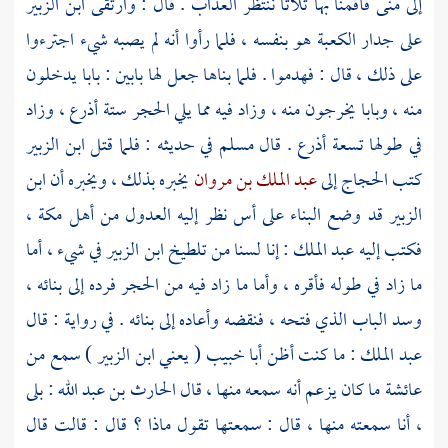
إلى منى فأقمنا بها ثلاثا ننتظر العذاب . قال : وارتقى
ابن الزبير
على جدار
الكعبة
هو بنفسه ، فلما رأوا أنه لم يصبه شيء اجترءوا
على ذلك ، قال : فهدموا . فلما بناها جعل لها بابين : بابا يدخلون
منه ، وبابا يخرجون منه ، وزاد فيه مما يلي الحجر ستة أذرع ، وزاد
في طولها تسعة أذرع . قال
مسلم
في حديثه : فلما قتل
ابن الزبير
كتب
الحجاج
إلى
عبد الملك بن مروان
يخبره بذلك ، ويخبره أن
ابن
الزبير
قد وضع البناء على أس نظر إليه العدول من
أهل مكة
،
فكتب إليه
عبد الملك
: إنا لسنا من تلطيخ
ابن الزبير
في شيء ، أما
ما زاد في طوله فأقره ، وأما ما زاد فيه من الحجر فرده إلى بنائه ،
وسد الباب الذي فتحه ، فنقضه وأعاده إلى بنائه . في رواية : قال
عبد الملك
: ما كنت أظن
أبا خبيب
( يعني
ابن الزبير
) سمع من
عائشة
ما كان يزعم أنه سمعه منها ، قال
الحارث بن عبد الله
: بلى
، أنا سمعته منها ، قال : سمعتها تقول ماذا ؟ قال : قالت قال