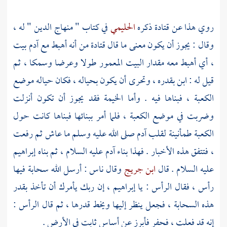
روي هذا عن
قتادة
ذكره
الحليمي
في كتاب " منهاج الدين " له ،
وقال : يجوز أن يكون معنى ما قال
قتادة
من أنه أهبط مع
آدم
بيت
، أي أهبط معه مقدار البيت المعمور طولا وعرضا وسمكا ، ثم
قيل له :
ابن بقدره
، وتحرى أن يكون بحياله ، فكان حياله موضع
الكعبة
، فبناها فيه . وأما الخيمة فقد يجوز أن تكون أنزلت
وضربت في موضع
الكعبة
، فلما أمر ببنائها فبناها كانت حول
الكعبة
طمأنينة لقلب
آدم
صلى الله عليه وسلم ما عاش ثم رفعت
، فتتفق هذه الأخبار . فهذا بناء
آدم
عليه السلام ، ثم بناه
إبراهيم
عليه السلام . قال
ابن جريج
وقال ناس : أرسل الله سحابة فيها
رأس ، فقال الرأس : يا
إبراهيم
، إن ربك يأمرك أن تأخذ بقدر
هذه السحابة ، فجعل ينظر إليها ويخط قدرها ، ثم قال الرأس :
إنه قد فعلت ، فحفر فأبرز عن أساس ثابت في الأرض .