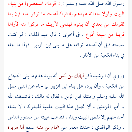
رسول الله صلى الله عليه وسلم :
إن قومك استقصروا من بنيان
البيت ولولا حداثة عهدهم بالشرك أعدت ما تركوا منه فإن بدا
لقومك من بعدي أن يبنوه فهلمي لأريك ما تركوا منه فأراها
قريبا من سبعة أذرع
. في أخرى : قال
عبد الملك
: لو كنت
سمعته قبل أن أهدمه لتركته على ما بنى
ابن الزبير
. فهذا ما جاء
في بناء
الكعبة
من الآثار .
وروي أن
الرشيد
ذكر
لمالك بن أنس
أنه يريد هدم ما بنى
الحجاج
من
الكعبة
، وأن يرده على بناء
ابن الزبير
لما جاء عن النبي صلى
الله عليه وسلم وامتثله
ابن الزبير
، فقال له
مالك
: ناشدتك الله
يا أمير المؤمنين ، ألا تجعل هذا
البيت
ملعبة للملوك ، لا يشاء
أحد منهم إلا نقض
البيت
وبناه ، فتذهب هيبته من صدور الناس
. وذكر
الواقدي
: حدثنا
معمر
عن
همام بن منبه
سمع
أبا هريرة