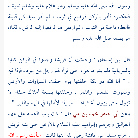
رسول الله صلى الله عليه وسلم وهو غلام عليه وشاح نمرة ،
فحكموه فأمر بالركن فوضع في ثوب ، ثم أمر سيد كل قبيلة
فأعطاه ناحية من الثوب ، ثم ارتقى هو فرفعوا إليه الركن ، فكان
هو يضعه صلى الله عليه وسلم .
قال
ابن إسحاق
: وحدثت أن
قريشا
وجدوا في الركن كتابا
بالسريانية فلم يدر ما هو ، حتى قرأه لهم رجل من
يهود
، فإذا فيه
: " أنا الله ذو بكة خلقتها يوم خلقت السماوات والأرض
وصورت الشمس والقمر ، وحففتها بسبعة أملاك حنفاء لا
تزول حتى يزول أخشباها ، مبارك لأهلها في الماء واللبن " .
وعن
أبي جعفر محمد بن علي
قال : كان باب
الكعبة
على عهد
العماليق
وجرهم
وإبراهيم
عليه السلام بالأرض حتى بنته
قريش
. خرج
مسلم
عن
عائشة
رضي الله عنها قالت :
سألت رسول الله