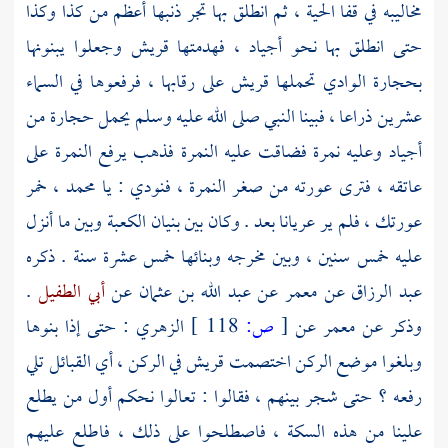
مخاليبه في قفا الحية ، ثم انطلق بها تجر ذنبها أعظم من كذا وكذا
حتى انطلق بها نحو أجياد ، فهدمتها
قريش
وجعلوا يبنونها
بحجارة الوادي تحملها
قريش
على رقابها ، فرفعوها في السماء
عشرين ذراعا ، فبينا النبي صلى الله عليه وسلم يحمل حجارة من
أجياد وعليه نمرة فضاقت عليه النمرة فذهب يرفع النمرة على
عاتقه ، فترى عورته من صغر النمرة ، فنودي : يا
محمد
، خمر
عورتك ، فلم ير عريانا بعد . وكان بين بنيان
الكعبة
وبين ما أنزل
عليه خمس سنين ، وبين مخرجه وبنائها خمس عشرة سنة . ذكره
عبد الرزاق
عن
معمر
عن
عبد الله بن عثمان
عن
أبي الطفيل
.
وذكر عن
معمر
عن
[
ص:
118 ]
الزهري
: حتى إذا بنوها
وبلغوا موضع الركن اختصمت
قريش
في الركن ، أي القبائل تلي
رفعه ؟ حتى شجر بينهم ، فقالوا : تعالوا نحكم أول من يطلع
علينا من هذه السكة ، فاصطلحوا على ذلك ، فاطلع عليهم