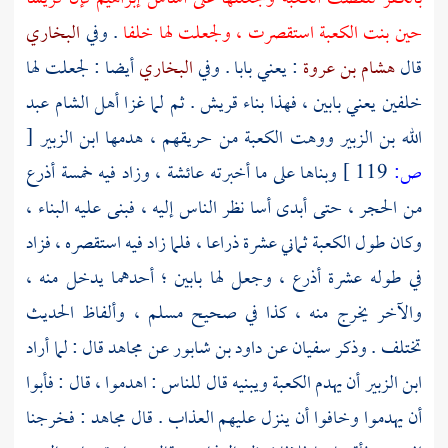
حين بنت
الكعبة
استقصرت ، ولجعلت لها خلفا
. وفي
البخاري
قال
هشام بن عروة
: يعني بابا . وفي
البخاري
أيضا : لجعلت لها
خلفين يعني بابين ، فهذا بناء
قريش
. ثم لما غزا
أهل الشام
عبد
الله بن الزبير
ووهت
الكعبة
من حريقهم ، هدمها
ابن الزبير
[
ص:
119 ]
وبناها على ما أخبرته
عائشة
، وزاد فيه خمسة أذرع
من الحجر ، حتى أبدى أسا نظر الناس إليه ، فبنى عليه البناء ،
وكان طول
الكعبة
ثماني عشرة ذراعا ، فلما زاد فيه استقصره ، فزاد
في طوله عشرة أذرع ، وجعل لها بابين ؛ أحدهما يدخل منه ،
والآخر يخرج منه ، كذا في صحيح
مسلم
، وألفاظ الحديث
تختلف . وذكر
سفيان
عن
داود بن شابور
عن
مجاهد
قال : لما أراد
ابن الزبير
أن يهدم
الكعبة
ويبنيه قال للناس : اهدموا ، قال : فأبوا
أن يهدموا وخافوا أن ينزل عليهم العذاب . قال
مجاهد
: فخرجنا