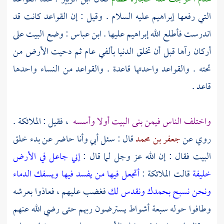
التي رفعها
إبراهيم
عليه السلام . وقيل : إن القواعد كانت قد
اندرست فأطلع الله
إبراهيم
عليها .
ابن عباس
: وضع البيت على
أركان رآها قبل أن تخلق الدنيا بألفي عام ثم دحيت الأرض من
تحته . والقواعد واحدتها قاعدة . والقواعد من النساء واحدها
قاعد .
واختلف الناس فيمن بنى البيت أولا وأسسه
، فقيل : الملائكة .
روي عن
جعفر بن محمد
قال : سئل أبي وأنا حاضر عن بدء خلق
البيت فقال : إن الله عز وجل لما قال :
إني جاعل في الأرض
خليفة
قالت الملائكة :
أتجعل فيها من يفسد فيها ويسفك الدماء
ونحن نسبح بحمدك ونقدس لك
فغضب عليهم ، فعاذوا بعرشه
وطافوا حوله سبعة أشواط يسترضون ربهم حتى رضي الله عنهم