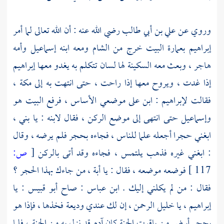
وروي عن
علي بن أبي طالب
رضي الله عنه : أن الله تعالى لما أمر
إبراهيم
بعمارة
البيت
خرج من
الشام
ومعه ابنه
إسماعيل
وأمه
هاجر
، وبعث معه السكينة لها لسان تتكلم به يغدو معها
إبراهيم
إذا غدت ، ويروح معها إذا راحت ، حتى انتهت به إلى
مكة
،
فقالت
لإبراهيم
: ابن على موضعي الأساس ، فرفع
البيت
هو
وإسماعيل
حتى انتهى إلى موضع الركن ، فقال لابنه : يا بني ،
ابغني حجرا أجعله علما للناس ، فجاءه بحجر فلم يرضه ، وقال
: ابغني غيره فذهب يلتمس ، فجاءه وقد أتى بالركن
[
ص:
117 ]
فوضعه موضعه ، فقال : يا أبة ، من جاءك بهذا الحجر ؟
فقال : من لم يكلني إليك .
ابن عباس
: صاح
أبو قبيس
: يا
إبراهيم
، يا خليل الرحمن ، إن لك عندي وديعة فخذها ، فإذا هو
بحجر أبيض من ياقوت الجنة كان
آدم
قد نزل به من الجنة ، فلما