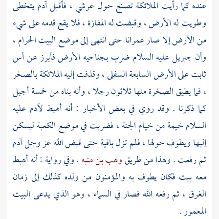
عنده كما رأيت الملائكة تصنع حول عرشي ، فأقبل
آدم
يتخطى
وطويت له الأرض ، وقبضت له المفازة ، فلا يقع قدمه على شيء
من الأرض إلا صار عمرانا حتى انتهى إلى موضع
البيت الحرام
،
وأن
جبريل
عليه السلام ضرب بجناحيه الأرض فأبرز عن أس
ثابت على الأرض السابعة السفلى ، وقذفت إليه الملائكة بالصخر
، فما يطيق الصخرة منها ثلاثون رجلا ، وأنه بناه من خمسة أجبل
كما ذكرنا . وقد روي في بعض الأخبار : أنه أهبط
لآدم
عليه
السلام خيمة من خيام الجنة ، فضربت في موضع
الكعبة
ليسكن
إليها ويطوف حولها ، فلم تزل باقية حتى قبض الله عز وجل
آدم
ثم رفعت . وهذا من طريق
وهب بن منبه
. وفي رواية : أنه أهبط
معه بيت فكان يطوف به والمؤمنون من ولده كذلك إلى زمان
الغرق ، ثم رفعه الله فصار في السماء ، وهو الذي يدعى البيت
المعمور .