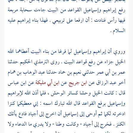
رفع
إبراهيم
وإسماعيل
القواعد من البيت جاءت سحابة مربعة
فيها رأس فنادت : أن ارفعا على تربيعي . فهذا بناء
إبراهيم
عليه
السلام .
وروي أن
إبراهيم
وإسماعيل
لما فرغا من بناء
البيت
أعطاهما الله
الخيل جزاء عن رفع قواعد البيت . روى الترمذي الحكيم حدثنا
عمر بن أبي عمر
حدثني
نعيم بن حماد
حدثنا
عبد الوهاب بن همام
أخو عبد الرزاق
عن
ابن جريج
عن
ابن أبي مليكة
عن
ابن عباس
قال : كانت الخيل وحشا كسائر الوحش ، فلما أذن الله
لإبراهيم
وإسماعيل
برفع القواعد قال الله تبارك اسمه : إني معطيكما كنزا
ادخرته لكما ثم أوحى إلى
إسماعيل
أن اخرج إلى أجياد فادع يأتك
الكنز . فخرج إلى أجياد - وكانت وطنا - ولا يدري ما الدعاء ولا