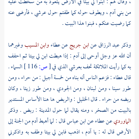
، وقال لهم : ابنوا لي بيتا في الأرض يتعوذ به من سخطت عليه
من بني آدم ، ويطوف حوله كما طفتم حول عرشي ، فأرضى عنه
كما رضيت عنكم ، فبنوا هذا البيت .
وذكر
عبد الرزاق
عن
ابن جريج
عن
عطاء
وابن المسيب
وغيرهما
أن الله عز وجل أوحى إلى
آدم
: إذا هبطت ابن لي بيتا ثم احفف
به كما رأيت الملائكة تحف بعرشي الذي في
[
ص:
116 ]
السماء .
قال
عطاء
: فزعم الناس أنه بناه من خمسة أجبل : من
حراء
، ومن
طور سينا
، ومن
لبنان
، ومن
الجودي
، ومن
طور زيتا
، وكان
ربضه من
حراء
. قال
الخليل
: والربض ها هنا الأساس المستدير
بالبيت من الصخر ، ومنه يقال لما حول
المدينة
: ربض . وذكر
الماوردي
عن
عطاء
عن
ابن عباس
قال : لما أهبط
آدم
من الجنة إلى
الأرض قال له : يا
آدم
، اذهب فابن لي بيتا وطف به واذكرني