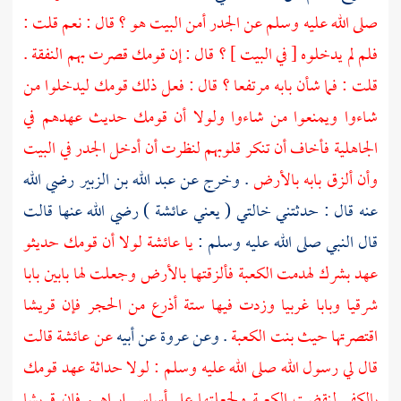
صلى الله عليه وسلم عن الجدر أمن
البيت
هو ؟ قال : نعم قلت :
فلم لم يدخلوه [ في
البيت
] ؟ قال : إن قومك قصرت بهم النفقة .
قلت : فما شأن بابه مرتفعا ؟ قال : فعل ذلك قومك ليدخلوا من
شاءوا ويمنعوا من شاءوا ولولا أن قومك حديث عهدهم في
الجاهلية فأخاف أن تنكر قلوبهم لنظرت أن أدخل الجدر في
البيت
وأن ألزق بابه بالأرض
. وخرج عن
عبد الله بن الزبير
رضي الله
عنه قال : حدثتني خالتي ( يعني
عائشة
) رضي الله عنها قالت
قال النبي صلى الله عليه وسلم :
يا
عائشة
لولا أن قومك حديثو
عهد بشرك لهدمت
الكعبة
فألزقتها بالأرض وجعلت لها بابين بابا
شرقيا وبابا غربيا وزدت فيها ستة أذرع من الحجر فإن
قريشا
اقتصرتها حيث بنت
الكعبة
. وعن
عروة
عن أبيه
عن
عائشة
قالت
قال لي رسول الله صلى الله عليه وسلم : لولا حداثة عهد قومك
بالكفر لنقضت
الكعبة
ولجعلتها على أساس
إبراهيم
فإن
قريشا