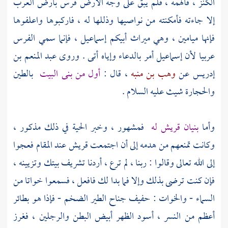
الكنز ، فألهمه ، فلم يبق على وجه الأرض فرس بأرض العرب
إلا جاءته فأمكنته من نواصيها وذللها له ، فاركبوها واعلفوها
فإنها ميامين ، وهي ميراث أبيكم
إسماعيل
، فإنما سمي الفرس
عربيا لأن
إسماعيل
أمر بالدعاء وإياه أتى . وروى
عبد المنعم بن
إدريس
عن
وهب بن منبه
، قال :
أول من بنى
البيت
بالطين
والحجارة
شيث
عليه السلام .
وأما
بنيان
قريش
له
فمشهور ، وخبر الحية في ذلك مذكور ،
وكانت تمنعهم من هدمه إلى أن اجتمعت
قريش
عند المقام فعجوا
إلى الله تعالى وقالوا : ربنا ، لم ترع ، أردنا تشريف بيتك وتزيينه ،
فإن كنت ترضى بذلك وإلا فما بدا لك فافعل ، فسمعوا خواتا من
السماء - والخوات : حفيف جناح الطير الضخم - فإذا هو بطائر
أعظم من النسر ، أسود الظهر أبيض البطن والرجلين ، فغرز