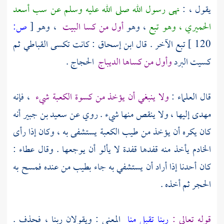
يقول ، :
نهى رسول الله صلى الله عليه وسلم عن سب
أسعد
الحميري
، وهو تبع
، وهو
أول من كسا
البيت
، وهو
[
ص:
120 ]
تبع الآخر . قال
ابن إسحاق
: كانت تكسى القباطي ثم
كسيت البرد
وأول من كساها الديباج
الحجاج .
قال العلماء :
ولا ينبغي أن يؤخذ من كسوة
الكعبة
شيء
، فإنه
مهدى إليها ، ولا ينقص منها شيء . روي عن
سعيد بن جبير
أنه
كان يكره أن يؤخذ من طيب
الكعبة
يستشفى به ، وكان إذا رأى
الخادم يأخذ منه قفدها قفدة لا يألو أن يوجعها . وقال
عطاء
:
كان أحدنا إذا أراد أن يستشفي به جاء بطيب من عنده فمسح به
الحجر ثم أخذه .
قوله تعالى :
ربنا تقبل منا
المعنى : ويقولان ربنا ، فحذف .