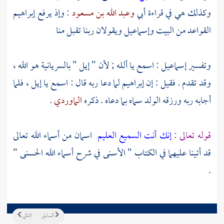
وكذلك هي في قراءة أبي
وعبد الله بن مسعود
: وإذ يرفع
إبراهيم
القواعد من البيت
وإسماعيل
ويقولان ربنا تقبل منا
وتفسير
إسماعيل
: اسمع يا ألله ; لأن " إيل " بالسريانية هو الله ،
وقد تقدم . فقيل : إن
إبراهيم
لما دعا ربه قال : اسمع يا إيل ، فلما
أجابه ربه ورزقه الولد سماه بما دعاه . ذكره
الماوردي
.
قوله تعالى :
إنك أنت السميع العليم
اسمان من أسماء الله تعالى
قد أتينا عليهما في الكتاب " الأسنى في شرح أسماء الله الحسنى "
.
السابق
التالي